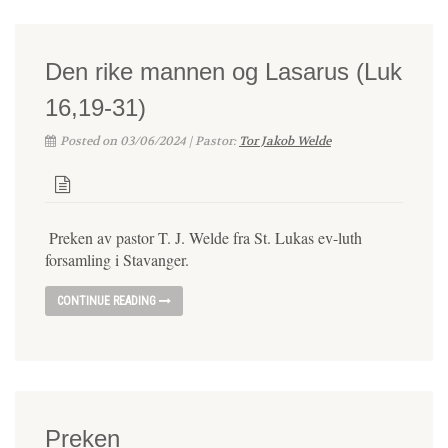
Den rike mannen og Lasarus (Luk
16,19-31)
Posted on 03/06/2024 | Pastor:
Tor Jakob Welde
Preken av pastor T. J. Welde fra St. Lukas ev-luth
forsamling i Stavanger.
CONTINUE READING
Preken