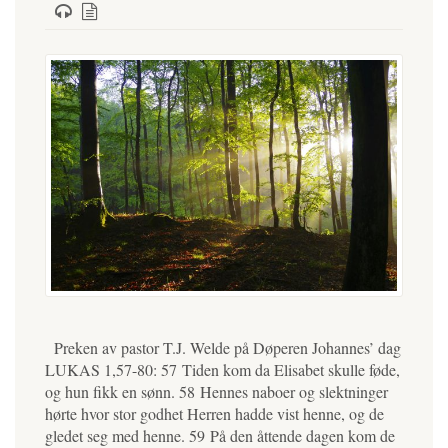
Preken av pastor T.J. Welde på Døperen Johannes’ dag
LUKAS 1,57-80: 57 Tiden kom da Elisabet skulle føde,
og hun fikk en sønn. 58 Hennes naboer og slektninger
hørte hvor stor godhet Herren hadde vist henne, og de
gledet seg med henne. 59 På den åttende dagen kom de