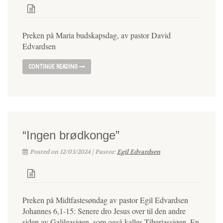
Preken på Maria budskapsdag, av pastor David
Edvardsen
CONTINUE READING
“Ingen brødkonge”
Posted on 12/03/2024 | Pastor:
Egil Edvardsen
Preken på Midtfastesøndag av pastor Egil Edvardsen
Johannes 6,1-15: Senere dro Jesus over til den andre
siden av Galileasjøen, som også kalles Tiberiassjøen. En