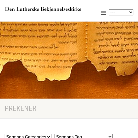
PREKENER