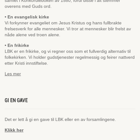
samlet i Konkordieboken av 1580, fordi disse i alt stemmer
overens med Guds ord.
• En evangelisk kirke
Vi forkynner evangeliet om Jesus Kristus og hans fullbrakte
frelsesverk for alle mennesker. Vi tror at mennesker blir frelst av
nåde alene ved troen alene.
• En frikirke
LBK er en frikirke, og vi regner oss som et fullverdig alternativ til
folkekirken. Vi holder gudstjenester regelmessig og feirer nattverd
etter Kristi innstiftelse.
Les mer
GI EN GAVE
Det er lett å gi en gave til LBK eller en av forsamlingene.
Klikk her