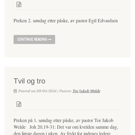
Preken 2. søndag etter påske, av pastor Egil Edvardsen
CONTINUE READING
Tvil og tro
Posted on 08/04/2024 | Pastor:
Tor Jakob Welde
Preken på 1. søndag etter påske, av pastor Tor Jakob
Welde Joh 20,19-31: Det var om kvelden samme dag,
den første dagen i uken. Av frykt for jødenes ledere