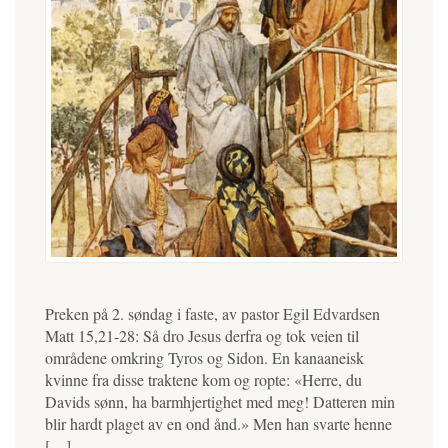
Preken på 2. søndag i faste, av pastor Egil Edvardsen
Matt 15,21-28: Så dro Jesus derfra og tok veien til
områdene omkring Tyros og Sidon. En kanaaneisk
kvinne fra disse traktene kom og ropte: «Herre, du
Davids sønn, ha barmhjertighet med meg! Datteren min
blir hardt plaget av en ond ånd.» Men han svarte henne
[…]