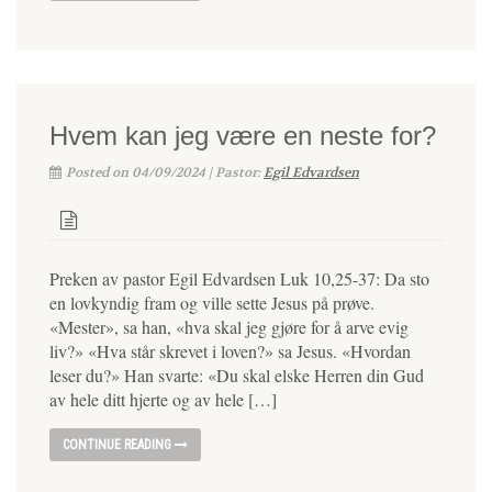
Hvem kan jeg være en neste for?
Posted on 04/09/2024 | Pastor:
Egil Edvardsen
Preken av pastor Egil Edvardsen Luk 10,25-37: Da sto
en lovkyndig fram og ville sette Jesus på prøve.
«Mester», sa han, «hva skal jeg gjøre for å arve evig
liv?» «Hva står skrevet i loven?» sa Jesus. «Hvordan
leser du?» Han svarte: «Du skal elske Herren din Gud
av hele ditt hjerte og av hele […]
CONTINUE READING