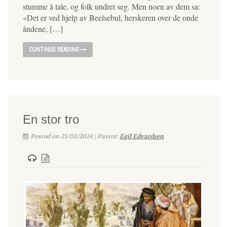
stumme å tale, og folk undret seg. Men noen av dem sa:
«Det er ved hjelp av Beelsebul, herskeren over de onde
åndene, […]
CONTINUE READING
En stor tro
Posted on 25/02/2024 | Pastor:
Egil Edvardsen