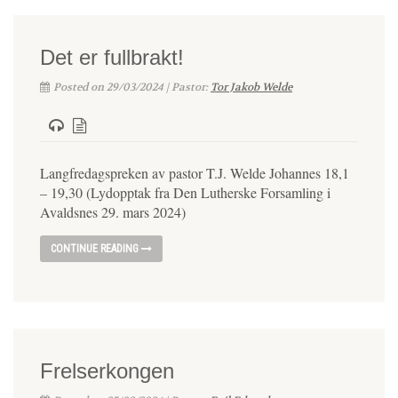
Det er fullbrakt!
Posted on 29/03/2024 | Pastor:
Tor Jakob Welde
Langfredagspreken av pastor T.J. Welde Johannes 18,1
– 19,30 (Lydopptak fra Den Lutherske Forsamling i
Avaldsnes 29. mars 2024)
CONTINUE READING
Frelserkongen