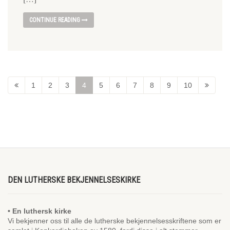
CONTINUE READING
1
2
3
4
5
6
7
8
9
10
DEN LUTHERSKE BEKJENNELSESKIRKE
• En luthersk kirke
Vi bekjenner oss til alle de lutherske bekjennelsesskriftene som er