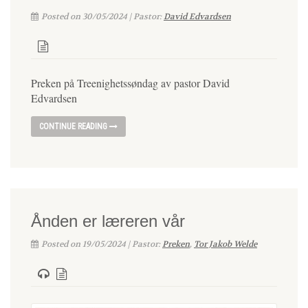
Posted on 30/05/2024 | Pastor:
David Edvardsen
Preken på Treenighetssøndag av pastor David
Edvardsen
CONTINUE READING
Ånden er læreren vår
Posted on 19/05/2024 | Pastor:
Preken
,
Tor Jakob Welde