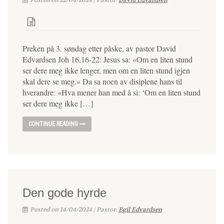
Preken på 3. søndag etter påske, av pastor David
Edvardsen Joh 16,16-22: Jesus sa: «Om en liten stund
ser dere meg ikke lenger, men om en liten stund igjen
skal dere se meg.» Da sa noen av disiplene hans til
hverandre: «Hva mener han med å si: ‘Om en liten stund
ser dere meg ikke […]
CONTINUE READING
Den gode hyrde
Posted on 14/04/2024 | Pastor:
Egil Edvardsen