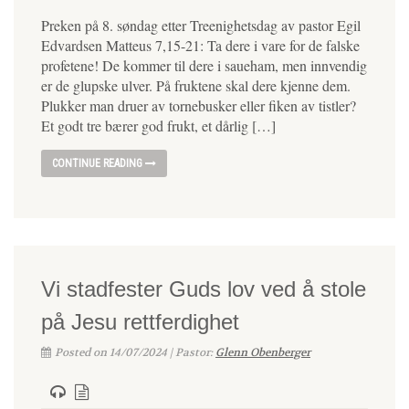
Preken på 8. søndag etter Treenighetsdag av pastor Egil
Edvardsen Matteus 7,15-21: Ta dere i vare for de falske
profetene! De kommer til dere i saueham, men innvendig
er de glupske ulver. På fruktene skal dere kjenne dem.
Plukker man druer av tornebusker eller fiken av tistler?
Et godt tre bærer god frukt, et dårlig […]
CONTINUE READING
Vi stadfester Guds lov ved å stole
på Jesu rettferdighet
Posted on 14/07/2024 | Pastor:
Glenn Obenberger