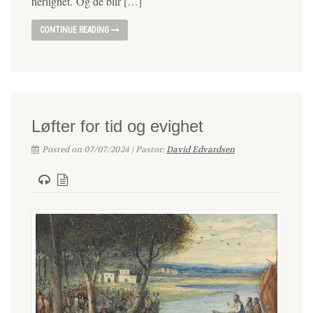
herlighet. Og de blir […]
CONTINUE READING
Løfter for tid og evighet
Posted on 07/07/2024 | Pastor:
David Edvardsen