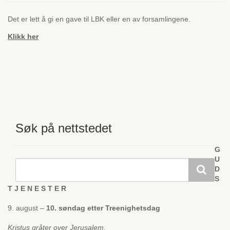
Det er lett å gi en gave til LBK eller en av forsamlingene.
Klikk her
Søk på nettstedet
G
U
D
S
T J E N E S T E R
9. august –
10. søndag etter Treenighetsdag
Kristus gråter over Jerusalem.