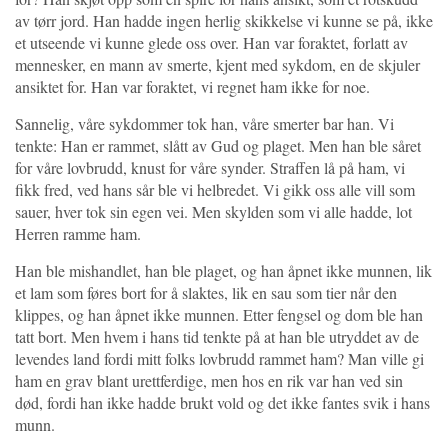
av tørr jord. Han hadde ingen herlig skikkelse vi kunne se på, ikke
et utseende vi kunne glede oss over. Han var foraktet, forlatt av
mennesker, en mann av smerte, kjent med sykdom, en de skjuler
ansiktet for. Han var foraktet, vi regnet ham ikke for noe.
Sannelig, våre sykdommer tok han, våre smerter bar han. Vi
tenkte: Han er rammet, slått av Gud og plaget. Men han ble såret
for våre lovbrudd, knust for våre synder. Straffen lå på ham, vi
fikk fred, ved hans sår ble vi helbredet. Vi gikk oss alle vill som
sauer, hver tok sin egen vei. Men skylden som vi alle hadde, lot
Herren ramme ham.
Han ble mishandlet, han ble plaget, og han åpnet ikke munnen, lik
et lam som føres bort for å slaktes, lik en sau som tier når den
klippes, og han åpnet ikke munnen. Etter fengsel og dom ble han
tatt bort. Men hvem i hans tid tenkte på at han ble utryddet av de
levendes land fordi mitt folks lovbrudd rammet ham? Man ville gi
ham en grav blant urettferdige, men hos en rik var han ved sin
død, fordi han ikke hadde brukt vold og det ikke fantes svik i hans
munn.