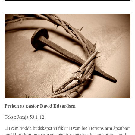
Player
Preken av pastor David Edvardsen
Tekst: Jesaja 53,1-12
«Hvem trodde budskapet vi fikk? Hvem ble Herrens arm åpenbart
for? Han skjøt opp som en spire for hans ansikt, som et rotskudd