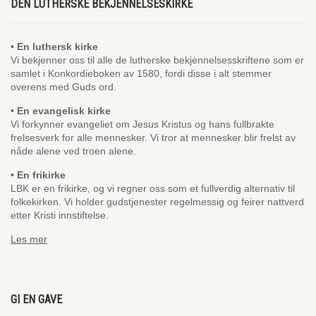
DEN LUTHERSKE BEKJENNELSESKIRKE
• En luthersk kirke
Vi bekjenner oss til alle de lutherske bekjennelsesskriftene som er
samlet i Konkordieboken av 1580, fordi disse i alt stemmer
overens med Guds ord.
• En evangelisk kirke
Vi forkynner evangeliet om Jesus Kristus og hans fullbrakte
frelsesverk for alle mennesker. Vi tror at mennesker blir frelst av
nåde alene ved troen alene.
• En frikirke
LBK er en frikirke, og vi regner oss som et fullverdig alternativ til
folkekirken. Vi holder gudstjenester regelmessig og feirer nattverd
etter Kristi innstiftelse.
Les mer
GI EN GAVE