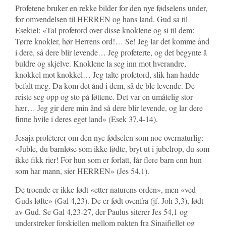
Profetene bruker en rekke bilder for den nye fødselens under,
for omvendelsen til HERREN og hans land. Gud sa til
Esekiel: «Tal profetord over disse knoklene og si til dem:
Tørre knokler, hør Herrens ord!… Se! Jeg lar det komme ånd
i dere, så dere blir levende… Jeg profeterte, og det begynte å
buldre og skjelve. Knoklene la seg inn mot hverandre,
knokkel mot knokkel… Jeg talte profetord, slik han hadde
befalt meg. Da kom det ånd i dem, så de ble levende. De
reiste seg opp og sto på føttene. Det var en umåtelig stor
hær… Jeg gir dere min ånd så dere blir levende, og lar dere
finne hvile i deres eget land» (Esek 37,4-14).
Jesaja profeterer om den nye fødselen som noe overnaturlig:
«Juble, du barnløse som ikke fødte, bryt ut i jubelrop, du som
ikke fikk rier! For hun som er forlatt, får flere barn enn hun
som har mann, sier HERREN» (Jes 54,1).
De troende er ikke født «etter naturens orden», men «ved
Guds løfte» (Gal 4,23). De er født ovenfra (jf. Joh 3,3), født
av Gud. Se Gal 4,23-27, der Paulus siterer Jes 54,1 og
understreker forskjellen mellom pakten fra Sinaifjellet og