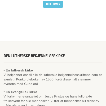
BIBELTIMER
DEN LUTHERSKE BEKJENNELSESKIRKE
• En luthersk kirke
Vi bekjenner oss til alle de lutherske bekjennelsesskriftene som er
samlet i Konkordieboken av 1580, fordi disse i alt stemmer
overens med Guds ord.
• En evangelisk kirke
Vi forkynner evangeliet om Jesus Kristus og hans fullbrakte
frelsesverk for alle mennesker. Vi tror at mennesker blir frelst av
nåde alene ved troen alene.