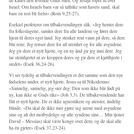
de kalles den levende Guds barn. Og Jesaja roper ut over
Israel: Om Israels barn var så tallrike som havets sand, skal
bare en rest bli frelst» (Rom 9,25-27).
Esekiel profeterer om tilbakevendingen slik: «Jeg henter dere
fra folkeslagene, samler dere fra alle landene og fører dere
hjem til deres eget land. Jeg stenker rent vann på dere, så dere
blir rene. Jeg renser dere for all urenhet og for alle avgudene.
Jeg gir dere et nytt hjerte, og en ny ånd gir jeg inni dere. Jeg
tar steinhjertet ut av kroppen deres og gir dere et kjøtthjerte i
stedet» (Esek 36,24-26).
Vi ser tydelig at tilbakevendingen er det samme som den nye
fødselens under, et nytt hjerte. Jesus sa til Nikodemus:
«Sannelig, sannelig, jeg sier deg: Den som ikke blir født på
ny, kan ikke se Guds rike» (Joh 3,3). De tilbakevendende har
fått et nytt hjerte. De er ikke agnostikere og ateister, åndelig
blinde. «Da skal de ikke mer gjøre seg urene med avgudene
sine og alt det motbydelige og alle syndene sine… Min tjener
David – Messias) skal være konge over dem, og de skal alle
ha én gjeter» (Esek 37,23-24).