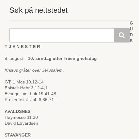
Søk på nettstedet
G
U
D
S
T J E N E S T E R
9. august –
10. søndag etter Treenighetsdag
Kristus gråter over Jerusalem.
GT: 1 Mos 19,12-14
Epistel: Hebr 3,12-4,1
Evangelium: Luk 19,41-48
Prekentekst: Joh 6,66-71.
AVALDSNES
Høymesse 11.30
David Edvardsen
STAVANGER