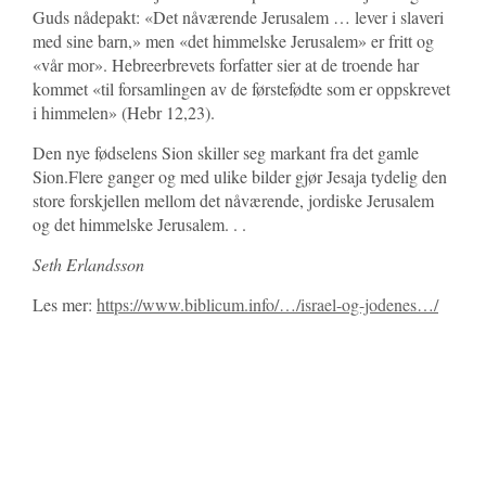
Guds nådepakt: «Det nåværende Jerusalem … lever i slaveri
med sine barn,» men «det himmelske Jerusalem» er fritt og
«vår mor». Hebreerbrevets forfatter sier at de troende har
kommet «til forsamlingen av de førstefødte som er oppskrevet
i himmelen» (Hebr 12,23).
Den nye fødselens Sion skiller seg markant fra det gamle
Sion.Flere ganger og med ulike bilder gjør Jesaja tydelig den
store forskjellen mellom det nåværende, jordiske Jerusalem
og det himmelske Jerusalem. . .
Seth Erlandsson
Les mer:
https://www.biblicum.info/…/israel-og-jodenes…/