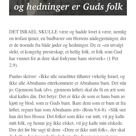
DET ISRAEL SKULLE være og hadde lovet å være, nemlig
en trofast tjener, en budbærer om Herrens nådegjerninger, det
er de troende fra både jøder og hedninger. De er «en utvalgt
slekt, et kongelig presteskap, et hellig folk, et folk som Gud
har vunnet for at dere skal forkynne hans storverk» (1 Pet
2,9).
Paulus skriver: «Ikke alle israelitter tilhører virkelig Israel, og
ikke alle Abrahams etterkommere er Abrahams barn. Det står
jo: Gjennom Isak (dvs. gjennom løftet) skal du få en ætt som
skal kalles din. Det betyr: Det er ikke de som er hans barn av
kjøtt og blod, som er Guds barn. Bare dem som er barn ut fra
løftet, regner han som Abrahams ætt» (Rom 9,6-8). «Slik sier
han det hos Hosea: Det folket som ikke var mitt, vil jeg kalle
mitt folk, og henne jeg ikke elsket, vil jeg kalle min elskede.
Der det før ble sagt til dem: «Dere er ikke mitt folk», der skal