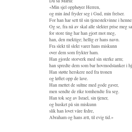
Da sa Maria:
«Min sjel opphøyer Herren,
og min ånd fryder seg i Gud, min frelser.
For han har sett til sin tjenestekvinne i henn
Og se, fra nå av skal alle slekter prise meg sa
for store ting har han gjort mot meg,
han, den mektige; hellig er hans navn.
Fra slekt til slekt varer hans miskunn
over dem som frykter ham.
Han gjorde storverk med sin sterke arm;
han spredte dem som bar hovmodstanker i hje
Han støtte herskere ned fra tronen
og løftet opp de lave.
Han mettet de sultne med gode gaver,
men sendte de rike tomhendte fra seg.
Han tok seg av Israel, sin tjener,
og husket på sin miskunn
slik han lovet våre fedre,
Abraham og hans ætt, til evig tid.»