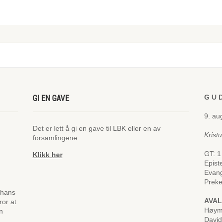
G U D
GI EN GAVE
9. au
Det er lett å gi en gave til LBK eller en av
Krist
forsamlingene.
GT: 1
Klikk her
Epist
Evang
Preke
 hans
AVA
ror at
Høym
n
Davi