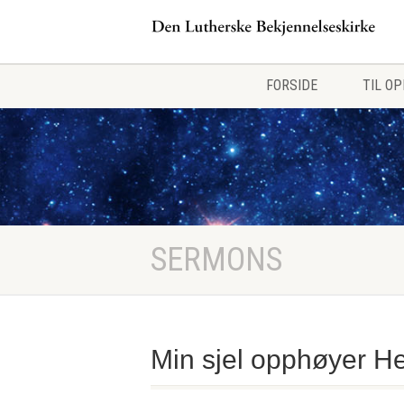
FORSIDE
TIL O
SERMONS
Min sjel opphøyer H