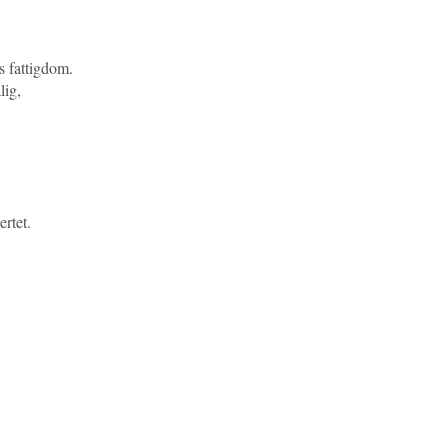
es fattigdom.
lig,
rtet.