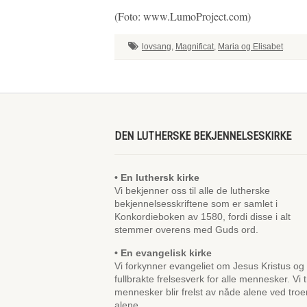
(Foto: www.LumoProject.com)
lovsang
,
Magnificat
,
Maria og Elisabet
DEN LUTHERSKE BEKJENNELSESKIRKE
• En luthersk kirke
Vi bekjenner oss til alle de lutherske
bekjennelsesskriftene som er samlet i
Konkordieboken av 1580, fordi disse i alt
stemmer overens med Guds ord.
• En evangelisk kirke
Vi forkynner evangeliet om Jesus Kristus og
fullbrakte frelsesverk for alle mennesker. Vi t
mennesker blir frelst av nåde alene ved troe
alene.