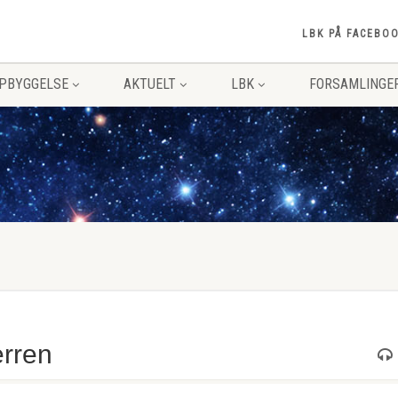
LBK PÅ FACEBO
PPBYGGELSE
AKTUELT
LBK
FORSAMLINGE
erren