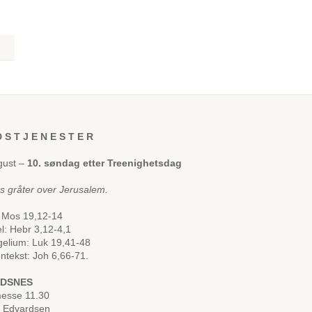
 S T J E N E S T E R
gust –
10. søndag etter Treenighetsdag
us gråter over Jerusalem.
 Mos 19,12-14
el: Hebr 3,12-4,1
elium: Luk 19,41-48
ntekst: Joh 6,66-71.
LDSNES
esse 11.30
d Edvardsen