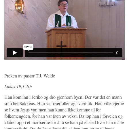
Preken av pastor T.J. Welde
Lukas‬ ‭19‬,1-10:
Han kom inn i Jeriko og dro gjennom byen. Der var det en mann
som het Sakkeus. Han var overtoller og svært rik. Han ville gjerne
se hvem Jesus var, men han kunne ikke komme til for
folkemengden, for han var liten av vekst. Da løp han i forveien og
klatret opp i et morbærtre for å få se ham på et sted hvor han måtte
komme forbi. Og da Jesus kom dit, så han opp og sa til ham: