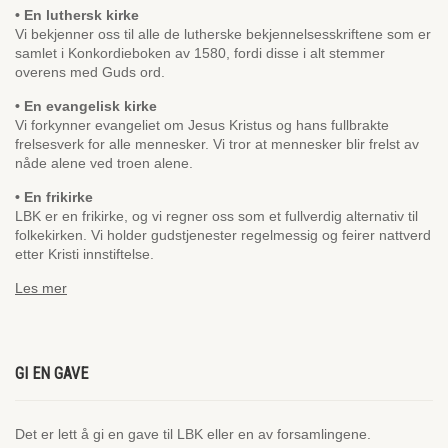
• En luthersk kirke
Vi bekjenner oss til alle de lutherske bekjennelsesskriftene som er
samlet i Konkordieboken av 1580, fordi disse i alt stemmer
overens med Guds ord.
• En evangelisk kirke
Vi forkynner evangeliet om Jesus Kristus og hans fullbrakte
frelsesverk for alle mennesker. Vi tror at mennesker blir frelst av
nåde alene ved troen alene.
• En frikirke
LBK er en frikirke, og vi regner oss som et fullverdig alternativ til
folkekirken. Vi holder gudstjenester regelmessig og feirer nattverd
etter Kristi innstiftelse.
Les mer
GI EN GAVE
Det er lett å gi en gave til LBK eller en av forsamlingene.