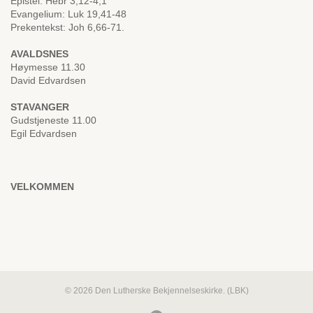
Epistel: Hebr 3,12-4,1
Evangelium: Luk 19,41-48
Prekentekst: Joh 6,66-71.
AVALDSNES
Høymesse 11.30
David Edvardsen
STAVANGER
Gudstjeneste 11.00
Egil Edvardsen
VELKOMMEN
© 2026 Den Lutherske Bekjennelseskirke. (LBK)