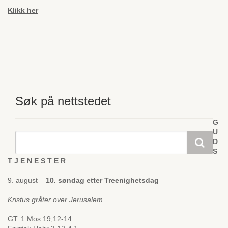
Klikk her
Søk på nettstedet
G
U
D
S
T J E N E S T E R
9. august –
10. søndag etter Treenighetsdag
Kristus gråter over Jerusalem.
GT: 1 Mos 19,12-14