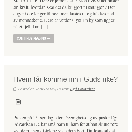
Matt 5,13-16: Dere er jordens salt! Men hvis saltet mister
sin kraft, hvordan skal det da bli gjort til salt igjen? Det
duger ikke lenger til noe, men kastes ut og tråkkes ned
av menneskene. Dere er verdens lys! En by som ligger
på et fjell, kan […]
CONTINUE READING
Hvem får komme inn i Guds rike?
Posted on 28/09/2025 | Pastor:
Egil Edvardsen
Preken på 15. søndag etter Treenighetsdag av pastor Egil
Edvardsen De bar små barn til ham for at han skulle røre
ved dem, men disiplene viste dem bort. Da Jesus så det,