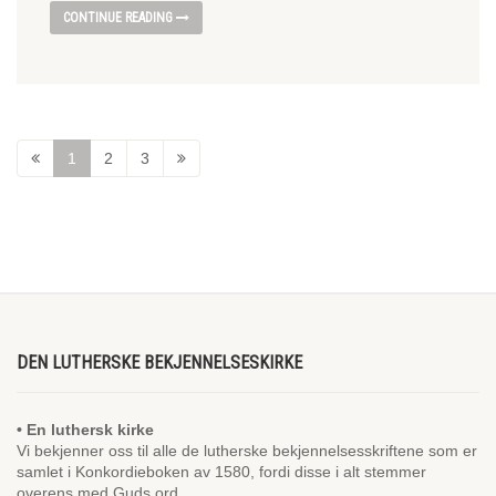
CONTINUE READING
1
2
3
DEN LUTHERSKE BEKJENNELSESKIRKE
• En luthersk kirke
Vi bekjenner oss til alle de lutherske bekjennelsesskriftene som er
samlet i Konkordieboken av 1580, fordi disse i alt stemmer
overens med Guds ord.