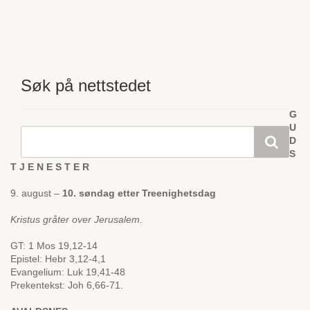
Søk på nettstedet
G
U
D
S
T J E N E S T E R
9. august –
10. søndag etter Treenighetsdag
Kristus gråter over Jerusalem.
GT: 1 Mos 19,12-14
Epistel: Hebr 3,12-4,1
Evangelium: Luk 19,41-48
Prekentekst: Joh 6,66-71.