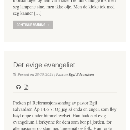
uforstandige, og fem var kloke. De uforstandige tok med
seg lampene sine, men ikke olje. Men de kloke tok med
seg kanner […]
CONTINUE READING
Det evige evangeliet
Posted on 28/10/2024 | Pastor:
Egil Edvardsen
Preken på Reformasjonssøndag av pastor Egil
Edvardsen Åp 14,6-7: Og jeg så enda en engel, som fløy
høyt oppe under himmelhvelvet. Han hadde et evig
evangelium å forkynne for dem som bor på jorden, for
alle nasjoner og stammer, tungemål og folk. Han ropte