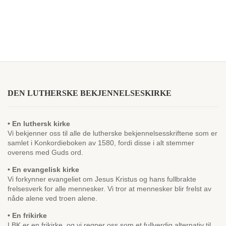
DEN LUTHERSKE BEKJENNELSESKIRKE
• En luthersk kirke
Vi bekjenner oss til alle de lutherske bekjennelsesskriftene som er
samlet i Konkordieboken av 1580, fordi disse i alt stemmer
overens med Guds ord.
• En evangelisk kirke
Vi forkynner evangeliet om Jesus Kristus og hans fullbrakte
frelsesverk for alle mennesker. Vi tror at mennesker blir frelst av
nåde alene ved troen alene.
• En frikirke
LBK er en frikirke, og vi regner oss som et fullverdig alternativ til