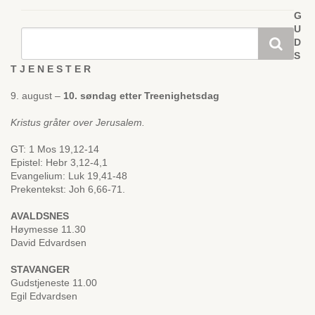
G
U
D
S
T J E N E S T E R
9. august –
10. søndag etter Treenighetsdag
Kristus gråter over Jerusalem.
GT: 1 Mos 19,12-14
Epistel: Hebr 3,12-4,1
Evangelium: Luk 19,41-48
Prekentekst: Joh 6,66-71.
AVALDSNES
Høymesse 11.30
David Edvardsen
STAVANGER
Gudstjeneste 11.00
Egil Edvardsen