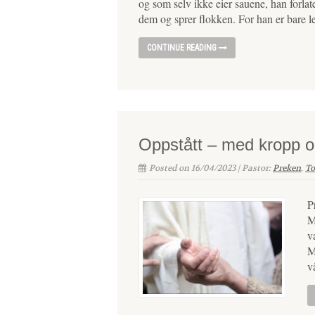
og som selv ikke eier sauene, han forla
dem og sprer flokken. For han er bare 
CONTINUE READING
Oppstått – med kropp og
Posted on 16/04/2023 | Pastor:
Preken
,
To
P
M
v
M
v