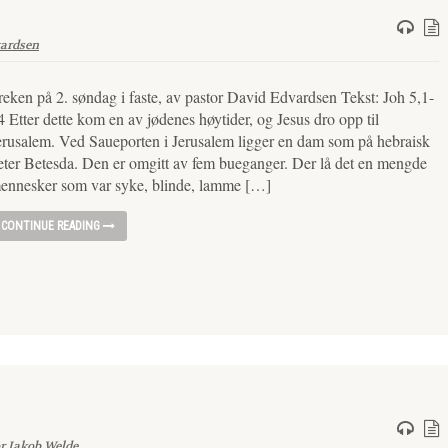
ardsen
reken på 2. søndag i faste, av pastor David Edvardsen Tekst: Joh 5,1-
4 Etter dette kom en av jødenes høytider, og Jesus dro opp til
erusalem. Ved Saueporten i Jerusalem ligger en dam som på hebraisk
eter Betesda. Den er omgitt av fem bueganger. Der lå det en mengde
ennesker som var syke, blinde, lamme […]
CONTINUE READING
r Jakob Welde