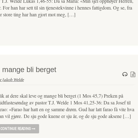
 T.J. Welde Lukas 1,46-55: Da sa Maria: «Min sjel opphøyer Herren,
 For han har sett til sin tjenestekvinne i hennes fattigdom. Og se, fra
for store ting har han gjort mot meg, […]
g mange bli berget
r Jakob Welde
lik at dere skal leve og mange bli berget (1 Mos 45,7) Preken på
idtfastesøndag av pastor T.J. Welde 1 Mos 41,25-36: Da sa Josef til
arao: «Farao har hatt en og samme drøm. Gud har latt farao få vite hva
an vil gjøre. De sju gode kuene er sju år, og de sju gode aksene […]
CONTINUE READING