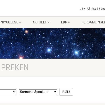
LBK PÅ FACEBO
PPBYGGELSE
AKTUELT
LBK
FORSAMLINGE
 PREKEN