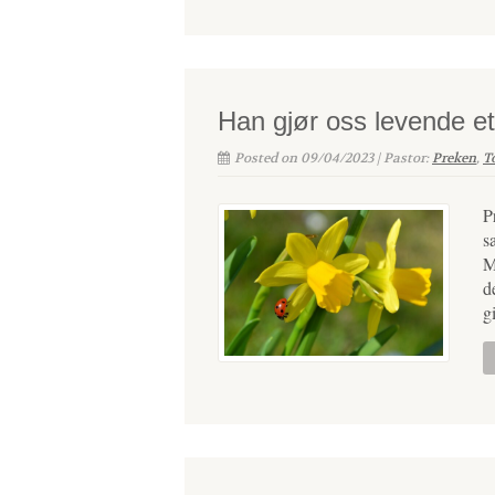
Han gjør oss levende et
Posted on 09/04/2023 | Pastor:
Preken
,
T
P
s
M
d
g