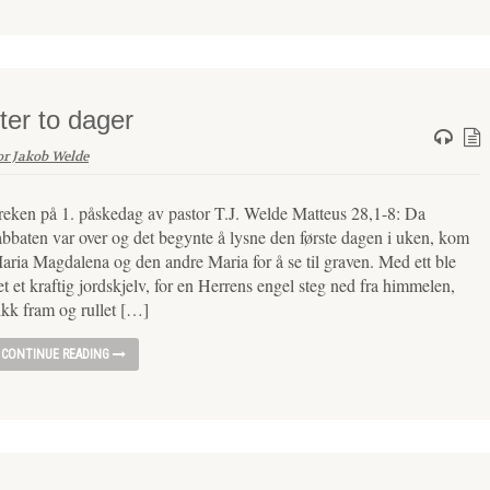
ter to dager
or Jakob Welde
reken på 1. påskedag av pastor T.J. Welde Matteus 28,1-8: Da
abbaten var over og det begynte å lysne den første dagen i uken, kom
aria Magdalena og den andre Maria for å se til graven. Med ett ble
et et kraftig jordskjelv, for en Herrens engel steg ned fra himmelen,
ikk fram og rullet […]
CONTINUE READING