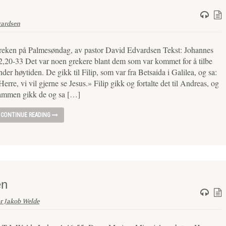
vardsen
reken på Palmesøndag, av pastor David Edvardsen Tekst: Johannes
2,20-33 Det var noen grekere blant dem som var kommet for å tilbe
nder høytiden. De gikk til Filip, som var fra Betsaida i Galilea, og sa:
Herre, vi vil gjerne se Jesus.» Filip gikk og fortalte det til Andreas, og
ammen gikk de og sa […]
CONTINUE READING
en
r Jakob Welde