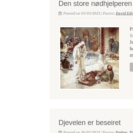
Den store nødhjelperen
Posted on 05/03/2023 | Pastor:
David Edv
P
1
J
h
m
Djevelen er beseiret
Posted on 26/02/2023 | Pastor:
Preken
,
To