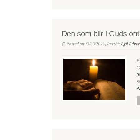
Den som blir i Guds ord
Posted on 13/03/2023 | Pastor:
Egil Edva
P
4
b
s
A