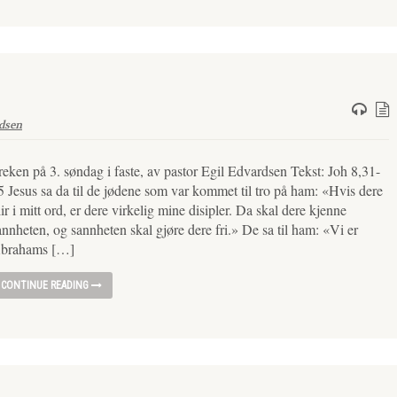
rdsen
reken på 3. søndag i faste, av pastor Egil Edvardsen Tekst: Joh 8,31-
5 Jesus sa da til de jødene som var kommet til tro på ham: «Hvis dere
lir i mitt ord, er dere virkelig mine disipler. Da skal dere kjenne
annheten, og sannheten skal gjøre dere fri.» De sa til ham: «Vi er
brahams […]
CONTINUE READING