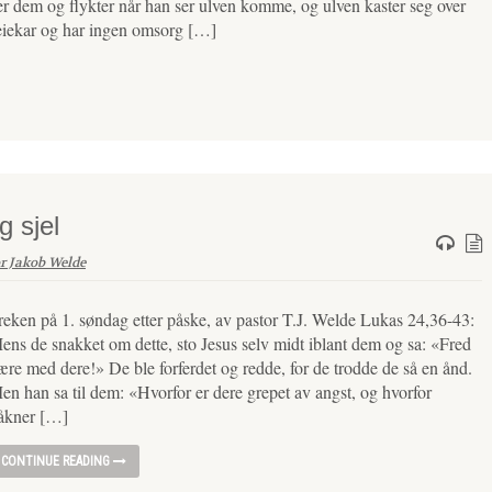
ter dem og flykter når han ser ulven komme, og ulven kaster seg over
leiekar og har ingen omsorg […]
 sjel
r Jakob Welde
reken på 1. søndag etter påske, av pastor T.J. Welde Lukas 24,36-43:
ens de snakket om dette, sto Jesus selv midt iblant dem og sa: «Fred
ære med dere!» De ble forferdet og redde, for de trodde de så en ånd.
en han sa til dem: «Hvorfor er dere grepet av angst, og hvorfor
åkner […]
CONTINUE READING