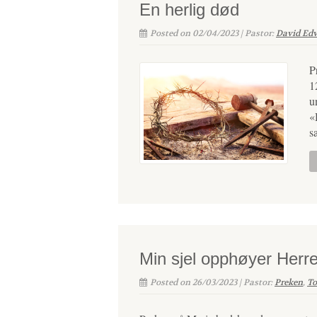
En herlig død
Posted on 02/04/2023 | Pastor:
David Ed
P
1
u
«
s
Min sjel opphøyer Herr
Posted on 26/03/2023 | Pastor:
Preken
,
To