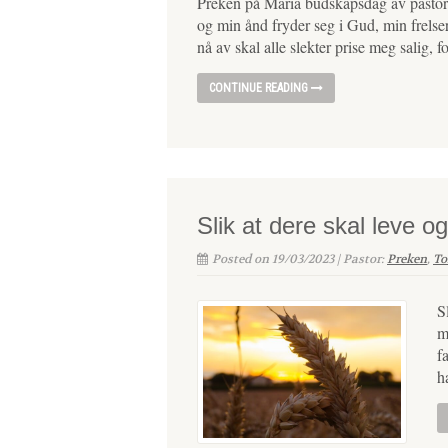
Preken på Maria budskapsdag av pastor
og min ånd fryder seg i Gud, min frelser.
nå av skal alle slekter prise meg salig, 
CONTINUE READING
Slik at dere skal leve o
Posted on 19/03/2023 | Pastor:
Preken
,
To
S
m
f
h