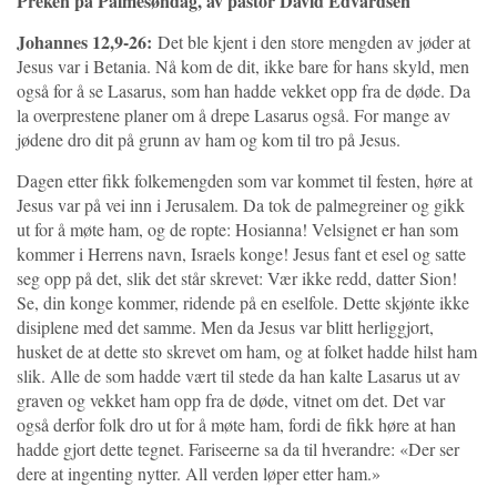
Preken på Palmesøndag, av pastor David Edvardsen
Johannes 12,9-26:
Det ble kjent i den store mengden av jøder at
Jesus var i Betania. Nå kom de dit, ikke bare for hans skyld, men
også for å se Lasarus, som han hadde vekket opp fra de døde. Da
la overprestene planer om å drepe Lasarus også. For mange av
jødene dro dit på grunn av ham og kom til tro på Jesus.
Dagen etter fikk folkemengden som var kommet til festen, høre at
Jesus var på vei inn i Jerusalem. Da tok de palmegreiner og gikk
ut for å møte ham, og de ropte: Hosianna! Velsignet er han som
kommer i Herrens navn, Israels konge! Jesus fant et esel og satte
seg opp på det, slik det står skrevet: Vær ikke redd, datter Sion!
Se, din konge kommer, ridende på en eselfole. Dette skjønte ikke
disiplene med det samme. Men da Jesus var blitt herliggjort,
husket de at dette sto skrevet om ham, og at folket hadde hilst ham
slik. Alle de som hadde vært til stede da han kalte Lasarus ut av
graven og vekket ham opp fra de døde, vitnet om det. Det var
også derfor folk dro ut for å møte ham, fordi de fikk høre at han
hadde gjort dette tegnet. Fariseerne sa da til hverandre: «Der ser
dere at ingenting nytter. All verden løper etter ham.»