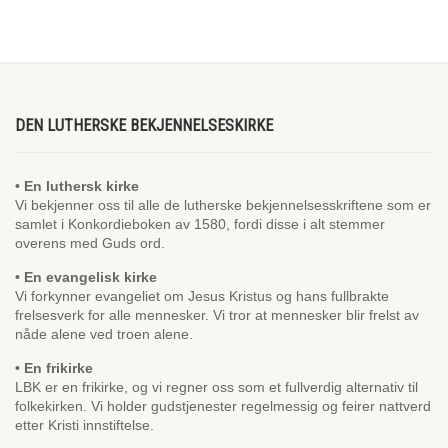
DEN LUTHERSKE BEKJENNELSESKIRKE
• En luthersk kirke
Vi bekjenner oss til alle de lutherske bekjennelsesskriftene som er
samlet i Konkordieboken av 1580, fordi disse i alt stemmer
overens med Guds ord.
• En evangelisk kirke
Vi forkynner evangeliet om Jesus Kristus og hans fullbrakte
frelsesverk for alle mennesker. Vi tror at mennesker blir frelst av
nåde alene ved troen alene.
• En frikirke
LBK er en frikirke, og vi regner oss som et fullverdig alternativ til
folkekirken. Vi holder gudstjenester regelmessig og feirer nattverd
etter Kristi innstiftelse.