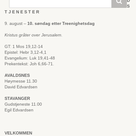
D
S
T J E N E S T E R
9. august –
10. søndag etter Treenighetsdag
Kristus gråter over Jerusalem.
GT: 1 Mos 19,12-14
Epistel: Hebr 3,12-4,1
Evangelium: Luk 19,41-48
Prekentekst: Joh 6,66-71.
AVALDSNES
Høymesse 11.30
David Edvardsen
STAVANGER
Gudstjeneste 11.00
Egil Edvardsen
VELKOMMEN