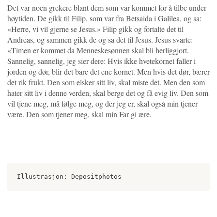
Det var noen grekere blant dem som var kommet for å tilbe under
høytiden. De gikk til Filip, som var fra Betsaida i Galilea, og sa:
«Herre, vi vil gjerne se Jesus.» Filip gikk og fortalte det til
Andreas, og sammen gikk de og sa det til Jesus. Jesus svarte:
«Timen er kommet da Menneskesønnen skal bli herliggjort.
Sannelig, sannelig, jeg sier dere: Hvis ikke hvetekornet faller i
jorden og dør, blir det bare det ene kornet. Men hvis det dør, bærer
det rik frukt. Den som elsker sitt liv, skal miste det. Men den som
hater sitt liv i denne verden, skal berge det og få evig liv. Den som
vil tjene meg, må følge meg, og der jeg er, skal også min tjener
være. Den som tjener meg, skal min Far gi ære.
Illustrasjon: Depositphotos