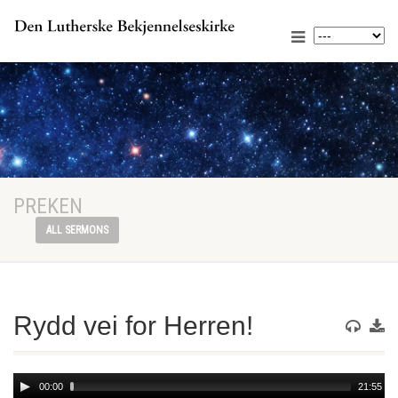
PREKEN
ALL SERMONS
Rydd vei for Herren!
Audio
00:00
21:55