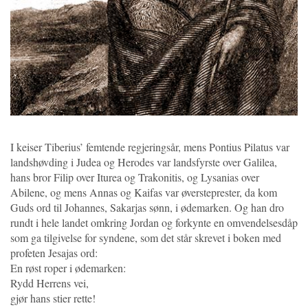
I keiser Tiberius’ femtende regjeringsår, mens Pontius Pilatus var
landshøvding i Judea og Herodes var landsfyrste over Galilea,
hans bror Filip over Iturea og Trakonitis, og Lysanias over
Abilene, og mens Annas og Kaifas var øversteprester, da kom
Guds ord til Johannes, Sakarjas sønn, i ødemarken. Og han dro
rundt i hele landet omkring Jordan og forkynte en omvendelsesdåp
som ga tilgivelse for syndene, som det står skrevet i boken med
profeten Jesajas ord:
En røst roper i ødemarken:
Rydd Herrens vei,
gjør hans stier rette!