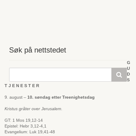
Søk på nettstedet
G
U
D
S
T J E N E S T E R
9. august –
10. søndag etter Treenighetsdag
Kristus gråter over Jerusalem.
GT: 1 Mos 19,12-14
Epistel: Hebr 3,12-4,1
Evangelium: Luk 19,41-48