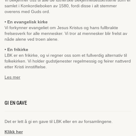
Vi bekjenner oss til alle de lutherske bekjennelsesskriftene som er
samlet i Konkordieboken av 1580, fordi disse i alt stemmer
overens med Guds ord.
• En evangelisk kirke
Vi forkynner evangeliet om Jesus Kristus og hans fullbrakte
frelsesverk for alle mennesker. Vi tror at mennesker blir frelst av
nåde alene ved troen alene.
• En frikirke
LBK er en frikirke, og vi regner oss som et fullverdig alternativ til
folkekirken. Vi holder gudstjenester regelmessig og feirer nattverd
etter Kristi innstiftelse.
Les mer
GI EN GAVE
Det er lett å gi en gave til LBK eller en av forsamlingene.
Klikk her