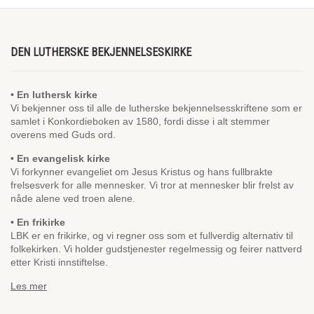
DEN LUTHERSKE BEKJENNELSESKIRKE
• En luthersk kirke
Vi bekjenner oss til alle de lutherske bekjennelsesskriftene som er
samlet i Konkordieboken av 1580, fordi disse i alt stemmer
overens med Guds ord.
• En evangelisk kirke
Vi forkynner evangeliet om Jesus Kristus og hans fullbrakte
frelsesverk for alle mennesker. Vi tror at mennesker blir frelst av
nåde alene ved troen alene.
• En frikirke
LBK er en frikirke, og vi regner oss som et fullverdig alternativ til
folkekirken. Vi holder gudstjenester regelmessig og feirer nattverd
etter Kristi innstiftelse.
Les mer