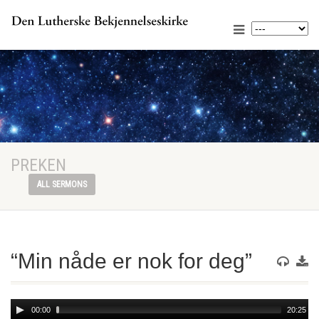
PREKEN
ALL SERMONS
“Min nåde er nok for deg”
Audio
00:00
20:25