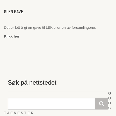
GI EN GAVE
Det er lett å gi en gave til LBK eller en av forsamlingene.
Klikk her
Søk på nettstedet
G
U
D
S
T J E N E S T E R