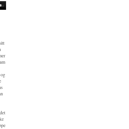
own
w
ase
itt
ease
me.
n
mer
ham
 og
e
ns
an
 det
ke
ippe