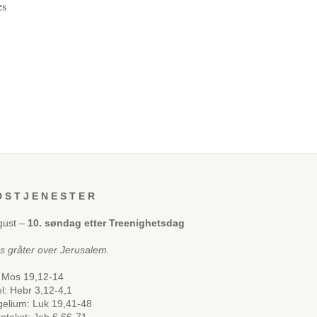
es
 S T J E N E S T E R
gust –
10. søndag etter Treenighetsdag
us gråter over Jerusalem.
 Mos 19,12-14
el: Hebr 3,12-4,1
elium: Luk 19,41-48