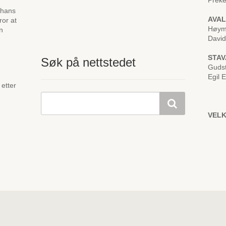
Preke
 hans
AVA
ror at
Høym
n
Davi
STA
Søk på nettstedet
Gudst
Egil 
 etter
VEL