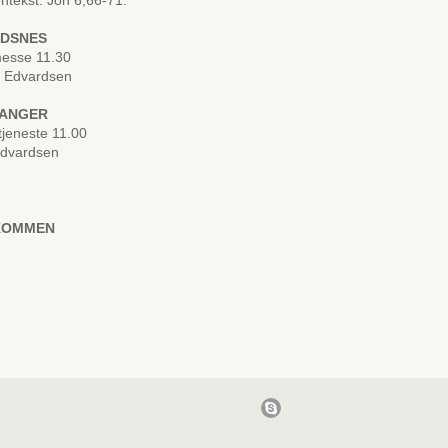
ntekst: Joh 6,66-71.
LDSNES
esse 11.30
d Edvardsen
VANGER
jeneste 11.00
Edvardsen
KOMMEN