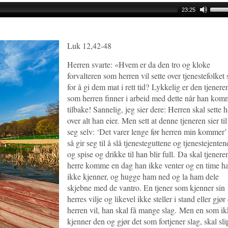
Use
23:25
Up/D
Arro
keys
Luk 12,42-48
to
incre
Herren svarte: «Hvem er da den tro og kloke
or
forvalteren som herren vil sette over tjenestefolket s
decr
volu
for å gi dem mat i rett tid?
Lykkelig er den tjenere
som herren finner i arbeid med dette når han kom
tilbake!
Sannelig, jeg sier dere: Herren skal sette 
over alt han eier.
Men sett at denne tjeneren sier til
seg selv: ‘Det varer lenge før herren min kommer’
så gir seg til å slå tjenesteguttene og tjenestejenten
og spise og drikke til han blir full.
Da skal tjenere
herre komme en dag han ikke venter og en time h
ikke kjenner, og hugge ham ned og la ham dele
skjebne med de vantro.
En tjener som kjenner sin
herres vilje og likevel ikke steller i stand eller gjør
herren vil, han skal få mange slag.
Men en som ik
kjenner den og gjør det som fortjener slag, skal sl