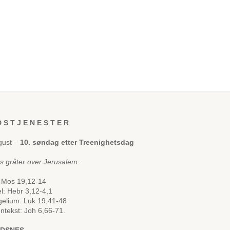
 S T J E N E S T E R
gust –
10. søndag etter Treenighetsdag
us gråter over Jerusalem.
 Mos 19,12-14
el: Hebr 3,12-4,1
elium: Luk 19,41-48
ntekst: Joh 6,66-71.