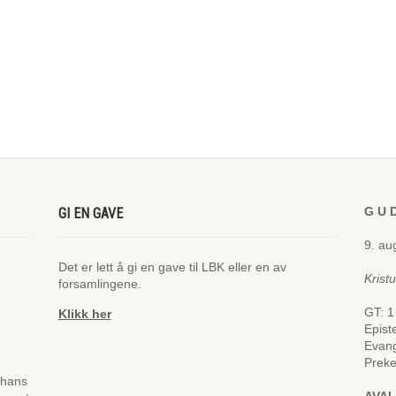
G U D
GI EN GAVE
9. au
Det er lett å gi en gave til LBK eller en av
Krist
forsamlingene.
GT: 1
Klikk her
Epist
Evang
Preke
 hans