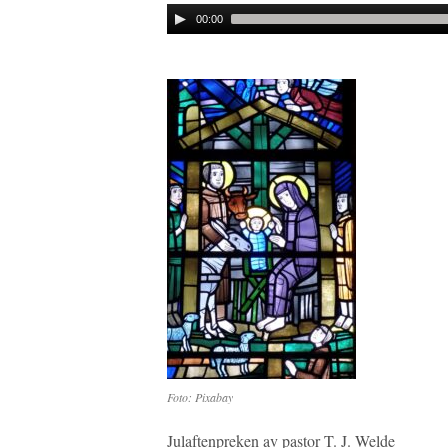
Audio
00:00
Player
Foto: Pixabay
Julaftenpreken av pastor T. J. Welde