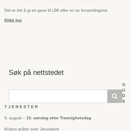
Det er lett å gi en gave til LBK eller en av forsamlingene.
Klikk her
Søk på nettstedet
G
U
D
S
T J E N E S T E R
9. august –
10. søndag etter Treenighetsdag
Kristus gråter over Jerusalem.