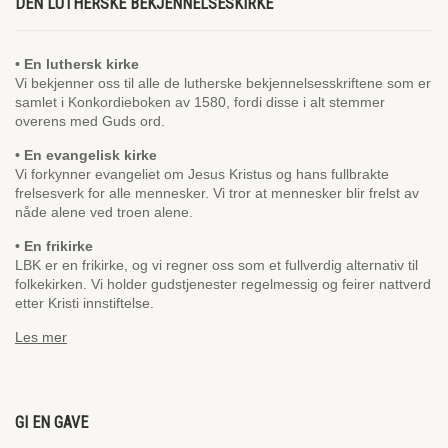
DEN LUTHERSKE BEKJENNELSESKIRKE
• En luthersk kirke
Vi bekjenner oss til alle de lutherske bekjennelsesskriftene som er
samlet i Konkordieboken av 1580, fordi disse i alt stemmer
overens med Guds ord.
• En evangelisk kirke
Vi forkynner evangeliet om Jesus Kristus og hans fullbrakte
frelsesverk for alle mennesker. Vi tror at mennesker blir frelst av
nåde alene ved troen alene.
• En frikirke
LBK er en frikirke, og vi regner oss som et fullverdig alternativ til
folkekirken. Vi holder gudstjenester regelmessig og feirer nattverd
etter Kristi innstiftelse.
Les mer
GI EN GAVE