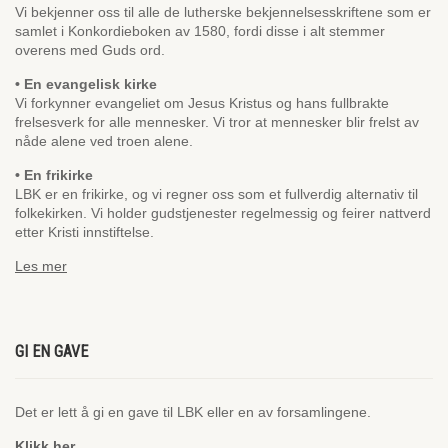
Vi bekjenner oss til alle de lutherske bekjennelsesskriftene som er
samlet i Konkordieboken av 1580, fordi disse i alt stemmer
overens med Guds ord.
• En evangelisk kirke
Vi forkynner evangeliet om Jesus Kristus og hans fullbrakte
frelsesverk for alle mennesker. Vi tror at mennesker blir frelst av
nåde alene ved troen alene.
• En frikirke
LBK er en frikirke, og vi regner oss som et fullverdig alternativ til
folkekirken. Vi holder gudstjenester regelmessig og feirer nattverd
etter Kristi innstiftelse.
Les mer
GI EN GAVE
Det er lett å gi en gave til LBK eller en av forsamlingene.
Klikk her