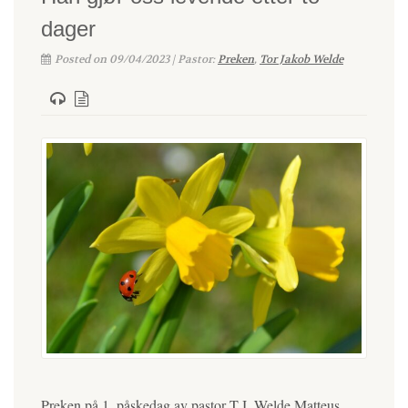
dager
Posted on 09/04/2023 | Pastor:
Preken
,
Tor Jakob Welde
Preken på 1. påskedag av pastor T.J. Welde Matteus