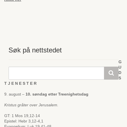
Søk på nettstedet
G
U
D
S
T J E N E S T E R
9. august –
10. søndag etter Treenighetsdag
Kristus gråter over Jerusalem.
GT: 1 Mos 19,12-14
Epistel: Hebr 3,12-4,1
Evangelium: Luk 19,41-48