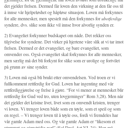
det gjelder frelsen. Dermed får loven den virkning at den får oss til
å innse vår hjelpeløshet og håpløse situasjon. Loven må forkynnes
for alle mennesker, men spesielt må den forkynnes for
ubotferdige
syndere, dvs. slike som ikke vil innse hvor alvorlig synden er.
2) Evangeliet forkynner budskapet om nåde. Det rekker oss
tilgivelse for syndene. Det virker på hjertene våre slik at vi tar imot
frelsen. Dermed er det evangeliet, og bare evangeliet, som
omvender oss. Også evangeliet skal forkynnes for alle mennesker,
men særlig må det bli forkynt for slike som er urolige og fortvilet
på grunn av sine synder.
3) Loven må også bli brukt etter omvendelsen. Ved troen er vi
fullkomment rettferdig for Gud. Loven har ingenting med vår
rettferdiggjørelse og frelse å gjøre. “For vi mener at mennesket blir
rettferdig for Gud ved tro, uten lovgjerninger” Rom 3,28). Men når
det gjelder det kristne livet, livet som en omvendt kristen, trenger
vi loven. Vi trenger loven både som en tøyle, som et speil og som
en regel. – Vi trenger loven til å tøyle oss, fordi vi fremdeles har
vår gamle Adam med oss. Og vår gamle Adam er “likesom et
utemmet og gjenstridig esel” (Sol Decl, Art VI, 24). Han må