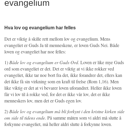
evangelium
Hva lov og evangelium har felles
Det er viktig å skille rett mellom lov og evangelium. Mens
evangeliet er Guds Ja til menneskene, er loven Guds Nei. Både
loven og evangeliet har noe felles:
1)
Både lov og evangelium er Guds Ord.
Loven er like mye Guds
ord som evangeliet er det. Det er viktig at vi ikke rokker ved
evangeliet, ikke tar noe bort fra det, ikke forandrer det, ellers kan
det ikke få sin virkning som en kraft til frelse (Rom 1,16). Men
like viktig er det at vi bevarer loven uforandret. Heller ikke loven
får vi lov til å rokke ved, for det er ikke vår lov, det er ikke
menneskers lov, men det er Guds egen lov.
2)
Både lov og evangelium må bli forkynt i den kristne kirken side
om side til tidens ende.
På samme måten som vi aldri må slutte å
forkynne evangeliet, må heller aldri slutte å forkynne loven.