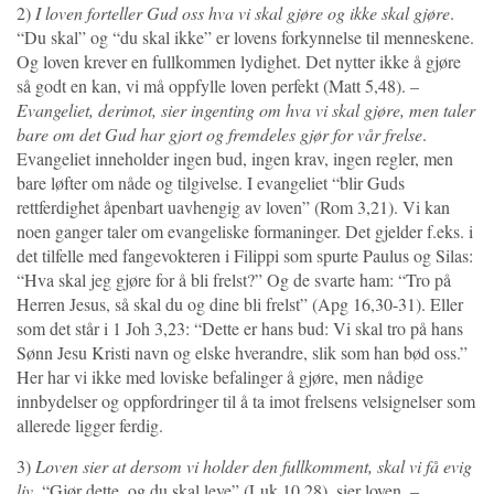
2)
I loven forteller Gud oss hva vi skal gjøre og ikke skal gjøre
.
“Du skal” og “du skal ikke” er lovens forkynnelse til menneskene.
Og loven krever en fullkommen lydighet. Det nytter ikke å gjøre
så godt en kan, vi må oppfylle loven perfekt (Matt 5,48). –
Evangeliet, derimot, sier ingenting om hva vi skal gjøre, men taler
bare om det Gud har gjort og fremdeles gjør for vår frelse
.
Evangeliet inneholder ingen bud, ingen krav, ingen regler, men
bare løfter om nåde og tilgivelse. I evangeliet “blir Guds
rettferdighet åpenbart uavhengig av loven” (Rom 3,21). Vi kan
noen ganger taler om evangeliske formaninger. Det gjelder f.eks. i
det tilfelle med fangevokteren i Filippi som spurte Paulus og Silas:
“Hva skal jeg gjøre for å bli frelst?” Og de svarte ham: “Tro på
Herren Jesus, så skal du og dine bli frelst” (Apg 16,30-31). Eller
som det står i 1 Joh 3,23: “Dette er hans bud: Vi skal tro på hans
Sønn Jesu Kristi navn og elske hverandre, slik som han bød oss.”
Her har vi ikke med loviske befalinger å gjøre, men nådige
innbydelser og oppfordringer til å ta imot frelsens velsignelser som
allerede ligger ferdig.
3)
Loven sier at dersom vi holder den fullkomment, skal vi få evig
liv
. “Gjør dette, og du skal leve” (Luk 10,28), sier loven. –