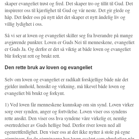
skaper evangeliet trøst og fred. Det skaper tro og tillit til Gud. Det
inspirerer oss til kjærlighet til Gud og vår neste. Det gir glede og
håp. Det føder oss på nytt idet det skaper et nytt åndelig liv og
villig lydighet i oss.
Så vi ser at loven og evangeliet skiller seg fra hverandre på mange
avgjørende punkter. Loven er Guds Nei til menneskene, evangeliet
er Guds Ja. Og derfor er det så viktig at både loven og evangeliet
blir forkynt rett og brukt rett.
Den rette bruk av loven og evangeliet
Selv om loven og evangeliet er radikalt forskjellige både når det
gjelder innhold, hensikt og virkning, må likevel både loven og
evangeliet bli brukt og forkynt.
1) Ved loven får menneskene kunnskap om sin synd. Loven virker
sorg over synden, anger og fortvilelse. Loven viser oss syndens
rette ansikt. Den viser oss hva syndene våre virkelig er, nemlig
overtredelser av Guds hellige bud. Derfor river loven ned all
egenrettferdighet. Den viser oss at det ikke nytter å stole på egne
gjerninger, for de gjerningene har loven avslørt som ubrukelige når