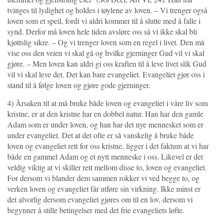
tvinges til lydighet og holdes i tøylene av loven. – Vi trenger også
loven som et speil, fordi vi aldri kommer til å slutte med å falle i
synd. Derfor må loven hele tiden avsløre oss så vi ikke skal bli
kjøttslig sikre. – Og vi trenger loven som en regel i livet. Den må
vise oss den veien vi skal gå og hvilke gjerninger Gud vil vi skal
gjøre. – Men loven kan aldri gi oss kraften til å leve livet slik Gud
vil vi skal leve det. Det kan bare evangeliet. Evangeliet gjør oss i
stand til å følge loven og gjøre gode gjerninger.
4) Årsaken til at må bruke både loven og evangeliet i våre liv som
kristne, er at den kristne har en dobbel natur. Han har den gamle
Adam som er under loven, og han har det nye mennesket som er
under evangeliet. Det at det ofte er så vanskelig å bruke både
loven og evangeliet rett for oss kristne, ligger i det faktum at vi har
både en gammel Adam og et nytt menneske i oss. Likevel er det
veldig viktig at vi skiller rett mellom disse to, loven og evangeliet.
For dersom vi blander dem sammen rokker vi ved begge to, og
verken loven og evangeliet får utføre sin virkning. Ikke minst er
det alvorlig dersom evangeliet gjøres om til en lov, dersom vi
begynner å stille betingelser med det frie evangeliets løfte.