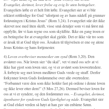
Evangeliet, derimot, lover frelse og evig liv uten betingelser
.
Evangeliets løfte er et helt fritt løfte. Evangeliet sier at vi blir
erklært rettferdige for Gud “ufortjent og av hans nådeÉ på grunnav
forløsningen i Kristus Jesus” (Rom 3,24). I evangeliet står det ikke
skrevet noe med liten skrift, visse små detaljer som vi må først må
oppfylle, før vi kan regne oss som skyldfrie. Ikke en gang troen er
en betingelse for at evangeliet skal gjelde. Det er ikke vår tro som
er årsak til at Gud tilgir oss. Årsaken til tilgivelsen er ene og alene
Jesus Kristus og hans fortjenester.
4)
Loven overbeviser mennesker om synd
(Rom 3,20). Den
avslører oss. Når loven sier “du skal”, vet vi med oss selv at vi
ikke har gjort som loven sier, og vi er avslørt som lovovertredere.
Å forbryte seg mot loven medfører Guds vrede og straff. Derfor
forkynner loven Guds fordømmelse over alle overtredere.
“Forbannet være den som ikke holder fast på ordene i denne loven
og ikke lever etter dem!” (5 Mos 27,26). Dermed beviser loven for
oss at vi er syndere, og den fordømmer oss. –
Evangeliet, derimot,
åpenbarer for synderen Guds kjærlighet og nåde
. Evangeliet sier
at Gud elsket verden så høyt at han gav sin enbårne Sønn.