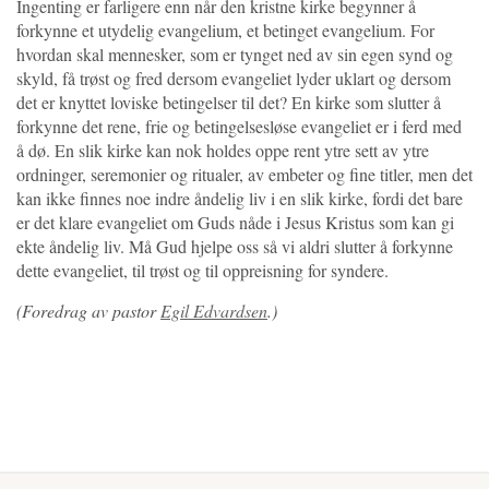
Ingenting er farligere enn når den kristne kirke begynner å
forkynne et utydelig evangelium, et betinget evangelium. For
hvordan skal mennesker, som er tynget ned av sin egen synd og
skyld, få trøst og fred dersom evangeliet lyder uklart og dersom
det er knyttet loviske betingelser til det? En kirke som slutter å
forkynne det rene, frie og betingelsesløse evangeliet er i ferd med
å dø. En slik kirke kan nok holdes oppe rent ytre sett av ytre
ordninger, seremonier og ritualer, av embeter og fine titler, men det
kan ikke finnes noe indre åndelig liv i en slik kirke, fordi det bare
er det klare evangeliet om Guds nåde i Jesus Kristus som kan gi
ekte åndelig liv. Må Gud hjelpe oss så vi aldri slutter å forkynne
dette evangeliet, til trøst og til oppreisning for syndere.
(Foredrag av pastor
Egil Edvardsen
.)