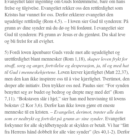
Evangeliet taler ingenting om Guds fordømmelse, bare om hans
frelse og tilgivelse. Evangeliet rekker oss den rettferdighet som
Kristus har vunnet for oss. Derfor erklærer evangeliet den
ugudelige rettferdig (Rom 4,5). – I loven sier Gud til synderen: På
grunn av dine synder må du dø og bli fordømt. I evangeliet sier
Gud til synderen: På grunn av Jesus er du gjenløst. Du skal leve
og bli frelst for all evighet.
5) Fordi loven åpenbarer Guds vrede mot alle ugudelighet og
urettferdighet blant mennesker (Rom 1,18),
skaper loven frykt for
straff, sorg og anger, fortvilelse og desperasjon, ja, til og med hat
til Gud i menneskehjertene
. Loven krever kjærlighet (Matt 22,37),
men den kan ikke inspirere oss til å vise kjærlighet. Tvertimot, den
dreper alle initiativ. Den trykker oss ned. Paulus sier: “For synden
benyttet seg av budet og bedrog og drepte meg med det” (Rom
7,11). “Bokstaven slår i hjel,” sier han med henvisning til lovens
bokstav (2 Kor 3,6). Derfor kan ikke loven gjøre ett eneste
menneske til en kristen. –
Evangeliet, derimot, trøster alle dem
som er nedtrykt og fortvilet på grunn av sine synder
. Evangeliet
forkynner for alle skyldbetyngede at skylden er betalt. Vi har “fått
fra Herrens hånd dobbelt for alle våre synder” (Jes 40,1-2). Derfor