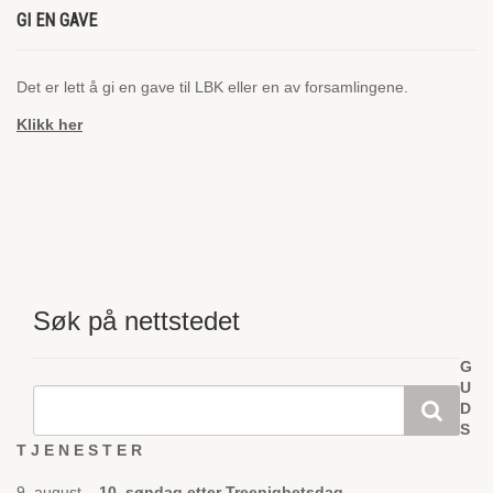
GI EN GAVE
Det er lett å gi en gave til LBK eller en av forsamlingene.
Klikk her
Søk på nettstedet
G
U
D
S
T J E N E S T E R
9. august –
10. søndag etter Treenighetsdag