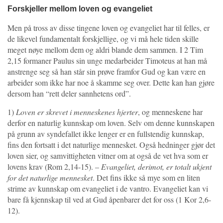
Forskjeller mellom loven og evangeliet
Men på tross av disse tingene loven og evangeliet har til felles, er
de likevel fundamentalt forskjellige, og vi må hele tiden skille
meget nøye mellom dem og aldri blande dem sammen. I 2 Tim
2,15 formaner Paulus sin unge medarbeider Timoteus at han må
anstrenge seg så han står sin prøve framfor Gud og kan være en
arbeider som ikke har noe å skamme seg over. Dette kan han gjøre
dersom han “rett deler sannhetens ord”.
1)
Loven er skrevet i menneskenes hjerter
, og menneskene har
derfor en naturlig kunnskap om loven. Selv om denne kunnskapen
på grunn av syndefallet ikke lenger er en fullstendig kunnskap,
fins den fortsatt i det naturlige mennesket. Også hedninger gjør det
loven sier, og samvittigheten vitner om at også de vet hva som er
lovens krav (Rom 2,14-15). –
Evangeliet, derimot, er totalt ukjent
for det naturlige mennesket
. Det fins ikke så mye som en liten
strime av kunnskap om evangeliet i de vantro. Evangeliet kan vi
bare få kjennskap til ved at Gud åpenbarer det for oss (1 Kor 2,6-
12).