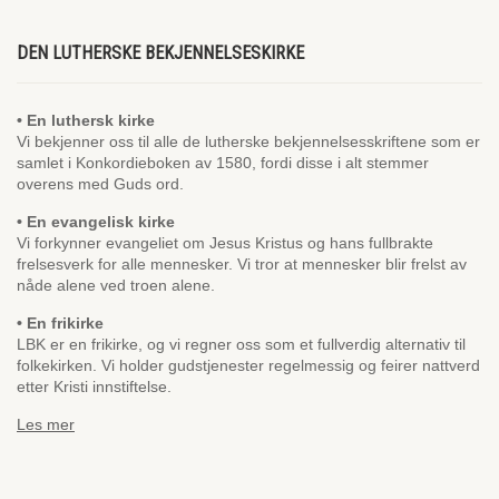
DEN LUTHERSKE BEKJENNELSESKIRKE
• En luthersk kirke
Vi bekjenner oss til alle de lutherske bekjennelsesskriftene som er
samlet i Konkordieboken av 1580, fordi disse i alt stemmer
overens med Guds ord.
• En evangelisk kirke
Vi forkynner evangeliet om Jesus Kristus og hans fullbrakte
frelsesverk for alle mennesker. Vi tror at mennesker blir frelst av
nåde alene ved troen alene.
• En frikirke
LBK er en frikirke, og vi regner oss som et fullverdig alternativ til
folkekirken. Vi holder gudstjenester regelmessig og feirer nattverd
etter Kristi innstiftelse.
Les mer