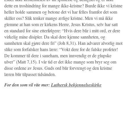
dette en troshindring for mange ikke-kristne? Burde ikke vi kristne
heller holde sammen og betone det vi har felles framfor det som
skiller oss? Slik tenker mange ærlige kristne. Men vi må ikke
glemme at han som er kirkens Herre, Jesus Kristus, selv har satt
en standard for sine etterfølgere: “Hvis dere blir i mitt ord, er dere
virkelig mine disipler. Da skal dere kjenne sannheten, og
sannheten skal gjøre dere fri” (Joh 8,31). Han advarer alvorlig mot
slike som forfalsker hans lære: “Vokt dere for de falske profeter!
De kommer til dere i saueham, men innvendig er de glupske
ulver” (Matt 7,15). I vår tid er det ikke mange som bryr seg om
disse ordene av Jesus. Guds ord blir forvrengt og den kristne
læren blir tilpasset tidsånden.
For den som vil vite mer:
Luthersk bekjennelseskirke