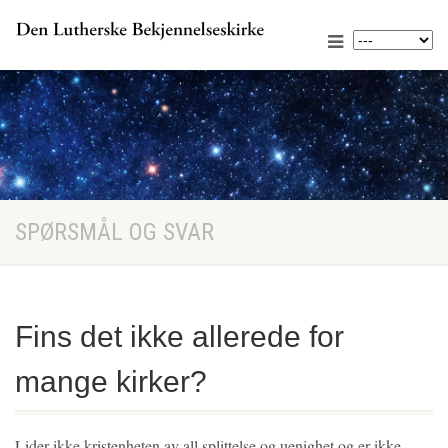
SPØRSMÅL OG SVAR
Fins det ikke allerede for
mange kirker?
Lider ikke kristenheten av all splittelse og uenighet og er ikke