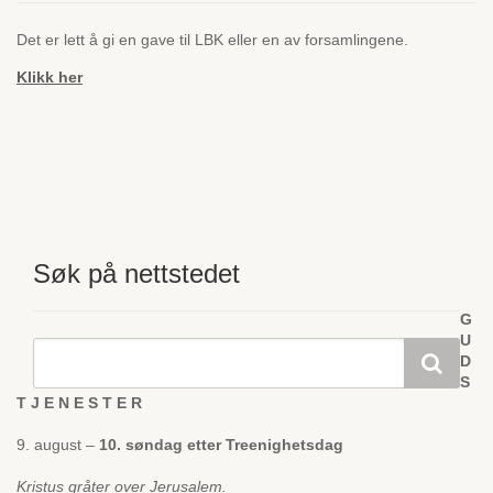
Det er lett å gi en gave til LBK eller en av forsamlingene.
Klikk her
Søk på nettstedet
G
U
D
S
T J E N E S T E R
9. august –
10. søndag etter Treenighetsdag
Kristus gråter over Jerusalem.