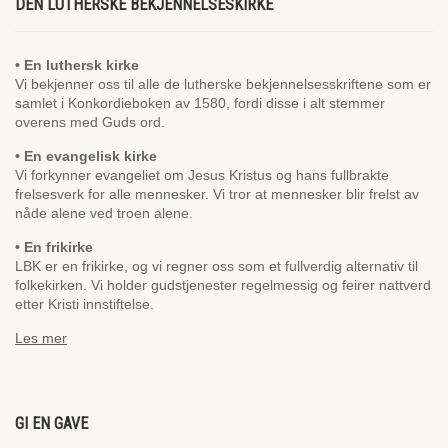
DEN LUTHERSKE BEKJENNELSESKIRKE
• En luthersk kirke
Vi bekjenner oss til alle de lutherske bekjennelsesskriftene som er
samlet i Konkordieboken av 1580, fordi disse i alt stemmer
overens med Guds ord.
• En evangelisk kirke
Vi forkynner evangeliet om Jesus Kristus og hans fullbrakte
frelsesverk for alle mennesker. Vi tror at mennesker blir frelst av
nåde alene ved troen alene.
• En frikirke
LBK er en frikirke, og vi regner oss som et fullverdig alternativ til
folkekirken. Vi holder gudstjenester regelmessig og feirer nattverd
etter Kristi innstiftelse.
Les mer
GI EN GAVE