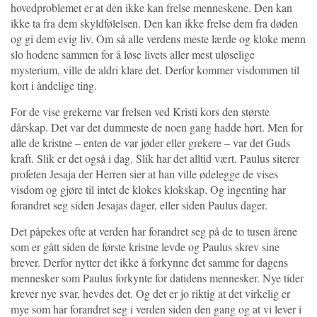
hovedproblemet er at den ikke kan frelse menneskene. Den kan
ikke ta fra dem skyldfølelsen. Den kan ikke frelse dem fra døden
og gi dem evig liv. Om så alle verdens meste lærde og kloke menn
slo hodene sammen for å løse livets aller mest uløselige
mysterium, ville de aldri klare det. Derfor kommer visdommen til
kort i åndelige ting.
For de vise grekerne var frelsen ved Kristi kors den største
dårskap. Det var det dummeste de noen gang hadde hørt. Men for
alle de kristne – enten de var jøder eller grekere – var det Guds
kraft. Slik er det også i dag. Slik har det alltid vært. Paulus siterer
profeten Jesaja der Herren sier at han ville ødelegge de vises
visdom og gjøre til intet de klokes klokskap. Og ingenting har
forandret seg siden Jesajas dager, eller siden Paulus dager.
Det påpekes ofte at verden har forandret seg på de to tusen årene
som er gått siden de første kristne levde og Paulus skrev sine
brever. Derfor nytter det ikke å forkynne det samme for dagens
mennesker som Paulus forkynte for datidens mennesker. Nye tider
krever nye svar, hevdes det. Og det er jo riktig at det virkelig er
mye som har forandret seg i verden siden den gang og at vi lever i