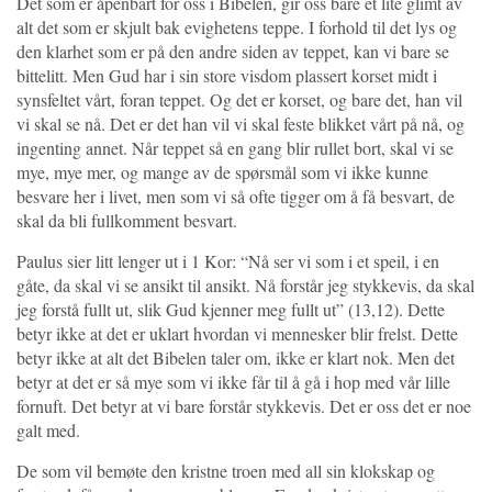
Det som er åpenbart for oss i Bibelen, gir oss bare et lite glimt av
alt det som er skjult bak evighetens teppe. I forhold til det lys og
den klarhet som er på den andre siden av teppet, kan vi bare se
bittelitt. Men Gud har i sin store visdom plassert korset midt i
synsfeltet vårt, foran teppet. Og det er korset, og bare det, han vil
vi skal se nå. Det er det han vil vi skal feste blikket vårt på nå, og
ingenting annet. Når teppet så en gang blir rullet bort, skal vi se
mye, mye mer, og mange av de spørsmål som vi ikke kunne
besvare her i livet, men som vi så ofte tigger om å få besvart, de
skal da bli fullkomment besvart.
Paulus sier litt lenger ut i 1 Kor: “Nå ser vi som i et speil, i en
gåte, da skal vi se ansikt til ansikt. Nå forstår jeg stykkevis, da skal
jeg forstå fullt ut, slik Gud kjenner meg fullt ut” (13,12). Dette
betyr ikke at det er uklart hvordan vi mennesker blir frelst. Dette
betyr ikke at alt det Bibelen taler om, ikke er klart nok. Men det
betyr at det er så mye som vi ikke får til å gå i hop med vår lille
fornuft. Det betyr at vi bare forstår stykkevis. Det er oss det er noe
galt med.
De som vil bemøte den kristne troen med all sin klokskap og