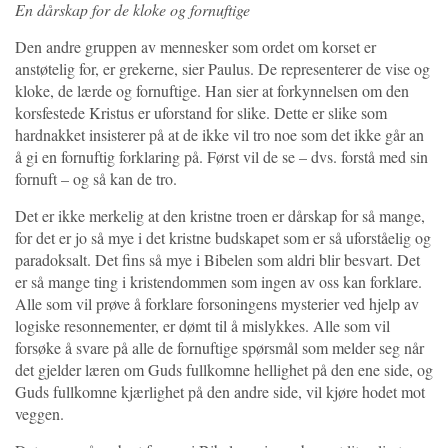
En dårskap for de kloke og fornuftige
Den andre gruppen av mennesker som ordet om korset er
anstøtelig for, er grekerne, sier Paulus. De representerer de vise og
kloke, de lærde og fornuftige. Han sier at forkynnelsen om den
korsfestede Kristus er uforstand for slike. Dette er slike som
hardnakket insisterer på at de ikke vil tro noe som det ikke går an
å gi en fornuftig forklaring på. Først vil de se – dvs. forstå med sin
fornuft – og så kan de tro.
Det er ikke merkelig at den kristne troen er dårskap for så mange,
for det er jo så mye i det kristne budskapet som er så uforståelig og
paradoksalt. Det fins så mye i Bibelen som aldri blir besvart. Det
er så mange ting i kristendommen som ingen av oss kan forklare.
Alle som vil prøve å forklare forsoningens mysterier ved hjelp av
logiske resonnementer, er dømt til å mislykkes. Alle som vil
forsøke å svare på alle de fornuftige spørsmål som melder seg når
det gjelder læren om Guds fullkomne hellighet på den ene side, og
Guds fullkomne kjærlighet på den andre side, vil kjøre hodet mot
veggen.