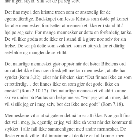
har ingen skyld. Slik ser de på seg selv.
Det fins mye i den kristne troen som er anstøtelig for de
egenrettferdige. Budskapet om Jesus Kristus som døde på korset
for alle mennesker, forutsetter at mennesket ikke er i stand til å
hjelpe seg selv. For mange mennesker er dette en forferdelig tanke.
De vil ikke godta at de ikke er i stand til å gjøre noe selv for sin
frelse. De ser på dette som svakhet, som et uttrykk for et dårlig
selvbilde og manglende selvtillit.
Det naturlige mennesket gjør opprør når det hører Bibelens ord
om at det ikke fins noen forskjell mellom mennesker, at alle har
syndet (Rom 3,22), eller når Bibelen sier: “Det finnes ikke en som
er rettferdig… det finnes ikke en som gjør det gode, ikke en
eneste” (Rom 2,10.12). Det naturlige mennesket vil aldri kunne
skrive under på Paulus sin bekjennelse: “For jeg vet at i meg, det
vil si slik jeg er i meg selv, bor det ikke noe godt” (Rom 7,18).
Menneskene vil si at så gale er det nå tross alt ikke. Noe godt fins
det vel i meg, ja, egentlig er jeg vel ikke så verst når det kommer til
stykket, i alle fall ikke sammenlignet med andre mennesker. De
fleste er nok villig til å innrømme at de ikke er fullkomne, men