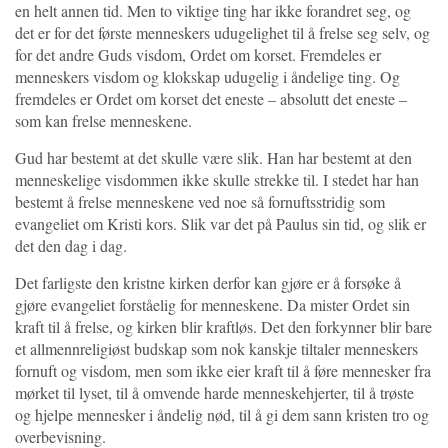
en helt annen tid. Men to viktige ting har ikke forandret seg, og
det er for det første menneskers udugelighet til å frelse seg selv, og
for det andre Guds visdom, Ordet om korset. Fremdeles er
menneskers visdom og klokskap udugelig i åndelige ting. Og
fremdeles er Ordet om korset det eneste – absolutt det eneste –
som kan frelse menneskene.
Gud har bestemt at det skulle være slik. Han har bestemt at den
menneskelige visdommen ikke skulle strekke til. I stedet har han
bestemt å frelse menneskene ved noe så fornuftsstridig som
evangeliet om Kristi kors. Slik var det på Paulus sin tid, og slik er
det den dag i dag.
Det farligste den kristne kirken derfor kan gjøre er å forsøke å
gjøre evangeliet forståelig for menneskene. Da mister Ordet sin
kraft til å frelse, og kirken blir kraftløs. Det den forkynner blir bare
et allmennreligiøst budskap som nok kanskje tiltaler menneskers
fornuft og visdom, men som ikke eier kraft til å føre mennesker fra
mørket til lyset, til å omvende harde menneskehjerter, til å trøste
og hjelpe mennesker i åndelig nød, til å gi dem sann kristen tro og
overbevisning.