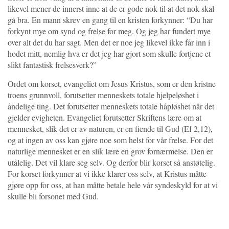
likevel mener de innerst inne at de er gode nok til at det nok skal
gå bra. En mann skrev en gang til en kristen forkynner: “Du har
forkynt mye om synd og frelse for meg. Og jeg har fundert mye
over alt det du har sagt. Men det er noe jeg likevel ikke får inn i
hodet mitt, nemlig hva er det jeg har gjort som skulle fortjene et
slikt fantastisk frelsesverk?”
Ordet om korset, evangeliet om Jesus Kristus, som er den kristne
troens grunnvoll, forutsetter menneskets totale hjelpeløshet i
åndelige ting. Det forutsetter menneskets totale håpløshet når det
gjelder evigheten. Evangeliet forutsetter Skriftens lære om at
mennesket, slik det er av naturen, er en fiende til Gud (Ef 2,12),
og at ingen av oss kan gjøre noe som helst for vår frelse. For det
naturlige mennesket er en slik lære en grov fornærmelse. Den er
utålelig. Det vil klare seg selv. Og derfor blir korset så anstøtelig.
For korset forkynner at vi ikke klarer oss selv, at Kristus måtte
gjøre opp for oss, at han måtte betale hele vår syndeskyld for at vi
skulle bli forsonet med Gud.