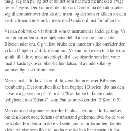
må gi seg inn på, og det er alt det som har med menneskets evige
frelse å gjøre. Der kommer den til kort. Derfor må den aldri sette
seg til dommer over den kristne troen, og det som er kilden for den
kristne troen, Guds ord. I møte med Guds ord, må fornuften tie.
Vi kan nok bruke vår fornuft som et instrument i åndelige ting. Vi
bruker fornuften som et hjelpemiddel til å lese og lære alt det
Bibelen taler om. Og vi kan bruke den innenfor slike områder der
vi kan få hjelp i vårt skriftstudium. Vi kan bruke den til å lære oss
språk, til å drive med arkeologi, til å lese historie som kan være
med å kaste lys over bibelske hendelser, til å undersøke og
sammenligne skriftfunn osv.
Men vi må aldri la vår fornuft få være dommer over Bibelens
åpenbaring. Det fornuften ikke kan begripe i Bibelen, det må den
la være å gi seg inn på. Vi må ta “hver tanke til fange under
lydigheten mot Kristus”, som Paulus uttrykker det (2 Kor 10,5).
Men dermed skjønner vi hvorfor Paulus taler om at forkynnelsen
om den korsfestede Kristus er uforstand grekerne, dvs. for de vise
og kloke. For den som ikke vil sette grense for fornuften, for den
kloke og vise som ikke vil godta noe før han har forstått alt, for