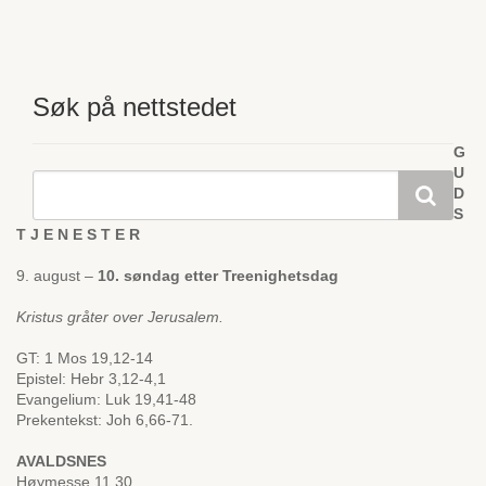
Søk på nettstedet
G
U
D
S
T J E N E S T E R
9. august –
10. søndag etter Treenighetsdag
Kristus gråter over Jerusalem.
GT: 1 Mos 19,12-14
Epistel: Hebr 3,12-4,1
Evangelium: Luk 19,41-48
Prekentekst: Joh 6,66-71.
AVALDSNES
Høymesse 11.30