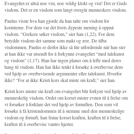
Evangeliet er altså noe vist, noe veldig klokt og vist! Det er Guds
visdom. Det er en visdom som langt overgår menneskers visdom.
Paulus visste hva han gjorde da han talte om visdom for
korinterne. For dem var det livets dypeste mening å oppnå
visdom. “Grekere søker visdom,” sier han (1,22). For dem
betydde visdom det samme som makt og ære. De tilba
visdommen. Paulus er derfor ikke så lite utfordrende når han sier
at han ikke var utsendt for å forkynne evangeliet “med talekunst
og visdom” (1,17). Han har ingen planer om å lefle med deres
hang til visdom. Han har ikke tenkt å forsøke å overbevise dem
ved hjelp av overbevisende argumenter eller talekunst. Hvorfor
ikke? “For at ikke Kristi kors skal miste sin kraft,” sier han.
Kristi kors mister sin kraft om evangeliet blir forkynt ved hjelp av
menneskelig visdom. Ordet om korset mister evnen til å frelse om
vi forsøker å forklare det ved hjelp av fornuften. Den som vil
forsøke å få kristendommen til å stemme med den menneskelige
visdom og fornuft, han fratar korset kraften, kraften til å frelse,
kraften til å overbevise vantro hjerter.