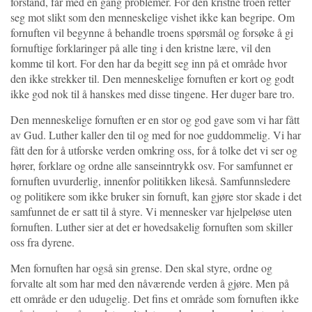
forstand, får med en gang problemer. For den kristne troen retter
seg mot slikt som den menneskelige vishet ikke kan begripe. Om
fornuften vil begynne å behandle troens spørsmål og forsøke å gi
fornuftige forklaringer på alle ting i den kristne lære, vil den
komme til kort. For den har da begitt seg inn på et område hvor
den ikke strekker til. Den menneskelige fornuften er kort og godt
ikke god nok til å hanskes med disse tingene. Her duger bare tro.
Den menneskelige fornuften er en stor og god gave som vi har fått
av Gud. Luther kaller den til og med for noe guddommelig. Vi har
fått den for å utforske verden omkring oss, for å tolke det vi ser og
hører, forklare og ordne alle sanseinntrykk osv. For samfunnet er
fornuften uvurderlig, innenfor politikken likeså. Samfunnsledere
og politikere som ikke bruker sin fornuft, kan gjøre stor skade i det
samfunnet de er satt til å styre. Vi mennesker var hjelpeløse uten
fornuften. Luther sier at det er hovedsakelig fornuften som skiller
oss fra dyrene.
Men fornuften har også sin grense. Den skal styre, ordne og
forvalte alt som har med den nåværende verden å gjøre. Men på
ett område er den udugelig. Det fins et område som fornuften ikke