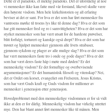
Dette er et paradoks, et mektig paradoks. Det er uforståelig at noe
vi mennesker ikke kan fatte med vår forstand, likevel skulle være
den høyeste visdom. Men hele kirkehistorien og all erfaring
beviser at det er sant. For hva er det som har ført mennesker fra
vantroens mørke til troens lys like til denne dag? Hva er det som
har gitt mennesker fred og ro i samvittigheten? Hva er det som har
styrket mennesker som har vært utsatt for de hardeste prøvelser,
blitt forfulgt, torturert og kanskje også drept? Hva er det som har
trøstet og hjulpet mennesker gjennom alle livets strabaser,
gjennom sykdom og plager av alle mulige slag? Hva er det som
har vært menneskers faste tro i onde og gode dager? Hva er det
som har vært deres faste håp i møte med døden? Er det
menneskelig visdom? Er det fornuftige og overbevisende
argumentasjoner? Er det humanistisk filosofi og vitenskap? Nei,
det er Ordet om korset, evangeliet om Frelseren, Jesus Kristus,
som har vært Guds kraft og Guds visdom for millioner av
mennesker i generasjon etter generasjon.
Hovedproblemet med den menneskelige visdommen er for så vidt
ikke at den er for dårlig. Menneskelig visdom har virkelig utrettet
mye. Den har blant annet ført mennesker like til månen. Men