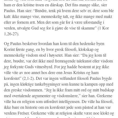
ham er den kristne troen en dårskap. Det fins mange slike, sier
Paulus. Han sier: “Brødre, tenk på hvem dere selv er, dere som ble
kalt: ikke mange vise, menneskelig talt, og ikke mange med makt
eller av fornem ætt. Men det som går for å være uforstandig i
verden, utvalgte Gud seg for å gjøre de vise til skamme” (1 Kor
1,26-27).
Og Paulus beskriver hvordan han kom til den hedenske byen
Korint første gang, en by hvor gresk filosofi, klokskap og
menneskelig visdom stod i høysetet. Han sier: “Da jeg kom til
dere, brødre, var det ikke med fremragende talekunst eller visdom
jeg forkynte Guds vitnesbyrd. For jeg hadde bestemt at jeg ikke
ville vite av noe annet hos dere enn Jesus Kristus og ham
korsfestet” (2,1-2). Det var ingen velfundert filosofi Paulus bygde
på, ingen kløktige tankebygninger som kunne ta kampen opp med
den greske visdommen. “Jeg la ikke fram mitt ord og mitt budskap
med overtalende argumenter og visdomslære,” sier han. Grekerne
ville ha en religion som utfordret intelligensen. De ville ha filosofi,
ikke bare en historie om en korsfestet jøde som påstod at han var
verdens Frelser. Grekerne ville at religion skulle være noe klokt og