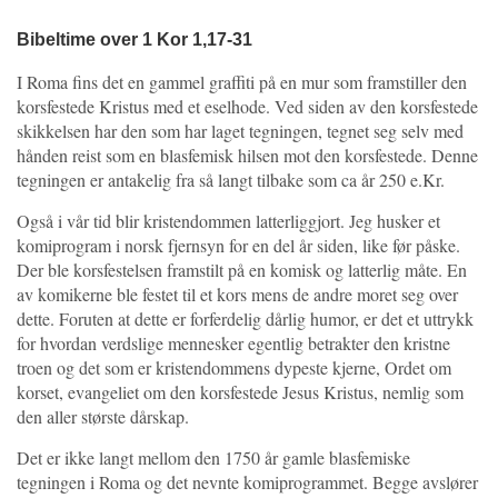
Bibeltime over 1 Kor 1,17-31
I Roma fins det en gammel graffiti på en mur som framstiller den
korsfestede Kristus med et eselhode. Ved siden av den korsfestede
skikkelsen har den som har laget tegningen, tegnet seg selv med
hånden reist som en blasfemisk hilsen mot den korsfestede. Denne
tegningen er antakelig fra så langt tilbake som ca år 250 e.Kr.
Også i vår tid blir kristendommen latterliggjort. Jeg husker et
komiprogram i norsk fjernsyn for en del år siden, like før påske.
Der ble korsfestelsen framstilt på en komisk og latterlig måte. En
av komikerne ble festet til et kors mens de andre moret seg over
dette. Foruten at dette er forferdelig dårlig humor, er det et uttrykk
for hvordan verdslige mennesker egentlig betrakter den kristne
troen og det som er kristendommens dypeste kjerne, Ordet om
korset, evangeliet om den korsfestede Jesus Kristus, nemlig som
den aller største dårskap.
Det er ikke langt mellom den 1750 år gamle blasfemiske
tegningen i Roma og det nevnte komiprogrammet. Begge avslører