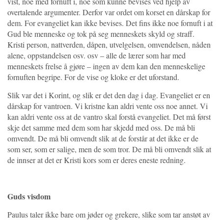
vist, noe med fornuft i, noe som kunne bevises ved hjelp av
overtalende argumenter. Derfor var ordet om korset en dårskap for
dem. For evangeliet kan ikke bevises. Det fins ikke noe fornuft i at
Gud ble menneske og tok på seg menneskets skyld og straff.
Kristi person, nattverden, dåpen, utvelgelsen, omvendelsen, nåden
alene, oppstandelsen osv. osv – alle de lærer som har med
menneskets frelse å gjøre – ingen av dem kan den menneskelige
fornuften begripe. For de vise og kloke er det uforstand.
Slik var det i Korint, og slik er det den dag i dag. Evangeliet er en
dårskap for vantroen. Vi kristne kan aldri vente oss noe annet. Vi
kan aldri vente oss at de vantro skal forstå evangeliet. Det må først
skje det samme med dem som har skjedd med oss. De må bli
omvendt. De må bli omvendt slik at de forstår at det ikke er de
som ser, som er salige, men de som tror. De må bli omvendt slik at
de innser at det er Kristi kors som er deres eneste redning.
Guds visdom
Paulus taler ikke bare om jøder og grekere, slike som tar anstøt av