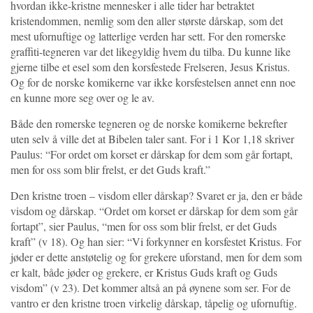
hvordan ikke-kristne mennesker i alle tider har betraktet
kristendommen, nemlig som den aller største dårskap, som det
mest ufornuftige og latterlige verden har sett. For den romerske
graffiti-tegneren var det likegyldig hvem du tilba. Du kunne like
gjerne tilbe et esel som den korsfestede Frelseren, Jesus Kristus.
Og for de norske komikerne var ikke korsfestelsen annet enn noe
en kunne more seg over og le av.
Både den romerske tegneren og de norske komikerne bekrefter
uten selv å ville det at Bibelen taler sant. For i 1 Kor 1,18 skriver
Paulus: “For ordet om korset er dårskap for dem som går fortapt,
men for oss som blir frelst, er det Guds kraft.”
Den kristne troen – visdom eller dårskap? Svaret er ja, den er både
visdom og dårskap. “Ordet om korset er dårskap for dem som går
fortapt”, sier Paulus, “men for oss som blir frelst, er det Guds
kraft” (v 18). Og han sier: “Vi forkynner en korsfestet Kristus. For
jøder er dette anstøtelig og for grekere uforstand, men for dem som
er kalt, både jøder og grekere, er Kristus Guds kraft og Guds
visdom” (v 23). Det kommer altså an på øynene som ser. For de
vantro er den kristne troen virkelig dårskap, tåpelig og ufornuftig.