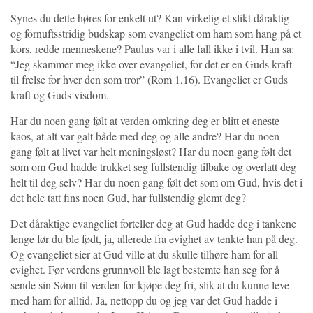
Synes du dette høres for enkelt ut? Kan virkelig et slikt dåraktig
og fornuftsstridig budskap som evangeliet om ham som hang på et
kors, redde menneskene? Paulus var i alle fall ikke i tvil. Han sa:
“Jeg skammer meg ikke over evangeliet, for det er en Guds kraft
til frelse for hver den som tror” (Rom 1,16). Evangeliet er Guds
kraft og Guds visdom.
Har du noen gang følt at verden omkring deg er blitt et eneste
kaos, at alt var galt både med deg og alle andre? Har du noen
gang følt at livet var helt meningsløst? Har du noen gang følt det
som om Gud hadde trukket seg fullstendig tilbake og overlatt deg
helt til deg selv? Har du noen gang følt det som om Gud, hvis det i
det hele tatt fins noen Gud, har fullstendig glemt deg?
Det dåraktige evangeliet forteller deg at Gud hadde deg i tankene
lenge før du ble født, ja, allerede fra evighet av tenkte han på deg.
Og evangeliet sier at Gud ville at du skulle tilhøre ham for all
evighet. Før verdens grunnvoll ble lagt bestemte han seg for å
sende sin Sønn til verden for kjøpe deg fri, slik at du kunne leve
med ham for alltid. Ja, nettopp du og jeg var det Gud hadde i