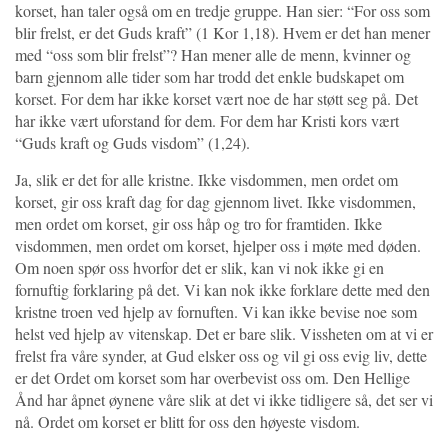
korset, han taler også om en tredje gruppe. Han sier: “For oss som
blir frelst, er det Guds kraft” (1 Kor 1,18). Hvem er det han mener
med “oss som blir frelst”? Han mener alle de menn, kvinner og
barn gjennom alle tider som har trodd det enkle budskapet om
korset. For dem har ikke korset vært noe de har støtt seg på. Det
har ikke vært uforstand for dem. For dem har Kristi kors vært
“Guds kraft og Guds visdom” (1,24).
Ja, slik er det for alle kristne. Ikke visdommen, men ordet om
korset, gir oss kraft dag for dag gjennom livet. Ikke visdommen,
men ordet om korset, gir oss håp og tro for framtiden. Ikke
visdommen, men ordet om korset, hjelper oss i møte med døden.
Om noen spør oss hvorfor det er slik, kan vi nok ikke gi en
fornuftig forklaring på det. Vi kan nok ikke forklare dette med den
kristne troen ved hjelp av fornuften. Vi kan ikke bevise noe som
helst ved hjelp av vitenskap. Det er bare slik. Vissheten om at vi er
frelst fra våre synder, at Gud elsker oss og vil gi oss evig liv, dette
er det Ordet om korset som har overbevist oss om. Den Hellige
Ånd har åpnet øynene våre slik at det vi ikke tidligere så, det ser vi
nå. Ordet om korset er blitt for oss den høyeste visdom.