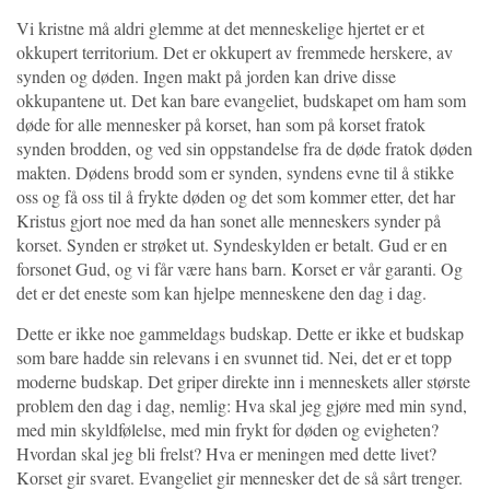
Vi kristne må aldri glemme at det menneskelige hjertet er et
okkupert territorium. Det er okkupert av fremmede herskere, av
synden og døden. Ingen makt på jorden kan drive disse
okkupantene ut. Det kan bare evangeliet, budskapet om ham som
døde for alle mennesker på korset, han som på korset fratok
synden brodden, og ved sin oppstandelse fra de døde fratok døden
makten. Dødens brodd som er synden, syndens evne til å stikke
oss og få oss til å frykte døden og det som kommer etter, det har
Kristus gjort noe med da han sonet alle menneskers synder på
korset. Synden er strøket ut. Syndeskylden er betalt. Gud er en
forsonet Gud, og vi får være hans barn. Korset er vår garanti. Og
det er det eneste som kan hjelpe menneskene den dag i dag.
Dette er ikke noe gammeldags budskap. Dette er ikke et budskap
som bare hadde sin relevans i en svunnet tid. Nei, det er et topp
moderne budskap. Det griper direkte inn i menneskets aller største
problem den dag i dag, nemlig: Hva skal jeg gjøre med min synd,
med min skyldfølelse, med min frykt for døden og evigheten?
Hvordan skal jeg bli frelst? Hva er meningen med dette livet?
Korset gir svaret. Evangeliet gir mennesker det de så sårt trenger.