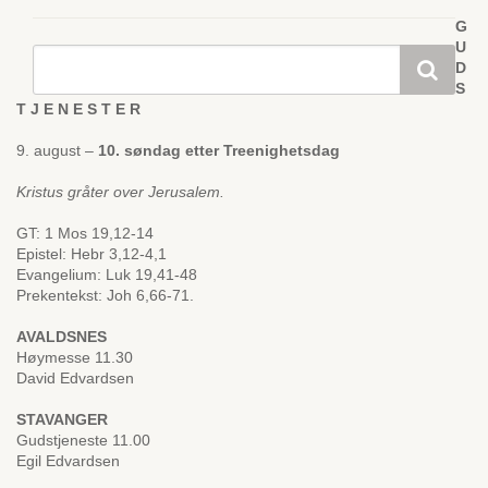
G
U
D
S
T J E N E S T E R
9. august –
10. søndag etter Treenighetsdag
Kristus gråter over Jerusalem.
GT: 1 Mos 19,12-14
Epistel: Hebr 3,12-4,1
Evangelium: Luk 19,41-48
Prekentekst: Joh 6,66-71.
AVALDSNES
Høymesse 11.30
David Edvardsen
STAVANGER
Gudstjeneste 11.00
Egil Edvardsen