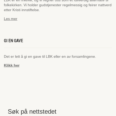
LBK er en frikirke, og vi regner oss som et fullverdig alternativ til
folkekirken. Vi holder gudstjenester regelmessig og feirer nattverd
etter Kristi innstiftelse.
Les mer
GI EN GAVE
Det er lett å gi en gave til LBK eller en av forsamlingene.
Klikk her
Søk på nettstedet