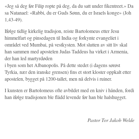
«Jeg så deg før Filip ropte på deg, da du satt under fikentreet.» Da
sa Natanael: «Rabbi, du er Guds Sønn, du er Israels konge» (Joh
1,43-49).
Ifølge tidlig kirkelig tradisjon, reiste Bartolomeus etter Jesu
himmelfart og pinsedagen til India og forkynte evangeliet i
området ved Mumbai, på vestkysten. Mot slutten av sitt liv skal
han sammen med apostelen Judas Taddeus ha virket i Armenia,
der han led martyrdøden
i byen som het Albanopolis. På dette stedet (i dagens sørøst
Tyrkia, nær den iranske grensen) fins et stort kloster oppkalt etter
apostelen, bygget på 1200-tallet, men nå delvis i ruiner.
I kunsten er Bartolomeus ofte avbildet med en kniv i hånden, fordi
han ifølge tradisjonen ble flådd levende før han ble halshugget.
Pastor Tor Jakob Welde