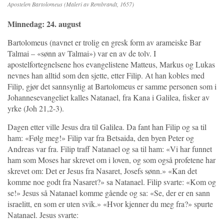
Apostelen Bartolomeus (Maleri av Rembrandt, 1657)
Minnedag: 24. august
Bartolomeus (navnet er trolig en gresk form av arameiske Bar
Talmai – «sønn av Talmai») var en av de tolv. I
apostelfortegnelsene hos evangelistene Matteus, Markus og Lukas
nevnes han alltid som den sjette, etter Filip. At han kobles med
Filip, gjør det sannsynlig at Bartolomeus er samme personen som i
Johannesevangeliet kalles Natanael, fra Kana i Galilea, fisker av
yrke (Joh 21,2-3).
Dagen etter ville Jesus dra til Galilea. Da fant han Filip og sa til
ham: «Følg meg!» Filip var fra Betsaida, den byen Peter og
Andreas var fra. Filip traff Natanael og sa til ham: «Vi har funnet
ham som Moses har skrevet om i loven, og som også profetene har
skrevet om: Det er Jesus fra Nasaret, Josefs sønn.» «Kan det
komme noe godt fra Nasaret?» sa Natanael. Filip svarte: «Kom og
se!» Jesus så Natanael komme gående og sa: «Se, der er en sann
israelitt, en som er uten svik.» «Hvor kjenner du meg fra?» spurte
Natanael. Jesus svarte: