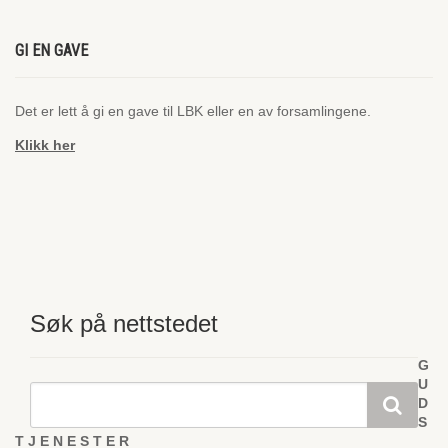
GI EN GAVE
Det er lett å gi en gave til LBK eller en av forsamlingene.
Klikk her
Søk på nettstedet
G
U
D
S
T J E N E S T E R