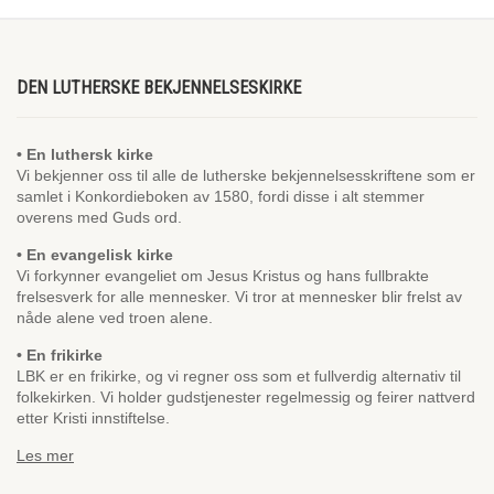
DEN LUTHERSKE BEKJENNELSESKIRKE
• En luthersk kirke
Vi bekjenner oss til alle de lutherske bekjennelsesskriftene som er
samlet i Konkordieboken av 1580, fordi disse i alt stemmer
overens med Guds ord.
• En evangelisk kirke
Vi forkynner evangeliet om Jesus Kristus og hans fullbrakte
frelsesverk for alle mennesker. Vi tror at mennesker blir frelst av
nåde alene ved troen alene.
• En frikirke
LBK er en frikirke, og vi regner oss som et fullverdig alternativ til
folkekirken. Vi holder gudstjenester regelmessig og feirer nattverd
etter Kristi innstiftelse.
Les mer