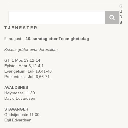
G
U
D
S
T J E N E S T E R
9. august –
10. søndag etter Treenighetsdag
Kristus gråter over Jerusalem.
GT: 1 Mos 19,12-14
Epistel: Hebr 3,12-4,1
Evangelium: Luk 19,41-48
Prekentekst: Joh 6,66-71.
AVALDSNES
Høymesse 11.30
David Edvardsen
STAVANGER
Gudstjeneste 11.00
Egil Edvardsen