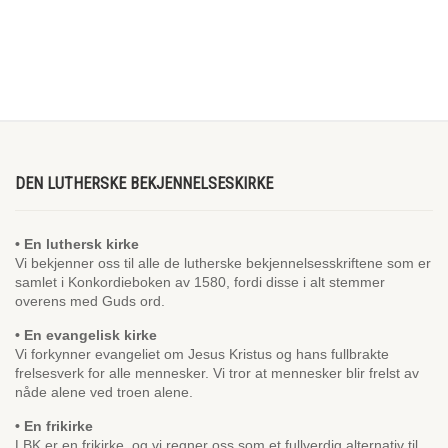
DEN LUTHERSKE BEKJENNELSESKIRKE
• En luthersk kirke
Vi bekjenner oss til alle de lutherske bekjennelsesskriftene som er
samlet i Konkordieboken av 1580, fordi disse i alt stemmer
overens med Guds ord.
• En evangelisk kirke
Vi forkynner evangeliet om Jesus Kristus og hans fullbrakte
frelsesverk for alle mennesker. Vi tror at mennesker blir frelst av
nåde alene ved troen alene.
• En frikirke
LBK er en frikirke, og vi regner oss som et fullverdig alternativ til