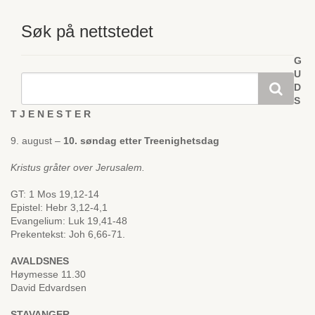
Søk på nettstedet
G
U
D
S
T J E N E S T E R
9. august –
10. søndag etter Treenighetsdag
Kristus gråter over Jerusalem.
GT: 1 Mos 19,12-14
Epistel: Hebr 3,12-4,1
Evangelium: Luk 19,41-48
Prekentekst: Joh 6,66-71.
AVALDSNES
Høymesse 11.30
David Edvardsen
STAVANGER