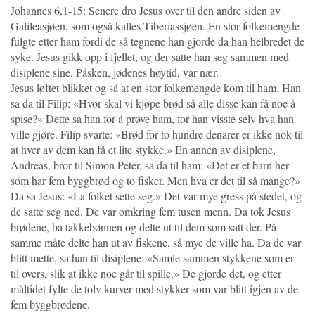
Johannes 6,1-15: Senere dro Jesus over til den andre siden av
Galileasjøen, som også kalles Tiberiassjøen. En stor folkemengde
fulgte etter ham fordi de så tegnene han gjorde da han helbredet de
syke. Jesus gikk opp i fjellet, og der satte han seg sammen med
disiplene sine. Påsken, jødenes høytid, var nær.
Jesus løftet blikket og så at en stor folkemengde kom til ham. Han
sa da til Filip: «Hvor skal vi kjøpe brød så alle disse kan få noe å
spise?» Dette sa han for å prøve ham, for han visste selv hva han
ville gjøre. Filip svarte: «Brød for to hundre denarer er ikke nok til
at hver av dem kan få et lite stykke.» En annen av disiplene,
Andreas, bror til Simon Peter, sa da til ham: «Det er et barn her
som har fem byggbrød og to fisker. Men hva er det til så mange?»
Da sa Jesus: «La folket sette seg.» Det var mye gress på stedet, og
de satte seg ned. De var omkring fem tusen menn. Da tok Jesus
brødene, ba takkebønnen og delte ut til dem som satt der. På
samme måte delte han ut av fiskene, så mye de ville ha. Da de var
blitt mette, sa han til disiplene: «Samle sammen stykkene som er
til overs, slik at ikke noe går til spille.» De gjorde det, og etter
måltidet fylte de tolv kurver med stykker som var blitt igjen av de
fem byggbrødene.