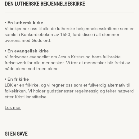
DEN LUTHERSKE BEKJENNELSESKIRKE
• En luthersk kirke
Vi bekjenner oss til alle de lutherske bekjennelsesskriftene som er
samlet i Konkordieboken av 1580, fordi disse i alt stemmer
overens med Guds ord.
• En evangelisk kirke
Vi forkynner evangeliet om Jesus Kristus og hans fullbrakte
frelsesverk for alle mennesker. Vi tror at mennesker blir frelst av
nåde alene ved troen alene.
• En frikirke
LBK er en frikirke, og vi regner oss som et fullverdig alternativ til
folkekirken. Vi holder gudstjenester regelmessig og feirer nattverd
etter Kristi innstiftelse.
Les mer
GI EN GAVE