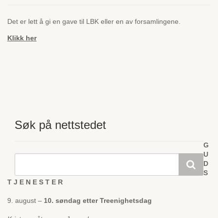
Det er lett å gi en gave til LBK eller en av forsamlingene.
Klikk her
Søk på nettstedet
G
U
D
S
T J E N E S T E R
9. august –
10. søndag etter Treenighetsdag