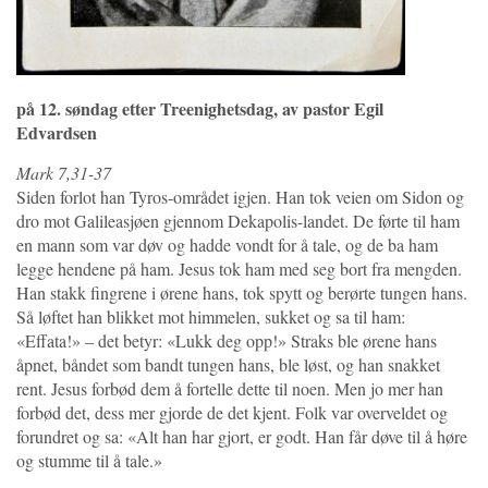
på 12. søndag etter Treenighetsdag, av pastor Egil
Edvardsen
Mark 7,31-37
Siden forlot han Tyros-området igjen. Han tok veien om Sidon og
dro mot Galileasjøen gjennom Dekapolis-landet. De førte til ham
en mann som var døv og hadde vondt for å tale, og de ba ham
legge hendene på ham. Jesus tok ham med seg bort fra mengden.
Han stakk fingrene i ørene hans, tok spytt og berørte tungen hans.
Så løftet han blikket mot himmelen, sukket og sa til ham:
«Effata!» – det betyr: «Lukk deg opp!» Straks ble ørene hans
åpnet, båndet som bandt tungen hans, ble løst, og han snakket
rent. Jesus forbød dem å fortelle dette til noen. Men jo mer han
forbød det, dess mer gjorde de det kjent. Folk var overveldet og
forundret og sa: «Alt han har gjort, er godt. Han får døve til å høre
og stumme til å tale.»