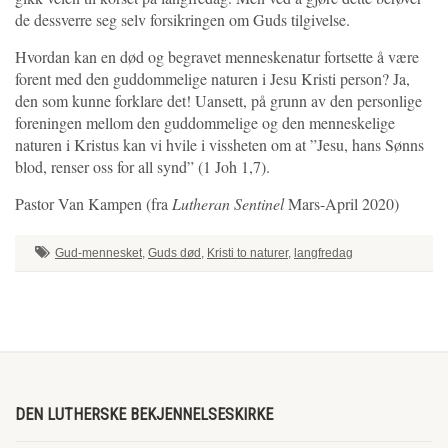
de dessverre seg selv forsikringen om Guds tilgivelse.
Hvordan kan en død og begravet menneskenatur fortsette å være
forent med den guddommelige naturen i Jesu Kristi person? Ja,
den som kunne forklare det! Uansett, på grunn av den personlige
foreningen mellom den guddommelige og den menneskelige
naturen i Kristus kan vi hvile i vissheten om at ”Jesu, hans Sønns
blod, renser oss for all synd” (1 Joh 1,7).
Pastor Van Kampen (fra
Lutheran Sentinel
Mars-April 2020)
Gud-mennesket
,
Guds død
,
Kristi to naturer
,
langfredag
DEN LUTHERSKE BEKJENNELSESKIRKE