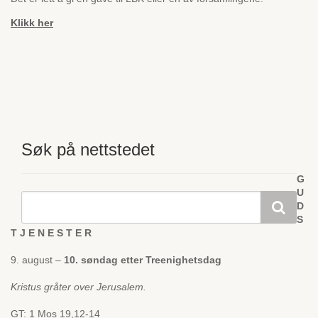
Klikk her
Søk på nettstedet
G
U
D
S
T J E N E S T E R
9. august –
10. søndag etter Treenighetsdag
Kristus gråter over Jerusalem.
GT: 1 Mos 19,12-14