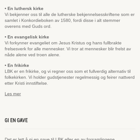
• En luthersk kirke
Vi bekjenner oss til alle de lutherske bekjennelsesskriftene som er
samlet i Konkordieboken av 1580, fordi disse i alt stemmer
overens med Guds ord.
• En evangelisk kirke
Vi forkynner evangeliet om Jesus Kristus og hans fullbrakte
frelsesverk for alle mennesker. Vi tror at mennesker blir frelst av
nåde alene ved troen alene.
• En frikirke
LBK er en frikirke, og vi regner oss som et fullverdig alternativ til
folkekirken. Vi holder gudstjenester regelmessig og feirer nattverd
etter Kristi innstiftelse.
Les mer
GI EN GAVE
Det er lett å gi en gave til LBK eller en av forsamlingene.