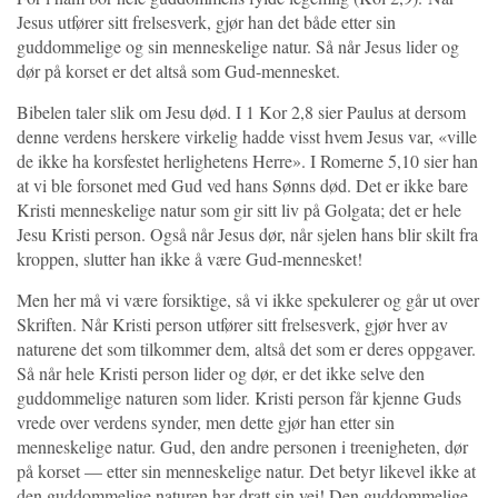
Jesus utfører sitt frelsesverk, gjør han det både etter sin
guddommelige og sin menneskelige natur. Så når Jesus lider og
dør på korset er det altså som Gud-mennesket.
Bibelen taler slik om Jesu død. I 1 Kor 2,8 sier Paulus at dersom
denne verdens herskere virkelig hadde visst hvem Jesus var, «ville
de ikke ha korsfestet herlighetens Herre». I Romerne 5,10 sier han
at vi ble forsonet med Gud ved hans Sønns død. Det er ikke bare
Kristi menneskelige natur som gir sitt liv på Golgata; det er hele
Jesu Kristi person. Også når Jesus dør, når sjelen hans blir skilt fra
kroppen, slutter han ikke å være Gud-mennesket!
Men her må vi være forsiktige, så vi ikke spekulerer og går ut over
Skriften. Når Kristi person utfører sitt frelsesverk, gjør hver av
naturene det som tilkommer dem, altså det som er deres oppgaver.
Så når hele Kristi person lider og dør, er det ikke selve den
guddommelige naturen som lider. Kristi person får kjenne Guds
vrede over verdens synder, men dette gjør han etter sin
menneskelige natur. Gud, den andre personen i treenigheten, dør
på korset — etter sin menneskelige natur. Det betyr likevel ikke at
den guddommelige naturen har dratt sin vei! Den guddommelige