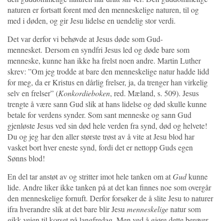
naturen er fortsatt forent med den menneskelige naturen, til og
med i døden, og gir Jesu lidelse en uendelig stor verdi.
Det var derfor vi behøvde at Jesus døde som Gud-
mennesket. Dersom en syndfri Jesus led og døde bare som
menneske, kunne han ikke ha frelst noen andre. Martin Luther
skrev: ”Om jeg trodde at bare den menneskelige natur hadde lidd
for meg, da er Kristus en dårlig frelser, ja, da trenger han virkelig
selv en frelser” (
Konkordieboken
, red. Mæland, s. 509). Jesus
trengte å være sann Gud slik at hans lidelse og død skulle kunne
betale for verdens synder. Som sant menneske og sann Gud
gjenløste Jesus ved sin død hele verden fra synd, død og helvete!
Du og jeg har den aller største trøst av å vite at Jesu blod har
vasket bort hver eneste synd, fordi det er nettopp Guds egen
Sønns blod!
En del tar anstøt av og stritter imot hele tanken om at
Gud
kunne
lide. Andre liker ikke tanken på at det kan finnes noe som overgår
den menneskelige fornuft. Derfor forsøker de å slite Jesu to naturer
ifra hverandre slik at det bare blir Jesu
menneskelige
natur som
gikk veien til korset på langfredag. Men ved å gjøre dette berøver