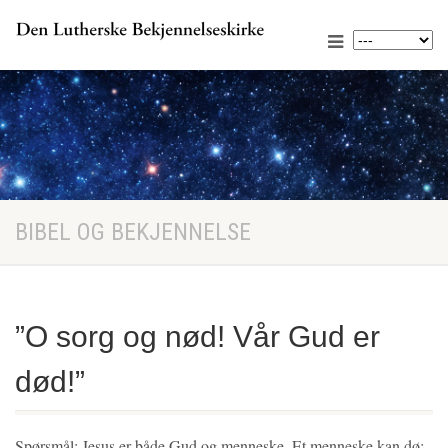
BIBEL OG BEKJENNELSE
”O sorg og nød! Vår Gud er
død!”
Spørsmål: Jesus er både Gud og menneske. Et menneske kan dø;