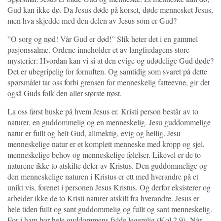
Gud kan ikke dø. Da Jesus døde på korset, døde mennesket Jesus,
men hva skjedde med den delen av Jesus som er Gud?
”O sorg og nød! Vår Gud er død!” Slik heter det i en gammel
pasjonssalme. Ordene inneholder et av langfredagens store
mysterier: Hvordan kan vi si at den evige og udødelige Gud døde?
Det er ubegripelig for fornuften. Og samtidig som svaret på dette
spørsmålet tar oss forbi grensen for menneskelig fatteevne, gir det
også Guds folk den aller største trøst.
La oss først huske på hvem Jesus er. Kristi person består av to
naturer, en guddommelig og en menneskelig. Jesu guddommelige
natur er fullt og helt Gud, allmektig, evig og hellig. Jesu
menneskelige natur er et komplett menneske med kropp og sjel,
menneskelige behov og menneskelige følelser. Likevel er de to
naturene ikke to atskilte deler av Kristus. Den guddommelige og
den menneskelige naturen i Kristus er ett med hverandre på et
unikt vis, forenet i personen Jesus Kristus. Og derfor eksisterer og
arbeider ikke de to Kristi naturer atskilt fra hverandre. Jesus er
hele tiden fullt og sant guddommelig og fullt og sant menneskelig.
For i ham bor hele guddommens fylde legemlig (Kol 2,9). Når