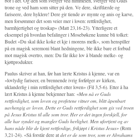
bor i det. Og den som sverger ved himmelen, sverger ved Guds
trone og ved ham som sitter på den. Ve dere, skriftlærde og
fariseere, dere hyklere! Dere gir tiende av mynte og anis og karve,
men forsømmer det som veier mer i loven: rettferdighet,
barmhjertighet og troskap» (Matt 23,16-23). Ytterligere et
eksempel på hvordan befalinger i Mosebøkene kunne bli tolket:
Budet «Du skal ikke koke et kje i morens melk», som henspiller
på en magisk seremoni blant hedningene, ble ikke bare et forbud
mot magisk overtro, men: Du får ikke lov å blande melke- og
kjøttprodukter.
Paulus skriver at han, før han lærte Kristus å kjenne, var en
«lovlydig fariseer, en brennende ivrig forfølger av kirken,
uklanderlig i min rettferdighet etter loven» (Fil 3,5-6). Etter å ha
lært Kristus å kjenne bekjenner han:
«Men nå er Guds
rettferdighet, som loven og profetene vitner om, blitt åpenbart
uavhengig av loven. Dette er Guds rettferdighet som gis ved troen
på Jesus Kristus til alle som tror. Her er det ingen forskjell, for
alle har syndet og mangler Guds herlighet. Men ufortjent og av
hans nåde blir de kjent rettferdige, frikjøpt i Kristus Jesus»
(Rom
3,21-24). «Så forstår dere at
det er de som tror, som er Abrahams