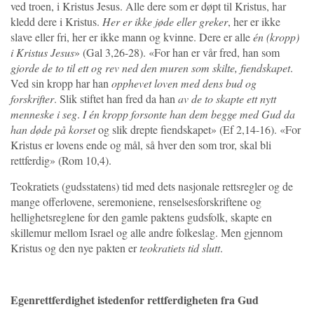
ved troen, i Kristus Jesus. Alle dere som er døpt til Kristus, har
kledd dere i Kristus.
Her er ikke jøde eller greker
, her er ikke
slave eller fri, her er ikke mann og kvinne. Dere er alle
én (kropp)
i Kristus Jesus
» (Gal 3,26-28). «For han er vår fred, han som
gjorde de to til ett og rev ned den muren som skilte, fiendskapet
.
Ved sin kropp har han
opphevet loven med dens bud og
forskrifter
. Slik stiftet han fred da han
av de to skapte ett nytt
menneske i seg
.
I én kropp forsonte han dem begge med Gud da
han døde på korset
og slik drepte fiendskapet» (Ef 2,14-16). «For
Kristus er lovens ende og mål, så hver den som tror, skal bli
rettferdig» (Rom 10,4).
Teokratiets (gudsstatens) tid med dets nasjonale rettsregler og de
mange offerlovene, seremoniene, renselsesforskriftene og
hellighetsreglene for den gamle paktens gudsfolk, skapte en
skillemur mellom Israel og alle andre folkeslag. Men gjennom
Kristus og den nye pakten er
teokratiets tid slutt
.
Egenrettferdighet istedenfor rettferdigheten fra Gud