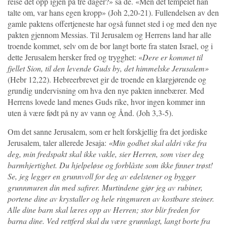
reise det opp igjen på tre dager?» sa de. «Men det tempelet han
talte om, var hans egen kropp» (Joh 2,20-21). Fullendelsen av den
gamle paktens offertjeneste har også funnet sted i og med den nye
pakten gjennom Messias. Til Jerusalem og Herrens land har alle
troende kommet, selv om de bor langt borte fra staten Israel, og i
dette Jerusalem hersker fred og trygghet: «
Dere er kommet til
fjellet Sion, til den levende Guds by, det himmelske Jerusalem»
(Hebr 12,22). Hebreerbrevet gir de troende en klargjørende og
grundig undervisning om hva den nye pakten innebærer. Med
Herrens lovede land menes Guds rike, hvor ingen kommer inn
uten å være født på ny av vann og Ånd. (Joh 3,3-5).
Om det sanne Jerusalem, som er helt forskjellig fra det jordiske
Jerusalem, taler allerede Jesaja:
«Min godhet skal aldri vike fra
deg, min fredspakt skal ikke vakle, sier Herren, som viser deg
barmhjertighet. Du hjelpeløse og forblåste som ikke finner trøst!
Se, jeg legger en grunnvoll for deg av edelstener og bygger
grunnmuren din med safirer. Murtindene gjør jeg av rubiner,
portene dine av krystaller og hele ringmuren av kostbare steiner.
Alle dine barn skal læres opp av Herren; stor blir freden for
barna dine. Ved rettferd skal du være grunnlagt, langt borte fra