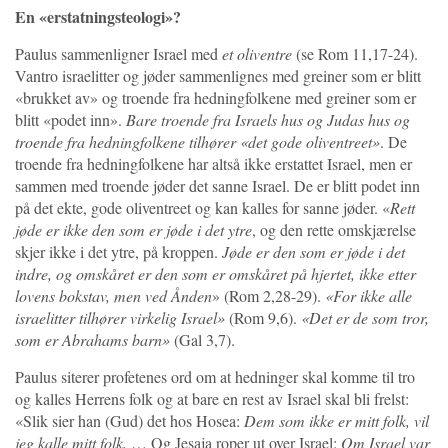
En «erstatningsteologi»?
Paulus sammenligner Israel med
et oliventre
(se Rom 11,17-24).
Vantro israelitter og jøder sammenlignes med greiner som er blitt
«brukket av» og troende fra hedningfolkene med greiner som er
blitt «podet inn».
Bare troende fra Israels hus og Judas hus og
troende fra hedningfolkene tilhører «det gode oliventreet»
. De
troende fra hedningfolkene har altså ikke erstattet Israel, men er
sammen med troende jøder det sanne Israel. De er blitt podet inn
på det ekte, gode oliventreet og kan kalles for sanne jøder. «
Rett
jøde er ikke den som er jøde i det ytre
, og den rette omskjærelse
skjer ikke i det ytre, på kroppen.
Jøde er den som er jøde i det
indre, og omskåret er den som er omskåret på hjertet, ikke etter
lovens bokstav, men ved Ånden
» (Rom 2,28-29).
«For ikke alle
israelitter tilhører virkelig Israel»
(Rom 9,6).
«Det er de som tror,
som er Abrahams barn»
(Gal 3,7).
Paulus siterer profetenes ord om at hedninger skal komme til tro
og kalles Herrens folk og at bare en rest av Israel skal bli frelst:
«Slik sier han (Gud) det hos Hosea:
Dem som ikke er mitt folk, vil
jeg kalle mitt folk,
… Og Jesaja roper ut over Israel:
Om Israel var