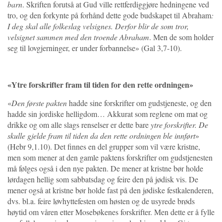
barn
. Skriften forutså at Gud ville rettferdiggjøre hedningene ved
tro, og den forkynte på forhånd dette gode budskapet til Abraham
:
I deg skal alle folkeslag velsignes. Derfor blir de som tror,
velsignet sammen med den troende Abraham
. Men de som holder
seg til lovgjerninger, er under forbannelse» (Gal 3,7-10).
«Ytre forskrifter fram til tiden for den rette ordningen»
«
Den første pakten
hadde sine forskrifter om gudstjeneste, og den
hadde sin jordiske helligdom… Akkurat som reglene om mat og
drikke og om alle slags renselser er dette bare
ytre forskrifter. De
skulle gjelde fram til tiden da den rette ordningen ble innført
»
(Hebr 9,1.10). Det finnes en del grupper som vil være kristne,
men som mener at den gamle paktens forskrifter om gudstjenesten
må følges også i den nye pakten. De mener at kristne bør holde
lørdagen hellig som sabbatsdag og feire den på jødisk vis. De
mener også at kristne bør holde fast på den jødiske festkalenderen,
dvs. bl.a. feire løvhyttefesten om høsten og de usyrede brøds
høytid om våren etter Mosebøkenes forskrifter. Men dette er å fylle