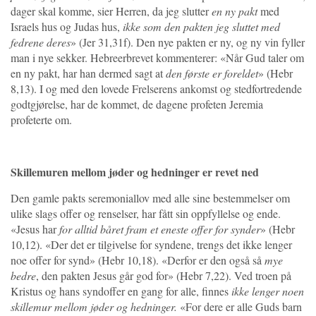
dager skal komme, sier Herren, da jeg slutter
en ny pakt
med
Israels hus og Judas hus,
ikke som den pakten jeg sluttet med
fedrene deres
» (Jer 31,31f). Den nye pakten er ny, og ny vin fyller
man i nye sekker. Hebreerbrevet kommenterer: «Når Gud taler om
en ny pakt, har han dermed sagt at
den første er foreldet
» (Hebr
8,13). I og med den lovede Frelserens ankomst og stedfortredende
godtgjørelse, har de kommet, de dagene profeten Jeremia
profeterte om.
Skillemuren mellom jøder og hedninger er revet ned
Den gamle pakts seremoniallov med alle sine bestemmelser om
ulike slags offer og renselser, har fått sin oppfyllelse og ende.
«Jesus har
for alltid båret fram
et eneste offer for synder
» (Hebr
10,12). «Der det er tilgivelse for syndene, trengs det ikke lenger
noe offer for synd» (Hebr 10,18). «Derfor er den også så
mye
bedre
, den pakten Jesus går god for» (Hebr 7,22). Ved troen på
Kristus og hans syndoffer en gang for alle, finnes
ikke lenger noen
skillemur mellom jøder og hedninger.
«For dere er alle Guds barn