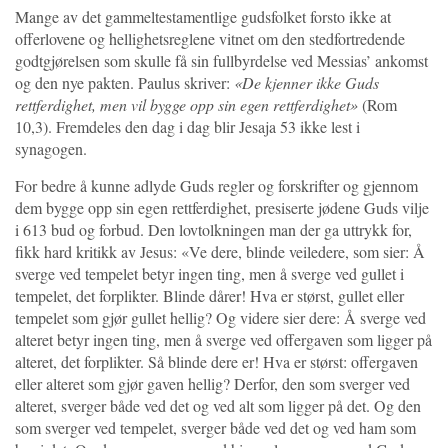
Mange av det gammeltestamentlige gudsfolket forsto ikke at
offerlovene og hellighetsreglene vitnet om den stedfortredende
godtgjørelsen som skulle få sin fullbyrdelse ved Messias’ ankomst
og den nye pakten. Paulus skriver:
«De kjenner ikke Guds
rettferdighet, men vil bygge opp sin egen rettferdighet»
(Rom
10,3). Fremdeles den dag i dag blir Jesaja 53 ikke lest i
synagogen.
For bedre å kunne adlyde Guds regler og forskrifter og gjennom
dem bygge opp sin egen rettferdighet, presiserte jødene Guds vilje
i 613 bud og forbud. Den lovtolkningen man der ga uttrykk for,
fikk hard kritikk av Jesus: «Ve dere, blinde veiledere, som sier: Å
sverge ved tempelet betyr ingen ting, men å sverge ved gullet i
tempelet, det forplikter. Blinde dårer! Hva er størst, gullet eller
tempelet som gjør gullet hellig? Og videre sier dere: Å sverge ved
alteret betyr ingen ting, men å sverge ved offergaven som ligger på
alteret, det forplikter. Så blinde dere er! Hva er størst: offergaven
eller alteret som gjør gaven hellig? Derfor, den som sverger ved
alteret, sverger både ved det og ved alt som ligger på det. Og den
som sverger ved tempelet, sverger både ved det og ved ham som