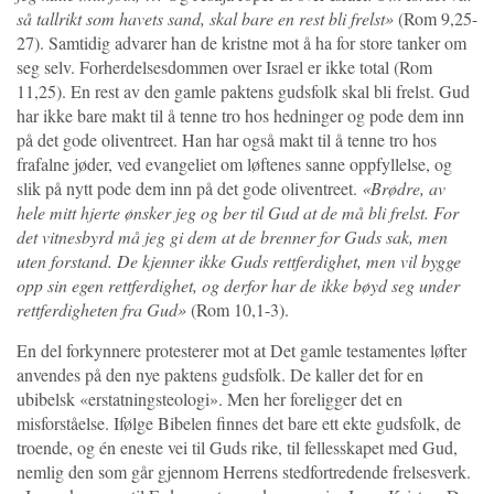
så tallrikt som havets sand, skal bare en rest bli frelst»
(Rom 9,25-
27). Samtidig advarer han de kristne mot å ha for store tanker om
seg selv. Forherdelsesdommen over Israel er ikke total (Rom
11,25). En rest av den gamle paktens gudsfolk skal bli frelst. Gud
har ikke bare makt til å tenne tro hos hedninger og pode dem inn
på det gode oliventreet. Han har også makt til å tenne tro hos
frafalne jøder, ved evangeliet om løftenes sanne oppfyllelse, og
slik på nytt pode dem inn på det gode oliventreet.
«Brødre, av
hele mitt hjerte ønsker jeg og ber til Gud at de må bli frelst. For
det vitnesbyrd må jeg gi dem at de brenner for Guds sak, men
uten forstand. De kjenner ikke Guds rettferdighet, men vil bygge
opp sin egen rettferdighet, og derfor har de ikke bøyd seg under
rettferdigheten fra Gud»
(Rom 10,1-3).
En del forkynnere protesterer mot at Det gamle testamentes løfter
anvendes på den nye paktens gudsfolk. De kaller det for en
ubibelsk «erstatningsteologi». Men her foreligger det en
misforståelse. Ifølge Bibelen finnes det bare ett ekte gudsfolk, de
troende, og én eneste vei til Guds rike, til fellesskapet med Gud,
nemlig den som går gjennom Herrens stedfortredende frelsesverk.