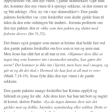
oppfyllelsens vin, den nye vinen, i gamle skinnsekker. Gjør man
det, kommer den nye vinen til å sprenge sekkene, så den renner ut
og blir ødelagt. «Nei, ny vin i nye skinnsekker!» Den gamle
paktens forskrifter var «ytre forskrifter som skulle gjelde fram til
tiden da den rette ordningen ble innført». Jeremia profeterte om
den nye pakten: den er
«ikke som den pakten jeg sluttet med
fedrene deres»
(Jer 31,32).
Det finnes også grupper som mener at kristne skal holde fast ved
den gamle paktens forskrifter om hva som er ren og uren mat.
Men Jesus har slått fast at all mat er ren.
«Skjønner dere ikke at
ingen ting som kommer inn i mennesket utenfra, kan gjøre det
urent? Det kommer jo ikke inn i hjertet, men bare ned i magen, og
går ut og dit det skal.» Dermed slo han fast at all mat er ren»
(Mark 7,18-19). Jesus fylte ikke den nye vinen i de gamle
sekkene.
Den gamle paktens mange forskrifter har Kristus oppfylt og
fullendt en gang for alle. Alle dens krav har han tatt bort og naglet
til korset, skriver Paulus.
«La da ingen dømme dere når det
gjelder mat og drikke, høytider, nymånedag eller sabbat. Dette er