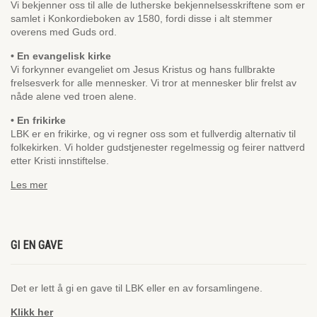
Vi bekjenner oss til alle de lutherske bekjennelsesskriftene som er
samlet i Konkordieboken av 1580, fordi disse i alt stemmer
overens med Guds ord.
• En evangelisk kirke
Vi forkynner evangeliet om Jesus Kristus og hans fullbrakte
frelsesverk for alle mennesker. Vi tror at mennesker blir frelst av
nåde alene ved troen alene.
• En frikirke
LBK er en frikirke, og vi regner oss som et fullverdig alternativ til
folkekirken. Vi holder gudstjenester regelmessig og feirer nattverd
etter Kristi innstiftelse.
Les mer
GI EN GAVE
Det er lett å gi en gave til LBK eller en av forsamlingene.
Klikk her