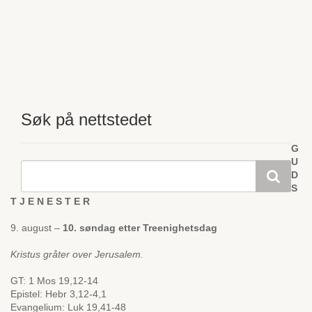
Søk på nettstedet
G
U
D
S
T J E N E S T E R
9. august –
10. søndag etter Treenighetsdag
Kristus gråter over Jerusalem.
GT: 1 Mos 19,12-14
Epistel: Hebr 3,12-4,1
Evangelium: Luk 19,41-48