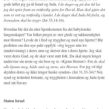
gode løftet jeg ga til Israel og Juda.
I de dager og på den tid lar
jeg det spire fram en rettferdig spire for David. Han skal gjøre det
som er rett og rettferdig i landet. I de dager skal Juda bli frelst, og
Jerusalem skal bo trygt»
(Jer 33,14-16).
Hvordan ble det da etter hjemkomsten fra det babylonske
fangenskapet? Var folket preget av stor glede og takknemlighet
mot Herren? Levde de i fred og trygghet og med nye hjerter? Ble
profetien om den nye pakt oppfylt: «Jeg legger min lov
(undervisning) i deres sinn og skriver den i deres hjerte. Jeg skal
være deres Gud, og de skal være mitt folk. Da skal ingen lenger
undervise sin neste og sin bror og si: «Kjenn Herren!» For
de skal
alle kjenne meg, både små og store, sier Herren.
For jeg vil tilgi
skylden deres og ikke lenger huske synden» (Jer 31,33-34)? Nei,
synd og troløshet fortsatte, og tryggheten i Jerusalem og Juda lyste
med sitt fravær.
Staten Israel