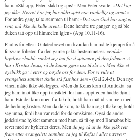
ham: «Stå opp, Peter, slakt og spis!» Men Peter svarte:
«Det kan
jeg ikke, Herre! For jeg har aldri spist noe vanhellig og urent.»
For andre gang talte stemmen til ham:
«Det som Gud har sagt er
rent, må ikke du kalle urent.»
Dette hendte tre ganger, og så ble
duken tatt opp til himmelen igjen» (Apg 10,11-16).
Paulus forteller i Galaterbrevet om hvordan han måtte kjempe for å
forsvare friheten fra den gamle pakts bestemmelser.
«Falske
brødre» «hadde sneket seg inn for å spionere på den friheten vi
har i Kristus Jesus, så de kunne gjøre oss til slaver. Men ikke et
øyeblikk ga vi etter og bøyde oss for dem. For vi ville at
evangeliets sannhet skulle stå fast hos dere»
(Gal 2,4-5). Den nye
vinen måtte ikke ødelegges. «Men da Kefas kom til Antiokia, sa
jeg ham imot like opp i ansiktet, for hans opptreden hadde dømt
ham. Før det kom noen fra Jakob, holdt han måltid sammen med
de hedningkristne. Men da de kom, trakk han seg tilbake og holdt
seg unna, fordi han var redd for de omskårne. Også de andre
jødekristne hyklet sammen med ham, så til og med Barnabas ble
revet med av hykleriet deres. Men
da jeg så at de ikke gikk rett
fram etter evangeliets sannhet, sa jeg til Kefas i alles nærvær: