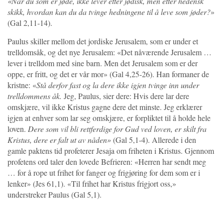
«Når du som er jøde, ikke lever etter jødisk, men etter hedensk
skikk, hvordan kan du da tvinge hedningene til å leve som jøder?
»
(Gal 2,11-14).
Paulus skiller mellom det jordiske Jerusalem, som er under et
trelldomsåk, og det nye Jerusalem: «Det nåværende Jerusalem …
lever i trelldom med sine barn. Men det Jerusalem som er der
oppe, er fritt, og det er vår mor» (Gal 4,25-26). Han formaner de
kristne: «
Stå derfor fast og la dere ikke igjen tvinge inn under
trelldommens åk.
Jeg, Paulus, sier dere: Hvis dere lar dere
omskjære, vil ikke Kristus gagne dere det minste. Jeg erklærer
igjen at enhver som lar seg omskjære, er forpliktet til å holde hele
loven.
Dere som vil bli rettferdige for Gud ved loven, er skilt fra
Kristus, dere er falt ut av nåden»
(Gal 5,1-4). Allerede i den
gamle paktens tid profeterer Jesaja om friheten i Kristus. Gjennom
profetens ord taler den lovede Befrieren: «Herren har sendt meg
… for å rope ut frihet for fanger og frigjøring for dem som er i
lenker» (Jes 61,1). «Til frihet har Kristus frigjort oss,»
understreker Paulus (Gal 5,1).