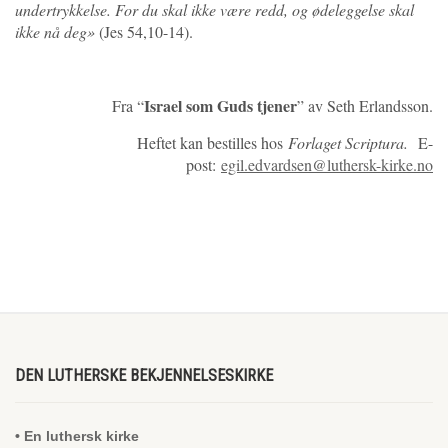
undertrykkelse. For du skal ikke være redd, og ødeleggelse skal
ikke nå deg»
(Jes 54,10-14).
Israel som Guds tjener
Fra “
” av Seth Erlandsson.
Heftet kan bestilles hos
Forlaget Scriptura.
E-
post:
egil.edvardsen@luthersk-kirke.no
DEN LUTHERSKE BEKJENNELSESKIRKE
• En luthersk kirke