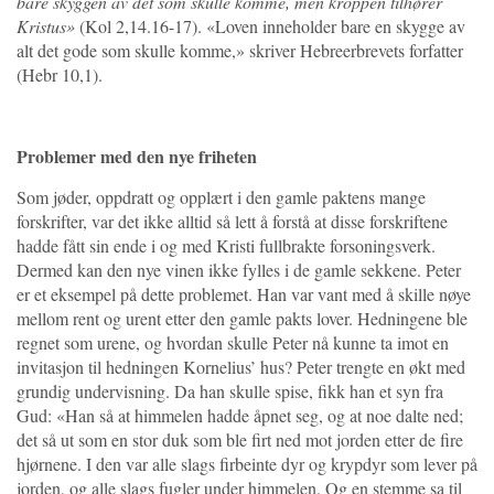
bare skyggen av det som skulle komme, men kroppen tilhører
Kristus»
(Kol 2,14.16-17). «Loven inneholder bare en skygge av
alt det gode som skulle komme,» skriver Hebreerbrevets forfatter
(Hebr 10,1).
Problemer med den nye friheten
Som jøder, oppdratt og opplært i den gamle paktens mange
forskrifter, var det ikke alltid så lett å forstå at disse forskriftene
hadde fått sin ende i og med Kristi fullbrakte forsoningsverk.
Dermed kan den nye vinen ikke fylles i de gamle sekkene. Peter
er et eksempel på dette problemet. Han var vant med å skille nøye
mellom rent og urent etter den gamle pakts lover. Hedningene ble
regnet som urene, og hvordan skulle Peter nå kunne ta imot en
invitasjon til hedningen Kornelius’ hus? Peter trengte en økt med
grundig undervisning. Da han skulle spise, fikk han et syn fra
Gud: «Han så at himmelen hadde åpnet seg, og at noe dalte ned;
det så ut som en stor duk som ble firt ned mot jorden etter de fire
hjørnene. I den var alle slags firbeinte dyr og krypdyr som lever på
jorden, og alle slags fugler under himmelen. Og en stemme sa til