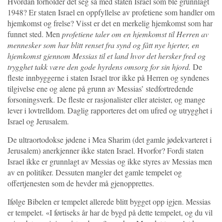
Hvordan forholder det seg så med staten Israel som ble grunnlagt
1948? Er staten Israel en oppfyllelse av profetiene som handler om
hjemkomst og frelse? Visst er det en merkelig hjemkomst som har
funnet sted. Men
profetiene taler om en hjemkomst til Herren av
mennesker som har blitt renset fra synd og fått nye hjerter, en
hjemkomst gjennom Messias til et land hvor det hersker fred og
trygghet takk være den gode hyrdens omsorg for sin hjord.
De
fleste innbyggerne i staten Israel tror ikke på Herren og syndenes
tilgivelse ene og alene på grunn av Messias’ stedfortredende
forsoningsverk. De fleste er rasjonalister eller ateister, og mange
lever i lovtrelldom. Daglig rapporteres det om ufred og utrygghet i
Israel og Jerusalem.
De ultraortodokse jødene i Mea Sharim (det gamle jødekvarteret i
Jerusalem) anerkjenner ikke staten Israel. Hvorfor? Fordi staten
Israel ikke er grunnlagt av Messias og ikke styres av Messias men
av en politiker. Dessuten mangler det gamle tempelet og
offertjenesten som de hevder må gjenopprettes.
Ifølge Bibelen er tempelet allerede blitt bygget opp igjen. Messias
er tempelet. «I førtiseks år har de bygd på dette tempelet, og du vil