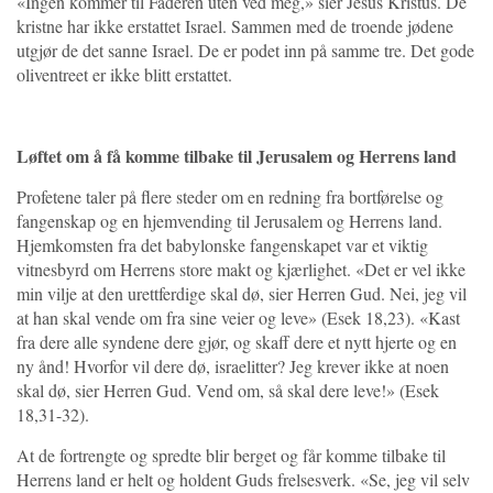
«Ingen kommer til Faderen uten ved meg,» sier Jesus Kristus. De
kristne har ikke erstattet Israel. Sammen med de troende jødene
utgjør de det sanne Israel. De er podet inn på samme tre. Det gode
oliventreet er ikke blitt erstattet.
Løftet om å få komme tilbake til Jerusalem og Herrens land
Profetene taler på flere steder om en redning fra bortførelse og
fangenskap og en hjemvending til Jerusalem og Herrens land.
Hjemkomsten fra det babylonske fangenskapet var et viktig
vitnesbyrd om Herrens store makt og kjærlighet. «Det er vel ikke
min vilje at den urettferdige skal dø, sier Herren Gud. Nei, jeg vil
at han skal vende om fra sine veier og leve» (Esek 18,23). «Kast
fra dere alle syndene dere gjør, og skaff dere et nytt hjerte og en
ny ånd! Hvorfor vil dere dø, israelitter? Jeg krever ikke at noen
skal dø, sier Herren Gud. Vend om, så skal dere leve!» (Esek
18,31-32).
At de fortrengte og spredte blir berget og får komme tilbake til
Herrens land er helt og holdent Guds frelsesverk. «Se, jeg vil selv