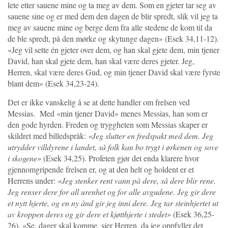
lete etter sauene mine og ta meg av dem. Som en gjeter tar seg av
sauene sine og er med dem den dagen de blir spredt, slik vil jeg ta
meg av sauene mine og berge dem fra alle stedene de kom til da
de ble spredt, på den mørke og skytunge dagen» (Esek 34,11-12).
«Jeg vil sette én gjeter over dem, og han skal gjete dem, min tjener
David, han skal gjete dem, han skal være deres gjeter. Jeg,
Herren, skal være deres Gud, og min tjener David skal være fyrste
blant dem» (Esek 34,23-24).
Det er ikke vanskelig å se at dette handler om frelsen ved
Messias.
Med «min tjener David» menes Messias, han som er
den gode hyrden. Freden og tryggheten som Messias skaper er
skildret med billedspråk:
«Jeg slutter en fredspakt med dem. Jeg
utrydder villdyrene i landet, så folk kan bo trygt i ørkenen og sove
i skogene»
(Esek 34,25). Profeten gjør det enda klarere hvor
gjennomgripende frelsen er, og at den helt og holdent er et
Herrens under:
«Jeg stenker rent vann på dere, så dere blir rene.
Jeg renser dere for all urenhet og for alle avgudene. Jeg gir dere
et nytt hjerte, og en ny ånd gir jeg inni dere. Jeg tar steinhjertet ut
av kroppen deres og gir dere et kjøtthjerte i stedet»
(Esek 36,25-
26). «Se, dager skal komme, sier Herren, da jeg oppfyller det