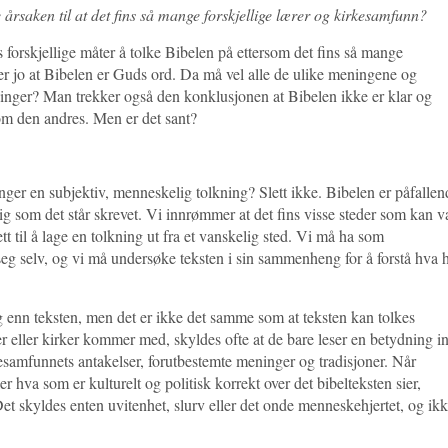
 årsaken til at det fins så mange forskjellige lærer og kirkesamfunn?
forskjellige måter å tolke Bibelen på ettersom det fins så mange
ier jo at Bibelen er Guds ord. Da må vel alle de ulike meningene og
ninger? Man trekker også den konklusjonen at Bibelen ikke er klar og
som den andres. Men er det sant?
renger en subjektiv, menneskelig tolkning? Slett ikke. Bibelen er påfallen
ktig som det står skrevet. Vi innrømmer at det fins visse steder som kan 
tt til å lage en tolkning ut fra et vanskelig sted. Vi må ha som
 seg selv, og vi må undersøke teksten i sin sammenheng for å forstå hva 
enn teksten, men det er ikke det samme som at teksten kan tolkes
er eller kirker kommer med, skyldes ofte at de bare leser en betydning in
kesamfunnets antakelser, forutbestemte meninger og tradisjoner. Når
 hva som er kulturelt og politisk korrekt over det bibelteksten sier,
et skyldes enten uvitenhet, slurv eller det onde menneskehjertet, og ik