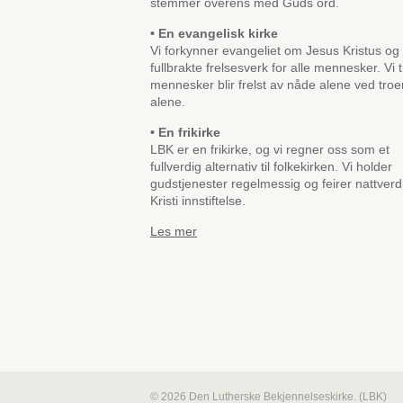
stemmer overens med Guds ord.
• En evangelisk kirke
Vi forkynner evangeliet om Jesus Kristus og
fullbrakte frelsesverk for alle mennesker. Vi t
mennesker blir frelst av nåde alene ved troe
alene.
• En frikirke
LBK er en frikirke, og vi regner oss som et
fullverdig alternativ til folkekirken. Vi holder
gudstjenester regelmessig og feirer nattverd
Kristi innstiftelse.
Les mer
© 2026 Den Lutherske Bekjennelseskirke. (LBK)