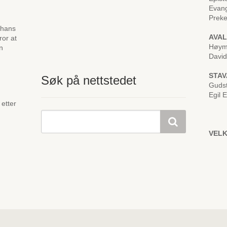
Evang
Preke
 hans
AVA
ror at
Høym
n
Davi
STA
Søk på nettstedet
Gudst
Egil 
 etter
VEL