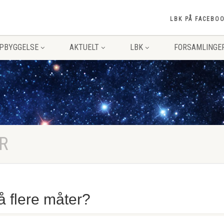
LBK PÅ FACEBO
PPBYGGELSE
AKTUELT
LBK
FORSAMLINGE
R
å flere måter?