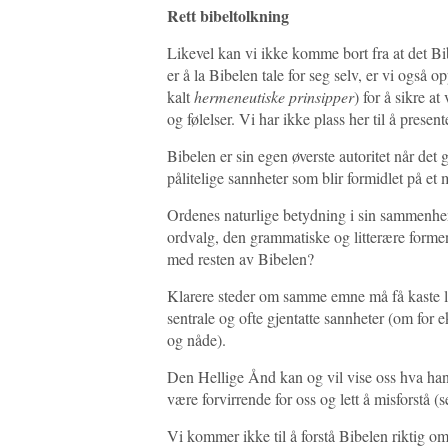
Rett bibeltolkning
Likevel kan vi ikke komme bort fra at det Bibe
er å la Bibelen tale for seg selv, er vi også o
kalt
hermeneutiske prinsipper
) for å sikre a
og følelser. Vi har ikke plass her til å presen
Bibelen er sin egen øverste autoritet når det
pålitelige sannheter som blir formidlet på et
Ordenes naturlige betydning i sin sammenhen
ordvalg, den grammatiske og litterære formen 
med resten av Bibelen?
Klarere steder om samme emne må få kaste ly
sentrale og ofte gjentatte sannheter (om for 
og nåde).
Den Hellige Ånd kan og vil vise oss hva hans
være forvirrende for oss og lett å misforstå (
Vi kommer ikke til å forstå Bibelen riktig 