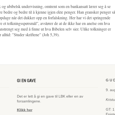
lsk og ubibelsk undervisning, omtrent som en bankansatt lærer seg å se
bare bedre og bedre til å kjenne igjen ekte penger. Han gransker penger s
oppdage når det dukker opp en forfalskning. Her har vi det springende
re et tolkningsspørsmål”, avslører de at de ikke har en anelse om hva
er anstrengt seg med å finne ut hva Bibelen selv sier. Ulike tolkninger er
 alltid: ”Studer skriftene” (Joh 5,39).
G U D
GI EN GAVE
9. au
Det er lett å gi en gave til LBK eller en av
Krist
forsamlingene.
GT: 1
Klikk her
Epist