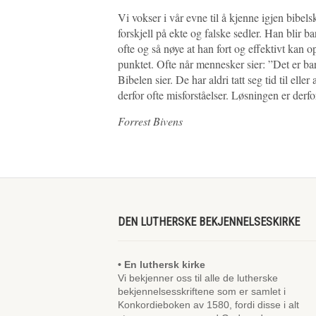
Vi vokser i vår evne til å kjenne igjen bibe
forskjell på ekte og falske sedler. Han blir 
ofte og så nøye at han fort og effektivt kan 
punktet. Ofte når mennesker sier: ”Det er ba
Bibelen sier. De har aldri tatt seg tid til ell
derfor ofte misforståelser. Løsningen er derfor
Forrest Bivens
DEN LUTHERSKE BEKJENNELSESKIRKE
• En luthersk kirke
Vi bekjenner oss til alle de lutherske
bekjennelsesskriftene som er samlet i
Konkordieboken av 1580, fordi disse i alt