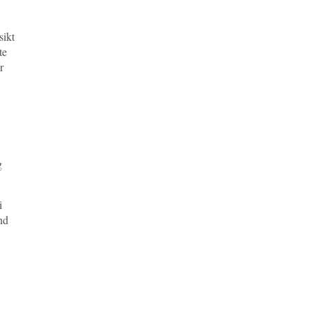
sikt
te
r
g
i
nd