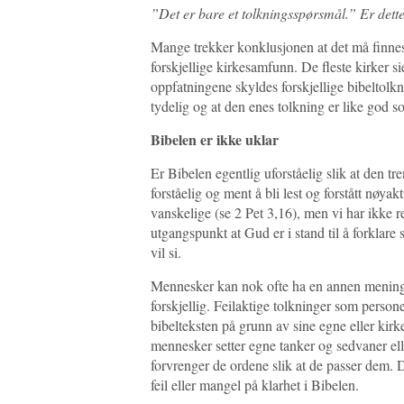
”Det er bare et tolkningsspørsmål.” Er dette
Mange trekker konklusjonen at det må finnes 
forskjellige kirkesamfunn. De fleste kirker s
oppfatningene skyldes forskjellige bibeltolk
tydelig og at den enes tolkning er like god 
Bibelen er ikke uklar
Er Bibelen egentlig uforståelig slik at den t
forståelig og ment å bli lest og forstått nøya
vanskelige (se 2 Pet 3,16), men vi har ikke re
utgangspunkt at Gud er i stand til å forklare
vil si.
Mennesker kan nok ofte ha en annen mening 
forskjellig. Feilaktige tolkninger som person
bibelteksten på grunn av sine egne eller kir
mennesker setter egne tanker og sedvaner eller
forvrenger de ordene slik at de passer dem. D
feil eller mangel på klarhet i Bibelen.