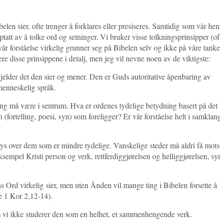
len sier, ofte trenger å forklares eller presiseres. Samtidig som vår hen
pptatt av å tolke ord og setninger. Vi bruker visse tolkningsprinsipper (of
t vår forståelse virkelig grunner seg på Bibelen selv og ikke på våre tanke
tere disse prinsippene i detalj, men jeg vil nevne noen av de viktigste:
 gjelder det den sier og mener. Den er Guds autoritative åpenbaring av
 menneskelig språk.
g må være i sentrum. Hva er ordenes tydelige betydning basert på det
(fortelling, poesi, syn) som foreligger? Er vår forståelse helt i samklan
s over dem som er mindre tydelige. Vanskelige steder må aldri få mots
eksempel Kristi person og verk, rettferdiggjørelsen og helliggjørelsen, sy
 Ord virkelig sier, men uten Ånden vil mange ting i Bibelen forsette å
se 1 Kor 2,12-14).
om vi ikke studerer den som en helhet, et sammenhengende verk.