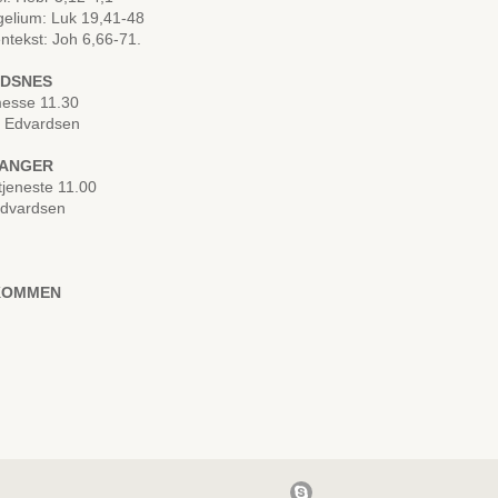
elium: Luk 19,41-48
ntekst: Joh 6,66-71.
LDSNES
esse 11.30
d Edvardsen
VANGER
jeneste 11.00
Edvardsen
KOMMEN