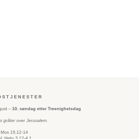
å
 S T J E N E S T E R
gust –
10. søndag etter Treenighetsdag
us gråter over Jerusalem.
 Mos 19,12-14
el: Hebr 3,12-4,1