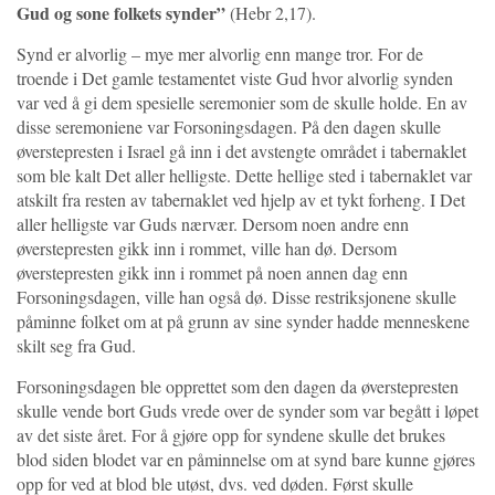
Gud og sone folkets synder”
(Hebr 2,17).
Synd er alvorlig – mye mer alvorlig enn mange tror. For de
troende i Det gamle testamentet viste Gud hvor alvorlig synden
var ved å gi dem spesielle seremonier som de skulle holde. En av
disse seremoniene var Forsoningsdagen. På den dagen skulle
øverstepresten i Israel gå inn i det avstengte området i tabernaklet
som ble kalt Det aller helligste. Dette hellige sted i tabernaklet var
atskilt fra resten av tabernaklet ved hjelp av et tykt forheng. I Det
aller helligste var Guds nærvær. Dersom noen andre enn
øverstepresten gikk inn i rommet, ville han dø. Dersom
øverstepresten gikk inn i rommet på noen annen dag enn
Forsoningsdagen, ville han også dø. Disse restriksjonene skulle
påminne folket om at på grunn av sine synder hadde menneskene
skilt seg fra Gud.
Forsoningsdagen ble opprettet som den dagen da øverstepresten
skulle vende bort Guds vrede over de synder som var begått i løpet
av det siste året. For å gjøre opp for syndene skulle det brukes
blod siden blodet var en påminnelse om at synd bare kunne gjøres
opp for ved at blod ble utøst, dvs. ved døden. Først skulle