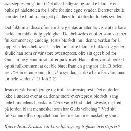
øverstepresten gå inn i Det aller helligste og stenke blod av en
bukk på nådestolen for å ofre for sine egne synder. Deretter skulle
han stenke blod fra en geit på alteret for å ofre for folkets synder.
Det faktum at disse ofrene måtte gjentas år etter år, viste at de bare
hadde en midlertidig gyldighet. Det behøvdes et offer som var mer
fullkomment og endelig. Jesus ble født inn i denne verden for å
oppfylle dette behovet. I stedet for å ofre blod av bukker og geiter,
skulle han som er vår store øversteprest, ofre sitt eget blod for
Guds trone gjennom sitt offer på korset. Hans offer var så perfekt
og så fullkomment at det ble båret fram en gang for alle. Bibelen
sier: “Han er en soning for våre synder, ja, ikke bare for våre, men
for hele verdens” (1 Joh 2,2).
Jesus er vår barmhjertige og trofaste øversteprest. Det er derfor
ikke å undres over at da denne store øversteprest ble født, sang
hele himmelens hærskare: “Ære være Gud i det høyeste, og fred
på jorden blant mennesker som har Guds velbehag.” Ved sitt
fullkomne offer opprettet han fred mellom mennesket og Gud.
Kjære Jesus Kristus, vår barmhjertige og trofaste øversteprest!