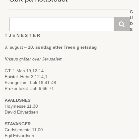
G
U
D
S
T J E N E S T E R
9. august –
10. søndag etter Treenighetsdag
Kristus gråter over Jerusalem.
GT: 1 Mos 19,12-14
Epistel: Hebr 3,12-4,1
Evangelium: Luk 19,41-48
Prekentekst: Joh 6,66-71.
AVALDSNES
Høymesse 11.30
David Edvardsen
STAVANGER
Gudstjeneste 11.00
Egil Edvardsen