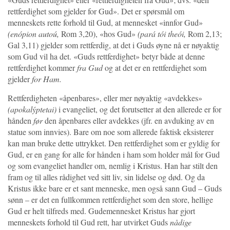
rettferdighet som gjelder for Gud». Det er spørsmål om
menneskets rette forhold til Gud, at mennesket «innfor Gud»
(enópion autoú,
Rom 3,20), «hos Gud»
(pará tói theói,
Rom 2,13;
Gal 3,11) gjelder som rettferdig, at det i Guds øyne nå er nøyaktig
som Gud vil ha det. «Guds rettferdighet» betyr både at denne
rettferdighet kommer
fra Gud
og at det er en rettferdighet som
gjelder
for Ham.
Rettferdigheten «åpenbares», eller mer nøyaktig «avdekkes»
(apokalýptetai)
i evangeliet, og det forutsetter at den allerede er for
hånden
før
den åpenbares eller avdekkes (jfr. en avduking av en
statue som innvies). Bare om noe som allerede faktisk eksisterer
kan man bruke dette uttrykket. Den rettferdighet som er gyldig for
Gud, er en gang for alle for hånden i ham som holder mål for Gud
og som evangeliet handler om, nemlig i Kristus. Han har stilt den
fram og til alles rådighet ved sitt liv, sin lidelse og død. Og da
Kristus ikke bare er et sant menneske, men også sann Gud – Guds
sønn – er det en fullkommen rettferdighet som den store, hellige
Gud er helt tilfreds med. Gudemennesket Kristus har gjort
menneskets forhold til Gud rett, har utvirket Guds
nådige