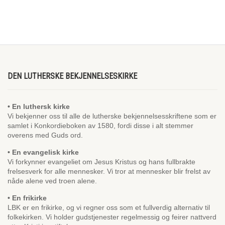
DEN LUTHERSKE BEKJENNELSESKIRKE
• En luthersk kirke
Vi bekjenner oss til alle de lutherske bekjennelsesskriftene som er
samlet i Konkordieboken av 1580, fordi disse i alt stemmer
overens med Guds ord.
• En evangelisk kirke
Vi forkynner evangeliet om Jesus Kristus og hans fullbrakte
frelsesverk for alle mennesker. Vi tror at mennesker blir frelst av
nåde alene ved troen alene.
• En frikirke
LBK er en frikirke, og vi regner oss som et fullverdig alternativ til
folkekirken. Vi holder gudstjenester regelmessig og feirer nattverd