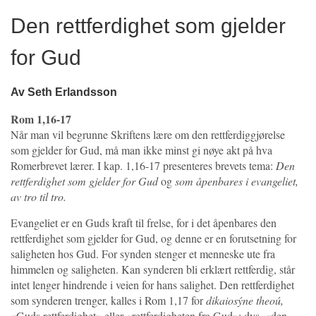
Den rettferdighet som gjelder
for Gud
Av Seth Erlandsson
Rom 1,16-17
Når man vil begrunne Skriftens lære om den rettferdiggjørelse
som gjelder for Gud, må man ikke minst gi nøye akt på hva
Romerbrevet lærer. I kap. 1,16-17 presenteres brevets tema:
Den
rettferdighet som gjelder for Gud
og
som åpenbares i evangeliet,
av tro til tro.
Evangeliet er en Guds kraft til frelse, for i det åpenbares den
rettferdighet som gjelder for Gud, og denne er en forutsetning for
saligheten hos Gud. For synden stenger et menneske ute fra
himmelen og saligheten. Kan synderen bli erklært rettferdig, står
intet lenger hindrende i veien for hans salighet. Den rettferdighet
som synderen trenger, kalles i Rom 1,17 for
dikaiosýne theoú,
«Guds rettferdighet» eller «rettferdigheten fra Gud»; dvs. «den