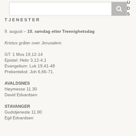
U
D
S
T J E N E S T E R
9. august –
10. søndag etter Treenighetsdag
Kristus gråter over Jerusalem.
GT: 1 Mos 19,12-14
Epistel: Hebr 3,12-4,1
Evangelium: Luk 19,41-48
Prekentekst: Joh 6,66-71.
AVALDSNES
Høymesse 11.30
David Edvardsen
STAVANGER
Gudstjeneste 11.00
Egil Edvardsen