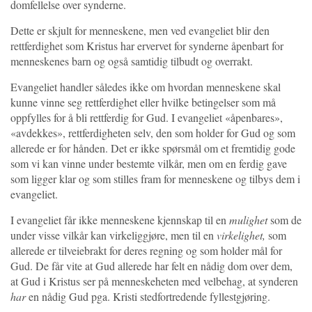
domfellelse over synderne.
Dette er skjult for menneskene, men ved evangeliet blir den
rettferdighet som Kristus har ervervet for synderne åpenbart for
menneskenes barn og også samtidig tilbudt og overrakt.
Evangeliet handler således ikke om hvordan menneskene skal
kunne vinne seg rettferdighet eller hvilke betingelser som må
oppfylles for å bli rettferdig for Gud. I evangeliet «åpenbares»,
«avdekkes», rettferdigheten selv, den som holder for Gud og som
allerede er for hånden. Det er ikke spørsmål om et fremtidig gode
som vi kan vinne under bestemte vilkår, men om en ferdig gave
som ligger klar og som stilles fram for menneskene og tilbys dem i
evangeliet.
I evangeliet får ikke menneskene kjennskap til en
mulighet
som de
under visse vilkår kan virkeliggjøre, men til en
virkelighet,
som
allerede er tilveiebrakt for deres regning og som holder mål for
Gud. De får vite at Gud allerede har felt en nådig dom over dem,
at Gud i Kristus ser på menneskeheten med velbehag, at synderen
har
en nådig Gud pga. Kristi stedfortredende fyllestgjøring.