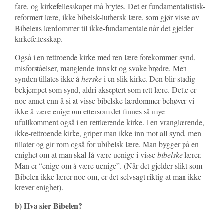
fare, og kirkefellesskapet må brytes. Det er fundamentalistisk-
reformert lære, ikke bibelsk-luthersk lære, som gjør visse av
Bibelens lærdommer til ikke-fundamentale når det gjelder
kirkefellesskap.
Også i en rettroende kirke med ren lære forekommer synd,
misforståelser, manglende innsikt og svake brødre. Men
synden tillates ikke å
herske
i en slik kirke. Den blir stadig
bekjempet som synd, aldri akseptert som rett lære. Dette er
noe annet enn å si at visse bibelske lærdommer behøver vi
ikke å være enige om ettersom det finnes så mye
ufullkomment også i en rettlærende kirke. I en vranglærende,
ikke-rettroende kirke, griper man ikke inn mot all synd, men
tillater og gir rom også for ubibelsk lære. Man bygger på en
enighet om at man skal få være uenige i visse
bibelske
lærer.
Man er “enige om å være uenige”. (Når det gjelder slikt som
Bibelen ikke lærer noe om, er det selvsagt riktig at man ikke
krever enighet).
b) Hva sier Bibelen?