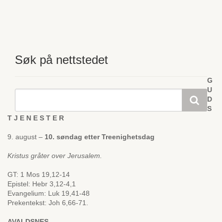
Søk på nettstedet
G
U
D
S
T J E N E S T E R
9. august –
10. søndag etter Treenighetsdag
Kristus gråter over Jerusalem.
GT: 1 Mos 19,12-14
Epistel: Hebr 3,12-4,1
Evangelium: Luk 19,41-48
Prekentekst: Joh 6,66-71.
AVALDSNES