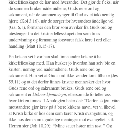
kirkefellesskapet de har med hverandre. Det gjør de f.eks. når
de sammen bruker nådemidlene, Guds rene ord og
sakrament, når de sammen synger til Gud av et takknemlig
hjerte (Kol 3,16), når de sørger for hverandres åndelige vel
(Gal 6, l), formaner den bror som avviker fra Guds ord og
utestenger fra det kristne fellesskapet den som tross
undervisning og formaning forsvarer falsk lære i ord eller
handling (Matt 18,15-17).
En kristen vet hvor han skal finne andre kristne å ha
kirkefellesskap med. Han husker jo hvordan han selv ble en
kristen, nemlig ved nådemidlene, Guds rene ord og
sakrament. Han vet at Guds ord ikke vender tomt tilbake (Jes
55,11) og at det derfor finnes kristne mennesker der hvor
Guds rene ord og sakrament brukes. Guds rene ord og
sakrament er
kirkens kjennetegn,
ettersom de forteller oss
hvor kirken finnes. I Apologien heter det: “Derfor, skjønt våre
motstandere gjør krav på å bære kirkens navn, vet vi likevel
at Kristi kirke er hos dem som lærer Kristi evangelium, og
ikke hos dem som ugudelige meninger mot evangeliet, slik
Herren sier (Joh 10,29):
“
Mine sauer hører min røst.
”
Og