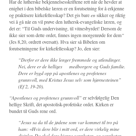
Har de lutherske bekjennelsesskriftene rett når de hevder at
enighet i den bibelske læren er en forutsetning for å erkjenne
og praktisere kirkefellesskap? Det gis bare
en
sikker og riktig
vei å gå når en vil prøve den luthersk-evangeliske læren, og
det er: “Til Guds undervisning, til vitnesbyrdet! Dersom de
ikke sier som dette ordet, finnes ingen morgenrøde for dem
“
(Jes 8,20, ordrett oversatt). Hva sier så Bibelen om
forutsetningene for kirkefellesskap? Jo, den sier:
“
Derfor er dere ikke lenger fremmede og utlendinger.
Nei, dere er de helliges medborgere og Guds familie.
Dere er bygd opp på apostlenes og profetenes
grunnvoll, med Kristus Jesus selv som hjørnesteinen”
(Ef 2, 19-20).
“Apostlenes og profetenes grunnvoll”
er selvfølgelig Den
hellige Skrift, det apostolisk-profetiske ordet. Kirken er
bundet til Guds rene ord.
“
Jesus sa da til de jødene som var kommet til tro på
ham: «Hvis dere blir i mitt ord, er dere virkelig mine
disipler.
Da skal dere kjenne sannheten, og sannheten