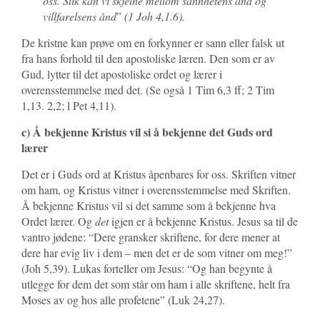
oss. Slik kan vi skjelne mellom sannhetens ånd og
villfarelsens ånd
”
(1 Joh 4,1.6).
De kristne kan prøve om en forkynner er sann eller falsk ut
fra hans forhold til den apostoliske læren. Den som er av
Gud, lytter til det apostoliske ordet og lærer i
overensstemmelse med det. (Se også 1 Tim 6,3 ff; 2 Tim
1,13. 2,2; l Pet 4,11).
c) Å bekjenne Kristus vil si å bekjenne det Guds ord
lærer
Det er i Guds ord at Kristus åpenbares for oss. Skriften vitner
om ham, og Kristus vitner i overensstemmelse med Skriften.
Å bekjenne Kristus vil si det samme som å bekjenne hva
Ordet lærer. Og
det
igjen er å bekjenne Kristus. Jesus sa til de
vantro jødene: “Dere gransker skriftene, for dere mener at
dere har evig liv i dem – men det er de som vitner om meg!”
(Joh 5,39). Lukas forteller om Jesus: “Og han begynte å
utlegge for dem det som står om ham i alle skriftene, helt fra
Moses av og hos alle profetene” (Luk 24,27).