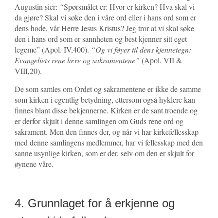
Augustin sier:
“
Spørsmålet er: Hvor er kirken? Hva skal vi
da gjøre? Skal vi søke den i våre ord eller i hans ord som er
dens hode, vår Herre Jesus Kristus? Jeg tror at vi skal søke
den i hans ord som er sannheten og best kjenner sitt eget
legeme” (Apol. IV,400).
“Og vi føyer til dens kjennetegn:
Evangeliets rene lære og sakramentene”
(Apol. VII &
VIII,20).
De som samles om Ordet og sakramentene er ikke de samme
som kirken i egentlig betydning, ettersom også hyklere kan
finnes blant disse bekjennerne. Kirken er de sant troende og
er derfor skjult i denne samlingen om Guds rene ord og
sakrament. Men den finnes der, og når vi har kirkefellesskap
med denne samlingens medlemmer, har vi fellesskap med den
sanne usynlige kirken, som er der, selv om den er skjult for
øynene våre.
4. Grunnlaget for å erkjenne og