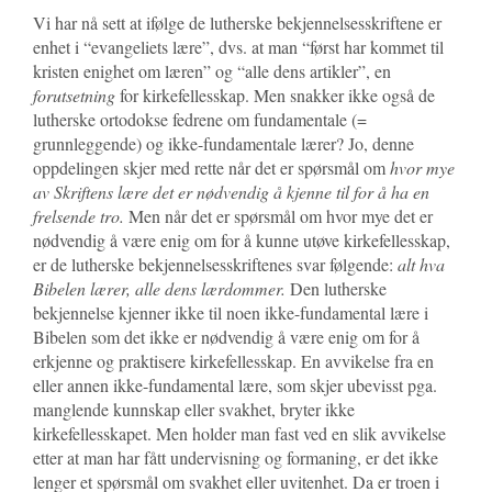
Vi har nå sett at ifølge de lutherske bekjennelsesskriftene er
enhet i “evangeliets lære”, dvs. at man “først har kommet til
kristen enighet om læren” og “alle dens artikler”, en
forutsetning
for kirkefellesskap. Men snakker ikke også de
lutherske ortodokse fedrene om fundamentale (=
grunnleggende) og ikke-fundamentale lærer? Jo, denne
oppdelingen skjer med rette når det er spørsmål om
hvor mye
av Skriftens lære det er nødvendig å kjenne til for å ha en
frelsende tro.
Men når det er spørsmål om hvor mye det er
nødvendig å være enig om for å kunne utøve kirkefellesskap,
er de lutherske bekjennelsesskriftenes svar følgende:
alt hva
Bibelen lærer, alle dens lærdommer.
Den lutherske
bekjennelse kjenner ikke til noen ikke-fundamental lære i
Bibelen som det ikke er nødvendig å være enig om for å
erkjenne og praktisere kirkefellesskap. En avvikelse fra en
eller annen ikke-fundamental lære, som skjer ubevisst pga.
manglende kunnskap eller svakhet, bryter ikke
kirkefellesskapet. Men holder man fast ved en slik avvikelse
etter at man har fått undervisning og formaning, er det ikke
lenger et spørsmål om svakhet eller uvitenhet. Da er troen i