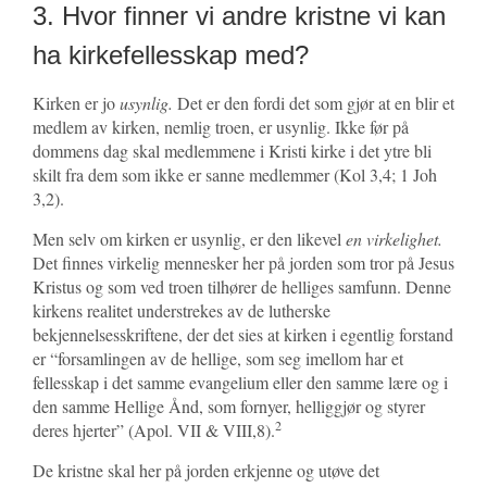
3. Hvor finner vi andre kristne vi kan
ha kirkefellesskap med?
Kirken er jo
usynlig.
Det er den fordi det som gjør at en blir et
medlem av kirken, nemlig troen, er usynlig. Ikke før på
dommens dag skal medlemmene i Kristi kirke i det ytre bli
skilt fra dem som ikke er sanne medlemmer (Kol 3,4; 1 Joh
3,2).
Men selv om kirken er usynlig, er den likevel
en virkelighet.
Det finnes virkelig mennesker her på jorden som tror på Jesus
Kristus og som ved troen tilhører de helliges samfunn. Denne
kirkens realitet understrekes av de lutherske
bekjennelsesskriftene, der det sies at kirken i egentlig forstand
er “forsamlingen av de hellige, som seg imellom har et
fellesskap i det samme evangelium eller den samme lære og i
den samme Hellige Ånd, som fornyer, helliggjør og styrer
2
deres hjerter” (Apol. VII & VIII,8).
De kristne skal her på jorden erkjenne og utøve det