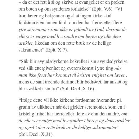
– da er det rett å si og skrive at evangeliet er en preken
om boten og om syndenes forlatelse” (Epit. V,6). “Vi
tror, lærer og bekjenner også at ingen kirke skal
fordømme en annen fordi om den har færre eller flere
ytre seremonier som ikke er påbudt av Gud, dersom de
ellers er enige med hverandre om læren og alle dens
artikler,
likedan om den rette bruk av de hellige
sakramenter” (Epit. X,7).
“Slik blir avgudsdyrkerne bekreftet i sin avgudsdyrkelse
ved slik ettergivenhet og overenskomst i ytre ting
når
man ikke først har kommet til kristen enighet om læren
,
mens de sant troende derimot blir bedrøvet, tar anstøt og
blir svekket i sin tro” (Sol. Decl. X,16).
“Ifølge dette vil ikke kirkene fordømme hverandre på
grunn av ulikheter når det gjelder seremonier, som en i
kristelig frihet har færre eller flere av enn den andre,
om
de ellers er enige med hverandre i læren og dens artikler
og også i den rette bruk av de hellige sakramenter”
(Sol. Decl. X,31).