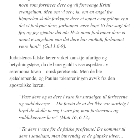
noen som forvirrer dere og vil forvrenge Kristi
evangelium. Men om vi selv, ja, om en engel fra
himmelen skulle forkynne dere et annet evangelium enn
det vi forkynte dere, forbannet være han! Vi har sagt det
før, og jeg gjentar det nå: Hvis noen forkynner dere et
annet evangelium enn det dere har mottatt, forbannet
være han!” (Gal 1,6-9).
Judaistenes falske lærer virket kanskje ufarlige og
betydningsløse, da de bare gjaldt visse aspekter av
seremonialloven – omskjærelse etc. Men de ble
sjeledrepende, og Paulus tolererer ingen avvik fra den
apostoliske læren.
“
Pass dere og ta dere i vare for surdeigen til fariseerne
og saddukeerne
.
.. Da forsto de at det ikke var surdeig i
brød de skulle ta seg i vare for, men fariseernes og
saddukeernes lære” (Matt 16
,
6.12).
“
Ta dere i vare for de falske profetene! De kommer til
dere i saueham, men innvendig er de glupske ulver…