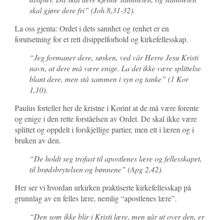
skal gjøre dere fri” (Joh 8,31-32).
La oss gjenta: Ordet i dets sannhet og renhet er en
forutsetning for et rett disippelforhold og kirkefellesskap.
“
Jeg formaner dere, søsken, ved vår Herre Jesu Kristi
navn, at dere må være enige. La det ikke være splittelse
blant dere, men stå sammen i syn og tanke
” (1 Kor
1,10).
Paulus forteller her de kristne i Korint at de må være forente
og enige i den rette forståelsen av Ordet. De skal ikke være
splittet og oppdelt i forskjellige partier, men ett i læren og i
bruken av den.
“
De holdt seg trofast til apostlenes lære og fellesskapet,
til brødsbrytelsen og bønnene
” (Apg 2,42).
Her ser vi hvordan urkirken praktiserte kirkefellesskap på
grunnlag av en felles lære, nemlig “apostlenes lære”.
“
Den som ikke blir i Kristi lære, men går ut over den, er