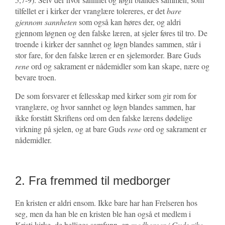
tilfellet er i kirker der vranglære tolereres, er det
bare
gjennom sannheten
som også kan høres der, og aldri
gjennom løgnen og den falske læren, at sjeler føres til tro. De
troende i kirker der sannhet og løgn blandes sammen, står i
stor fare, for den falske læren er en sjelemorder. Bare Guds
rene
ord og sakrament er nådemidler som kan skape, nære og
bevare troen.
De som forsvarer et fellesskap med kirker som gir rom for
vranglære, og hvor sannhet og løgn blandes sammen, har
ikke forstått Skriftens ord om den falske lærens dødelige
virkning på sjelen, og at bare Guds
rene
ord og sakrament er
nådemidler.
2. Fra fremmed til medborger
En kristen er aldri ensom. Ikke bare har han Frelseren hos
seg, men da han ble en kristen ble han også et medlem i
Kristi kirke, de helliges samfunn, en
medborger i Guds rike.