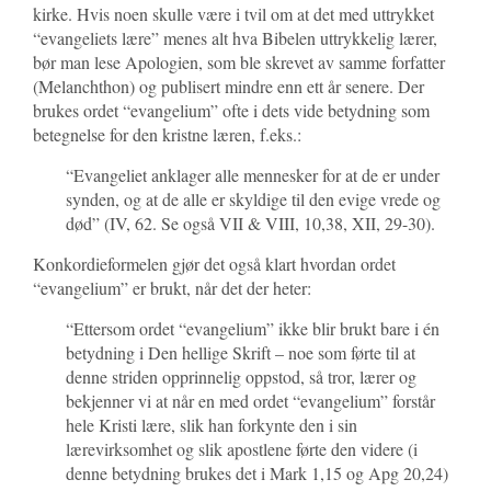
kirke. Hvis noen skulle være i tvil om at det med uttrykket
“evangeliets lære” menes alt hva Bibelen uttrykkelig lærer,
bør man lese Apologien, som ble skrevet av samme forfatter
(Melanchthon) og publisert mindre enn ett år senere. Der
brukes ordet “evangelium” ofte i dets vide betydning som
betegnelse for den kristne læren, f.eks.:
“Evangeliet anklager alle mennesker for at de er under
synden, og at de alle er skyldige til den evige vrede og
død” (IV, 62. Se også VII & VIII, 10,38, XII, 29-30).
Konkordieformelen gjør det også klart hvordan ordet
“evangelium” er brukt, når det der heter:
“Ettersom ordet “evangelium” ikke blir brukt bare i én
betydning i Den hellige Skrift – noe som førte til at
denne striden opprinnelig oppstod, så tror, lærer og
bekjenner vi at når en med ordet “evangelium” forstår
hele Kristi lære, slik han forkynte den i sin
lærevirksomhet og slik apostlene førte den videre (i
denne betydning brukes det i Mark 1,15 og Apg 20,24)