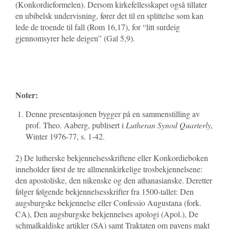
(Konkordieformelen). Dersom kirkefellesskapet også tillater
en ubibelsk undervisning, fører det til en splittelse som kan
lede de troende til fall (Rom 16,17), for “litt surdeig
gjennomsyrer hele deigen” (Gal 5,9).
Noter:
Denne presentasjonen bygger på en sammenstilling av
prof. Theo. Aaberg, publi­sert i
Lutheran Synod Quarterly,
Winter 1976-77, s. 1-42.
2) De lutherske bekjennelsesskriftene eller Konkordieboken
inneholder først de tre allmennkirkelige trosbekjennelsene:
den apostoliske, den nikenske og den athanasi­anske. Deretter
følger følgende bekjennelsesskrifter fra 1500-tallet: Den
augsburgske bekjennelse eller Confessio Augustana (fork.
CA), Den augsburgske bekjennelses apologi (Apol.), De
schmalkaldiske artikler (SA) samt Traktaten om pavens makt