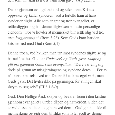
Det er gjennom evangeliet i ord og sakrament Kristus
oppsøker og kaller synderen, ved å fortelle ham at hans
synder er tilgitt. Alle som angrer og tror evangeliet, er
rettferdiggjort og har denne tilgivelsen som sin personlige
eiendom. “For vi hevder at mennesket blir rettferdig ved tro,
uten
lovgjerninger
”
(Rom 3,28). Som Guds barn har den
kristne fred med Gud (Rom 5,1).
Denne troen, ved hvilken man tar imot syndenes tilgivelse og
barnekåret hos Gud, er
Guds verk og Guds gave, skapt og
gitt oss gjennom Guds rene evangelium.
“Dere var en gang
døde på grunn av misgjerningene og syndene deres … For av
nåde er dere frelst, ved tro. Det er ikke deres eget verk, men
Guds gave. Det hviler ikke på gjerninger, for at ingen skal
skryte av seg selv” (Ef 2,1.8-9).
Gud, Den Hellige Ånd, skaper og bevarer troen i den kristne
gjennom evangeliet i Ordet, dåpen og nattverden. Siden det
er ved disse midlene – og bare ved dem – Gud gir sin nåde til
menneskene og gjør dem til slike som nyter godt av denne