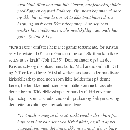
uten Gud. Men den som blir i læren, har fellesskap både
med Sønnen og med Faderen.
Om noen kommer til dere
og ikke har denne læren, så ta ikke imot ham i deres
hjem, og ønsk ham ikke velkommen. For den som
ønsker ham velkommen, blir medskyldig i det onde han
gjør” (2 Joh 9-11).
“Kristi lære” omfatter hele Det gamle testamente, for Kristus
selv henviste til GT som Guds ord og sa: “Skriften kan ikke
settes ut av kraft” (Joh 10,35). Den omfatter også alt det
Kristus selv og disiplene hans lærte. Med andre ord: alt i GT
og NT er Kristi lære. Vi skal verken erkjenne eller praktisere
kirkefellesskap med noen som ikke holder fast på denne
læren, heller ikke med noen som måtte komme til oss uten
denne læren. Kirkefellesskapet er bundet til kirkens rette
kjennetegn som er Guds rene ord i preken og forkynnelse og
den rette forvaltningen av sakramentene.
“
Det undrer meg at dere så raskt vender dere bort fra
ham som har kalt dere ved Kristi nåde, og til et annet
evangelium,
men det finnes ikke noe annet, det er bare