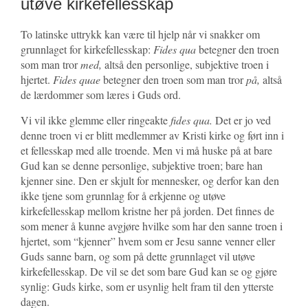
utøve kirkefellesskap
To latinske uttrykk kan være til hjelp når vi snakker om
grunnlaget for kirkefellesskap:
Fides qua
betegner den troen
som man tror
med,
altså den personlige, subjektive troen i
hjertet.
Fides quae
betegner den troen som man tror
på,
altså
de lærdommer som læres i Guds ord.
Vi vil ikke glemme eller ringeakte
fides qua.
Det er jo ved
denne troen vi er blitt medlemmer av Kristi kirke og ført inn i
et fellesskap med alle troende. Men vi må huske på at bare
Gud kan se denne personlige, subjektive troen; bare han
kjenner sine. Den er skjult for mennesker, og derfor kan den
ikke tjene som grunnlag for å erkjenne og utøve
kirkefellesskap mellom kristne her på jorden. Det finnes de
som mener å kunne avgjøre hvilke som har den sanne troen i
hjertet, som “kjenner” hvem som er Jesu sanne venner eller
Guds sanne barn, og som på dette grunnlaget vil utøve
kirkefellesskap. De vil se det som bare Gud kan se og gjøre
synlig: Guds kirke, som er usynlig helt fram til den ytterste
dagen.