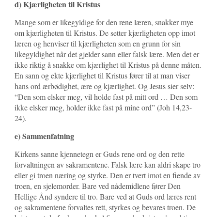
d) Kjærligheten til Kristus
Mange som er likegyldige for den rene læren, snakker mye
om kjærligheten til Kristus. De setter kjærligheten opp imot
læren og henviser til kjærligheten som en grunn for sin
likegyldighet når det gjelder sann eller falsk lære. Men det er
ikke riktig å snakke om kjærlighet til Kristus på denne måten.
En sann og ekte kjærlighet til Kristus fører til at man viser
hans ord ærbødighet, ære og kjærlighet. Og Jesus sier selv:
“Den som elsker meg, vil holde fast på mitt ord … Den som
ikke elsker meg, holder ikke fast på mine ord” (Joh 14,23-
24).
e) Sammenfatning
Kirkens sanne kjennetegn er Guds rene ord og den rette
forvaltningen av sakramentene. Falsk lære kan aldri skape tro
eller gi troen næring og styrke. Den er tvert imot en fiende av
troen, en sjelemorder. Bare ved nådemidlene fører Den
Hellige Ånd syndere til tro. Bare ved at Guds ord læres rent
og sakramentene forvaltes rett, styrkes og bevares troen. De