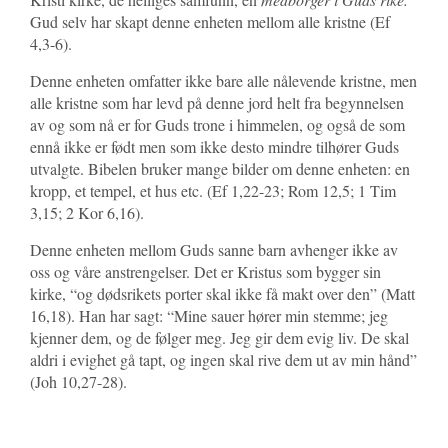
Gud selv har skapt denne enheten mellom alle kristne (Ef
4,3-6).
Denne enheten omfatter ikke bare alle nålevende kristne, men
alle kristne som har levd på denne jord helt fra begynnelsen
av og som nå er for Guds trone i himmelen, og også de som
ennå ikke er født men som ikke desto mindre tilhører Guds
utvalgte. Bibelen bruker mange bilder om denne enheten: en
kropp, et tempel, et hus etc. (Ef 1,22-23; Rom 12,5; 1 Tim
3,15; 2 Kor 6,16).
Denne enheten mellom Guds sanne barn avhenger ikke av
oss og våre anstrengelser. Det er Kristus som bygger sin
kirke, “og dødsrikets porter skal ikke få makt over den” (Matt
16,18). Han har sagt: “Mine sauer hører min stemme; jeg
kjenner dem, og de følger meg. Jeg gir dem evig liv. De skal
aldri i evighet gå tapt, og ingen skal rive dem ut av min hånd”
(Joh 10,27-28).