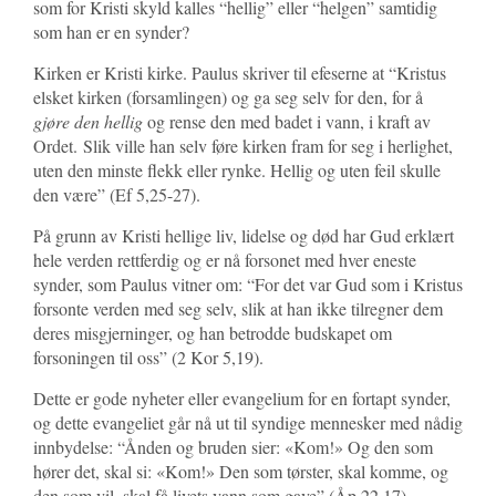
som for Kristi skyld kalles “hellig” eller “helgen” samtidig
som han er en synder?
Kirken er Kristi kirke. Paulus skriver til efeserne at “Kristus
elsket kirken (forsamlingen) og ga seg selv for den, for å
gjøre den hellig
og rense den med badet i vann, i kraft av
Ordet. Slik ville han selv føre kirken fram for seg i herlighet,
uten den minste flekk eller rynke. Hellig og uten feil skulle
den være” (Ef 5,25-27).
På grunn av Kristi hellige liv, lidelse og død har Gud erklært
hele verden rettferdig og er nå forsonet med hver eneste
synder, som Paulus vitner om: “For det var Gud som i Kristus
forsonte verden med seg selv, slik at han ikke tilregner dem
deres misgjerninger, og han betrodde budskapet om
forsoningen til oss” (2 Kor 5,19).
Dette er gode nyheter eller evangelium for en fortapt synder,
og dette evangeliet går nå ut til syndige mennesker med nådig
innbydelse: “Ånden og bruden sier: «Kom!» Og den som
hører det, skal si: «Kom!» Den som tørster, skal komme, og
den som vil, skal få livets vann som gave” (Åp 22,17).