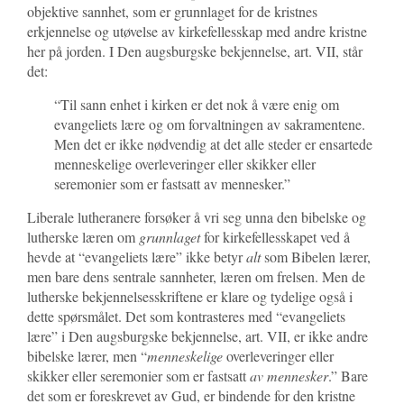
objektive sannhet, som er grunnlaget for de kristnes
erkjennelse og utøvelse av kirkefellesskap med andre kristne
her på jorden. I Den augsburgske bekjennelse, art. VII, står
det:
“Til sann enhet i kirken er det nok å være enig om
evangeliets lære og om forvaltningen av sakramentene.
Men det er ikke nødvendig at det alle steder er ensartede
menneskelige overleveringer eller skikker eller
seremonier som er fastsatt av mennesker.”
Liberale lutheranere forsøker å vri seg unna den bibelske og
lutherske læren om
grunnlaget
for kirkefellesskapet ved å
hevde at “evangeliets lære” ikke betyr
alt
som Bibelen lærer,
men bare dens sentrale sannheter, læren om frelsen. Men de
lutherske bekjennelsesskriftene er klare og tydelige også i
dette spørsmålet. Det som kontrasteres med “evangeliets
lære” i Den augsburgske bekjennelse, art. VII, er ikke andre
bibelske lærer, men “
menneskelige
overleveringer eller
skikker eller seremonier som er fastsatt
av mennesker
.” Bare
det som er foreskrevet av Gud, er bindende for den kristne