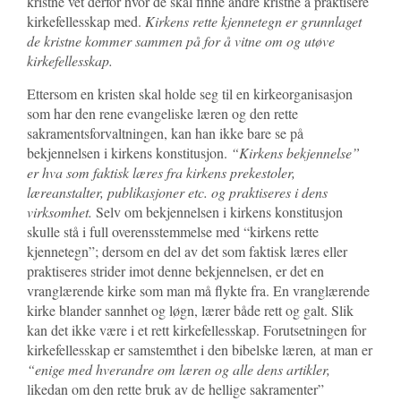
kristne vet derfor hvor de skal finne andre kristne å praktisere
kirkefellesskap med.
Kirkens rette kjennetegn er grunnlaget
de kristne kommer sammen på for å vitne om og utøve
kirkefellesskap.
Ettersom en kristen skal holde seg til en kirkeorganisasjon
som har den rene evangeliske læren og den rette
sakramentsforvaltningen, kan han ikke bare se på
bekjennelsen i kirkens konstitusjon.
“Kirkens bekjennelse”
er hva som faktisk læres fra kirkens prekestoler,
læreanstalter, publikasjoner etc. og praktiseres i dens
virksomhet.
Selv om bekjennelsen i kirkens konstitusjon
skulle stå i full overensstemmelse med “kirkens rette
kjennetegn”; dersom en del av det som faktisk læres eller
praktiseres strider imot denne bekjennelsen, er det en
vranglærende kirke som man må flykte fra. En vranglærende
kirke blander sannhet og løgn, lærer både rett og galt. Slik
kan det ikke være i et rett kirkefellesskap. Forutsetningen for
kirkefellesskap er samstemthet i den bibelske læren
,
at man er
“
enige med hverandre om læren og alle dens artikler,
likedan om den rette bruk av de hellige sakramenter”