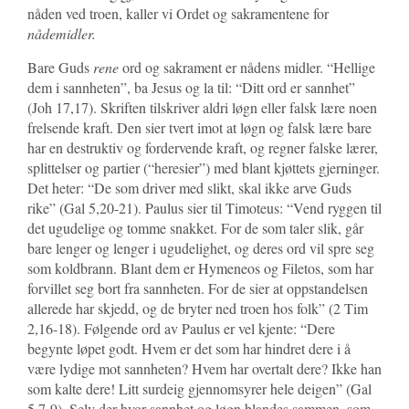
nåden ved troen, kaller vi Ordet og sakramentene for
nådemidler.
Bare Guds
rene
ord og sakrament er nådens midler. “Hellige
dem i sannheten”, ba Jesus og la til: “Ditt ord er sannhet”
(Joh 17,17). Skriften tilskriver aldri løgn eller falsk lære noen
frelsende kraft. Den sier tvert imot at løgn og falsk lære bare
har en destruktiv og fordervende kraft, og regner falske lærer,
splittelser og partier (“heresier”) med blant kjøttets gjerninger.
Det heter: “De som driver med slikt, skal ikke arve Guds
rike” (Gal 5,20-21). Paulus sier til Timoteus: “Vend ryggen til
det ugudelige og tomme snakket. For de som taler slik, går
bare lenger og lenger i ugudelighet, og deres ord vil spre seg
som koldbrann. Blant dem er Hymeneos og Filetos, som har
forvillet seg bort fra sannheten. For de sier at oppstandelsen
allerede har skjedd, og de bryter ned troen hos folk” (2 Tim
2,16-18). Følgende ord av Paulus er vel kjente: “Dere
begynte løpet godt. Hvem er det som har hindret dere i å
være lydige mot sannheten? Hvem har overtalt dere? Ikke han
som kalte dere! Litt surdeig gjennomsyrer hele deigen” (Gal
5,7-9). Selv der hvor sannhet og løgn blandes sammen, som