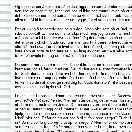
Og mens vi ennå lever her på jorden, ligger tanken på døden der i b
nervøse og engstelige, for er det noe vi ikke har kontroll over, så e
det skulle skje noe med barna mine på veien, i trafikken! Tenk hvis j
allerede! Aldri kan vi være sikre og trygge, for vi vet jo at døden 
Det er viktig å forberede seg på sin død. Noen sier som så at "nei, 
ikke så opptatt av, hva som skal skje med meg; jeg tenker nå mest 
må oppleve å bli foreldreløse og sånn." Og dette høres jo på en måte
det er svært uklokt. Guds ord formaner oss til å være forberedt på 
skal gå med
oss.
For dette livet vi lever her på jord, og som plutsel
bare som et bittelite forværelse til en lang evighet, en tilværelse som
tenke på evigheten; og det er
nå
vi må forberede oss.
Du som er her i dag har en
sjel
. Du er ikke bare en kropp som en gan
kremeres, og så ferdig med det. Nei, du har en sjel som fortsetter å 
for Guds domstol etter dette livet ditt her på jord. Du må stå til ansv
hva du har gjort, sagt og tenkt. Og du må stå til ansvar for hva du h
tenke. Hvordan skal det gå med deg for Guds domstol? Til å besvar
oss heldigvis god hjelp i sitt Ord.
La oss lese litt videre i denne teksten og se hva som skjer:
Da Herre
av medlidenhet med henne.
"Herren" står det, og det er visst først
at dette ordet brukes om Jesus. Det passer svært bra å bruke det her,
at han er Herren. Legg også merke til at det ikke er enken som tar
hjelp; nei, det er han som kommer til henne, han griper inn og stanse
ikke!" sier han. Er forresten
det
noe å si til folk som sørger? Er det 
si? De må vel få gråte og få utløp for sorgen? Men her er det helt an
som rett og slett kan
slukke
sorgen; han som er herre, herre over død
som ligger der på båren: "Unge mann, jeg sier deg: Stå opp!" To kraft