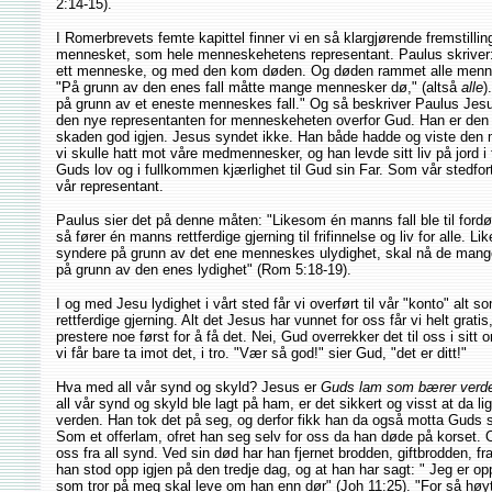
2:14-15).
I Romerbrevets femte kapittel finner vi en så klargjørende fremstilli
mennesket, som hele menneskehetens representant. Paulus skriver
ett menneske, og med den kom døden. Og døden rammet alle mennesk
"På grunn av den enes fall måtte mange mennesker dø," (altså
alle
)
på grunn av et eneste menneskes fall." Og så beskriver Paulus Je
den nye representanten for menneskeheten overfor Gud. Han er den
skaden god igjen. Jesus syndet ikke. Han både hadde og viste den 
vi skulle hatt mot våre medmennesker, og han levde sitt liv på jord 
Guds lov og i fullkommen kjærlighet til Gud sin Far. Som vår stedfor
vår representant.
Paulus sier det på denne måten: "Likesom én manns fall ble til for
så fører én manns rettferdige gjerning til frifinnelse og liv for alle. 
syndere på grunn av det ene menneskes ulydighet, skal nå de mange 
på grunn av den enes lydighet" (Rom 5:18-19).
I og med Jesu lydighet i vårt sted får vi overført til vår "konto" alt 
rettferdige gjerning. Alt det Jesus har vunnet for oss får vi helt gratis,
prestere noe først for å få det. Nei, Gud overrekker det til oss i sitt
vi får bare ta imot det, i tro. "Vær så god!" sier Gud, "det er ditt!"
Hva med all vår synd og skyld? Jesus er
Guds lam som bærer verd
all vår synd og skyld ble lagt på ham, er det sikkert og visst at da li
verden. Han tok det på seg, og derfor fikk han da også motta Guds str
Som et offerlam, ofret han seg selv for oss da han døde på korset.
oss fra all synd. Ved sin død har han fjernet brodden, giftbrodden, fr
han stod opp igjen på den tredje dag, og at han har sagt: " Jeg er op
som tror på meg skal leve om han enn dør" (Joh 11:25). "For så høy