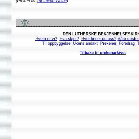
(Preken av
Tor Jakob Welde
)
DEN LUTHERSKE BEKJENNELSESKIR
Hvem er vi?
Hva skjer?
Hvor finner du oss?
Våre søster
Til oppbyggelse
Ukens andakt
Prekener
Foredrag
T
Tilbake til prekenarkivet