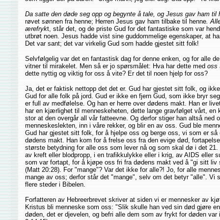
Da satte den døde seg opp og begynte å tale, og Jesus gav ham til
røvet sønnen fra henne; Herren Jesus gav ham tilbake til henne
. Al
ærefryk
t, står det, og de priste Gud for det fantastiske som var hendt
utbrøt noen. Jesus hadde vist sine guddommelige egenskaper, at han 
Det var sant; det var virkelig Gud som hadde gjestet sitt folk!
Selvfølgelig var det en fantastisk dag for denne enken, og for alle d
vitner til mirakelet. Men så er jo spørsmålet: Hva har dette med
oss
dette nyttig og viktig for oss å vite? Er det til noen hjelp for oss?
Ja, det er faktisk nettopp det det er. Gud har gjestet sitt folk, og ik
Gud for alle folk på jord. Gud er ikke en fjern Gud, som ikke bryr 
er full av medfølelse. Og han er herre over dødens makt. Han er livet
har en kjærlighet til menneskeheten, dette lange gravfølget vårt, en 
stor at den overgår all vår fatteevne. Og derfor stiger han altså ned og
menneskeslekten, inn i våre rekker, og blir en av oss. Gud ble menn
Gud har gjestet sitt folk, for å hjelpe oss og berge oss, vi som er så
dødens makt. Han kom for å frelse oss fra den evige død, fortapelsen
største betydning for alle oss som lever nå og som skal dø i det 21. 
av kreft eller blodpropp, i en trafikkulykke eller i krig, av AIDS eller 
som var fortapt, for å kjøpe oss fri fra dødens makt ved å "gi sitt l
(Matt 20:28). For "mange"? Var det ikke for alle?! Jo, for alle mennesk
mange av oss; derfor står det "mange", selv om det betyr "alle". Vi sk
flere steder i Bibelen.
Forfatteren av Hebreerbrevet skriver at siden vi er mennesker av kjø
Kristus bli menneske som oss: "Slik skulle han ved sin død gjøre 
døden, det er djevelen, og befri alle dem som av frykt for døden var i 