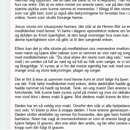
nærmet seg byporten, ble en død ble båret ut for å begraves. Han v
hun var enke
. Det at en enke mistet sin eneste sønn, var på den tid
største ulykke som kunne ramme et menneske. I tillegg til den store
som var gått bort, kom jo også alle bekymringene for hvordan hun i de
videre, hvem som skulle forsørge henne.
Jesus visste om situasjonen hennes; det står at
da Herren fikk se en
medlidenhet med henne
. Vi hørte i dagens episteltekst ordene om 
og dybden av Kristi kjærlighet, at den langt overstiger hva noen kan 
denne kjærligheten som nå gikk ut til den sørgende enken.
Ellers kan det jo ofte skorte på medfølelsen oss mennesker imellom.
noen nære og kjære eller naboer som er rammet av stor nød og sor
med medlidenheten vår. "Du skal elske din neste som deg selv," sier 
midt i en verden så full av nød og så full av folk som sørger, er vi is
og likegyldige. Vi synes at vi for det meste egentlig har nok med o
mange små og store bekymringer, plager og sorger.
Det er fint å lese at
sammen med henne kom et stort følge fra byen.
var det. Folk følte medlidenhet med enken, dette dødsfallet hadde gj
hadde rammet så hardt og brutalt. Tenk, en ung mann! Den eneste sø
fortvilende; folk kunne bare synes synd på moren og vise sin deltake
mer stod ikke i deres makt å gjøre. Mot dødens makt kunne de ikke 
Døden har en så veldig stor makt. Overfor den står vi alle hjelpeløs
oss selv. Vi klarer jo ikke å stoppe døden. I hver eneste generasjon
Døden skiller ektefeller og venner fra hverandre, den gjør barn foreld
barnløse. Noen har sagt at menneskeheten er som et eneste langt g
kjære følges til graven, den ene etter den andre, og før eller senere
kropp som blir fulgt til graven.