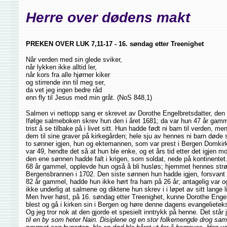
Herre over dødens makt
PREKEN OVER LUK 7,11-17 - 16. søndag etter Treenighet
Når verden med sin glede sviker,
når lykken ikke alltid ler,
når kors fra alle hjørner kiker
og stirrende inn til meg ser,
da vet jeg ingen bedre råd
enn fly til Jesus med min gråt. (NoS 848,1)
Salmen vi nettopp sang er skrevet av Dorothe Engelbretsdatter, den 
Ifølge salmeboken skrev hun den i året 1681; da var hun 47 år gam
trist å se tilbake på i livet sitt. Hun hadde født ni barn til verden, m
dem til sine graver på kirkegården; hele sju av hennes ni barn død
to sønner igjen, hun og ektemannen, som var prest i Bergen Domkirk
var 49, hendte det så at hun ble enke, og et års tid etter det igjen 
den ene sønnen hadde falt i krigen, som soldat, nede på kontinentet.
68 år gammel, opplevde hun også å bli husløs; hjemmet hennes strø
Bergensbrannen i 1702. Den siste sønnen hun hadde igjen, forsvant 
82 år gammel, hadde hun ikke hørt fra ham på 26 år; antagelig var o
ikke underlig at salmene og diktene hun skrev i i løpet av sitt lange l
Men hver høst, på 16. søndag etter Treenighet, kunne Dorothe Engel
blest og gå i kirken sin i Bergen og høre denne dagens evangelietek
Og jeg tror nok at den gjorde et spesielt inntrykk på henne. Det står 
til en by som heter Nain. Disiplene og en stor folkemengde drog 