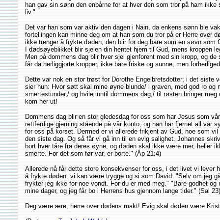
han gav sin sønn den enbårne for at hver den som tror på ham ikke s
liv."
Det var han som var aktiv den dagen i Nain, da enkens sønn ble vakt 
fortellingen kan minne deg om at han som du tror på er Herre over d
ikke trenger å frykte døden; den blir for deg bare som en søvn som 
I dødsøyeblikket blir sjelen din hentet hjem til Gud, mens kroppen le
Men på dommens dag blir hver sjel gjenforent med sin kropp, og de 
får da herliggjorte kropper, ikke bare friske og sunne, men forherlige
Dette var nok en stor trøst for Dorothe Engelbretsdotter; i det siste
sier hun: Hvor søtt skal mine øyne blunde/ i graven, med god ro og m
smertestunder,/ og hvile inntil dommens dag,/ til røsten bringer meg
kom her ut!
Dommens dag blir en stor gledesdag for oss som har Jesus som vår f
rettferdige gjerning stående på vår konto, og han har fjernet all vår
for oss på korset. Dermed er vi allerede frikjent av Gud, noe som vil
den siste dag. Og så får vi gå inn til en evig salighet. Johannes skri
bort hver tåre fra deres øyne, og døden skal ikke være mer, heller ikk
smerte. For det som før var, er borte." (Åp 21:4)
Allerede nå får dette store konsekvenser for oss, i det livet vi lever 
å frykte døden; vi kan være trygge og si som David: "Selv om jeg g
frykter jeg ikke for noe vondt. For du er med meg." "Bare godhet og
mine dager, og jeg får bo i Herrens hus gjennom lange tider." (Sal 23)
Deg være ære, herre over dødens makt! Evig skal døden være Krist